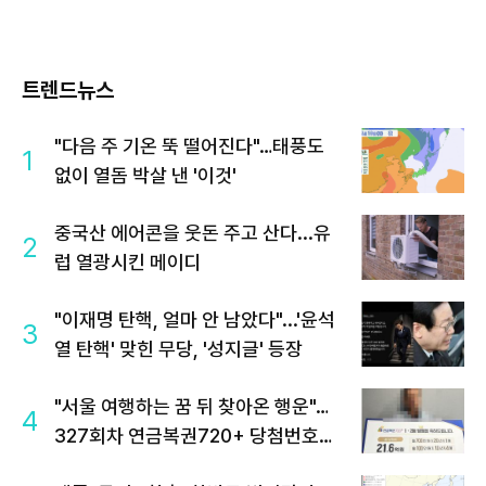
트렌드뉴스
"다음 주 기온 뚝 떨어진다"…태풍도
1
없이 열돔 박살 낸 '이것'
중국산 에어콘을 웃돈 주고 산다...유
2
럽 열광시킨 메이디
"이재명 탄핵, 얼마 안 남았다"...'윤석
3
열 탄핵' 맞힌 무당, '성지글' 등장
"서울 여행하는 꿈 뒤 찾아온 행운"…
4
327회차 연금복권720+ 당첨번호조
회 주목