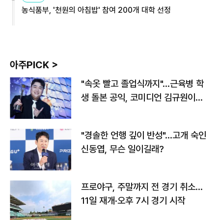
농식품부, '천원의 아침밥' 참여 200개 대학 선정
아주PICK >
"속옷 빨고 졸업식까지"…근육병 학
생 돌본 공익, 코미디언 김규원이었
다
"경솔한 언행 깊이 반성"…고개 숙인
신동엽, 무슨 일이길래?
프로야구, 주말까지 전 경기 취소…
11일 재개·오후 7시 경기 시작