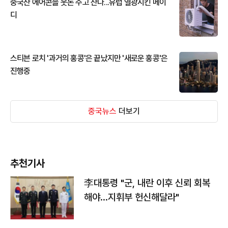
중국산 에어콘을 웃돈 주고 산다...유럽 열광시킨 메이
디
스티븐 로치 '과거의 홍콩'은 끝났지만 '새로운 홍콩'은
진행중
중국뉴스
더보기
추천기사
李대통령 "군, 내란 이후 신뢰 회복
해야…지휘부 헌신해달라"