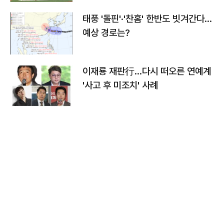
태풍 '돌핀'·'찬홈' 한반도 빗겨간다…
예상 경로는?
이재룡 재판行…다시 떠오른 연예계
'사고 후 미조치' 사례