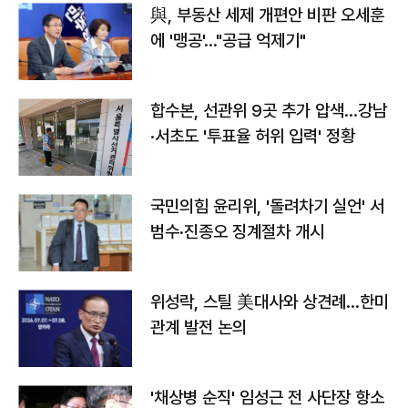
與, 부동산 세제 개편안 비판 오세훈
에 '맹공'…"공급 억제기"
합수본, 선관위 9곳 추가 압색…강남
·서초도 '투표율 허위 입력' 정황
국민의힘 윤리위, '돌려차기 실언' 서
범수·진종오 징계절차 개시
위성락, 스틸 美대사와 상견례…한미
관계 발전 논의
'채상병 순직' 임성근 전 사단장 항소