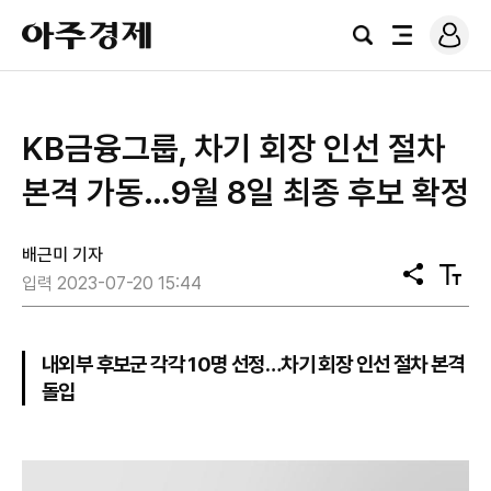
로
아
그
검
전
주
인
색
체
경
메
제
뉴
KB금융그룹, 차기 회장 인선 절차
본격 가동…9월 8일 최종 후보 확정
배근미 기자
공
텍
입력 2023-07-20 15:44
유
스
트
크
기
내외부 후보군 각각 10명 선정…차기 회장 인선 절차 본격
돌입