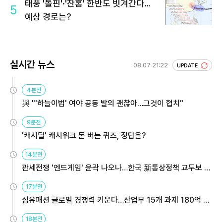
태풍 '돌핀'·'찬홈' 한반도 빗겨간다…
5
예상 경로는?
실시간 뉴스
08.07 21:22
UPDATE
4분전
與 "'하늘이법' 여야 공동 발의 괜찮아…그것이 협치"
9분전
'캐시딜' 캐시워크 돈 버는 퀴즈, 정답은?
14분전
관세전쟁 '엔드게임' 윤곽 나오나…한국 新통상정책 교두보 활
용해야
17분전
섬유패션 글로벌 경쟁력 키운다…산업부 15개 과제 180억 지
원
18분전