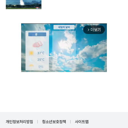
구"
더보기
arrow_forward_ios
Unmute
개인정보처리방침
청소년보호정책
사이트맵