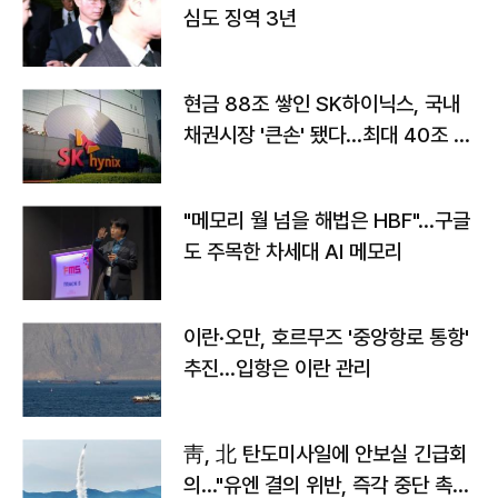
심도 징역 3년
현금 88조 쌓인 SK하이닉스, 국내
채권시장 '큰손' 됐다…최대 40조 투
자
"메모리 월 넘을 해법은 HBF"…구글
도 주목한 차세대 AI 메모리
이란·오만, 호르무즈 '중앙항로 통항'
추진…입항은 이란 관리
靑, 北 탄도미사일에 안보실 긴급회
의…"유엔 결의 위반, 즉각 중단 촉