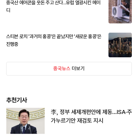
중국산 에어콘을 웃돈 주고 산다...유럽 열광시킨 메이
디
스티븐 로치 '과거의 홍콩'은 끝났지만 '새로운 홍콩'은
진행중
중국뉴스
더보기
추천기사
李, 정부 세제개편안에 제동…ISA·주
가누르기안 재검토 지시