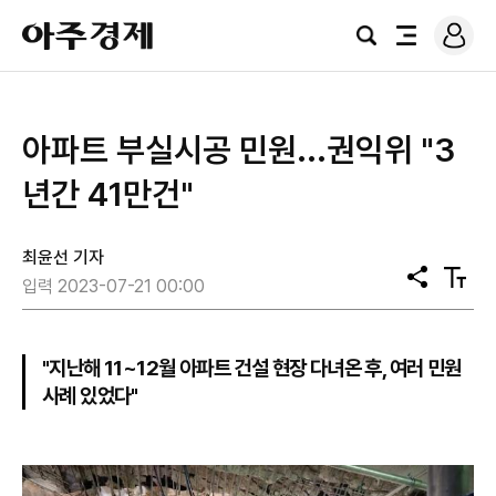
로
아
그
검
전
주
인
색
체
경
메
제
뉴
아파트 부실시공 민원...권익위 "3
년간 41만건"
최윤선 기자
공
텍
입력 2023-07-21 00:00
유
스
트
크
기
"지난해 11~12월 아파트 건설 현장 다녀온 후, 여러 민원
사례 있었다"