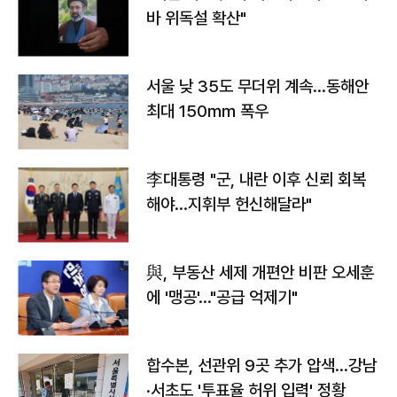
바 위독설 확산"
서울 낮 35도 무더위 계속…동해안
최대 150㎜ 폭우
李대통령 "군, 내란 이후 신뢰 회복
해야…지휘부 헌신해달라"
與, 부동산 세제 개편안 비판 오세훈
에 '맹공'…"공급 억제기"
합수본, 선관위 9곳 추가 압색…강남
·서초도 '투표율 허위 입력' 정황