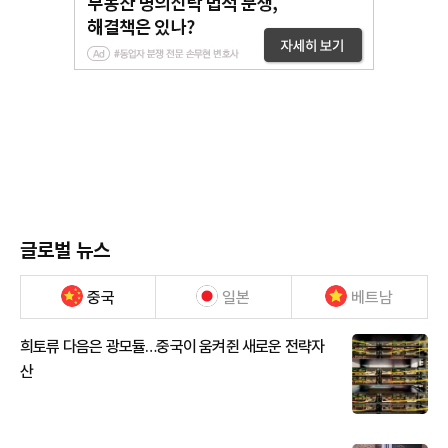
글로벌 뉴스
중국
일본
베트남
희토류 다음은 광모듈…중국이 움켜쥔 새로운 전략자
산