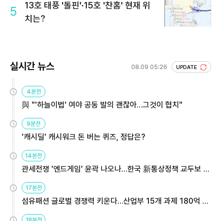
13호 태풍 '돌핀'·15호 '찬홈' 현재 위
5
치는?
실시간 뉴스
08.09 05:26
UPDATE
4분전
與 "'하늘이법' 여야 공동 발의 괜찮아…그것이 협치"
9분전
'캐시딜' 캐시워크 돈 버는 퀴즈, 정답은?
14분전
관세전쟁 '엔드게임' 윤곽 나오나…한국 新통상정책 교두보 활
용해야
17분전
섬유패션 글로벌 경쟁력 키운다…산업부 15개 과제 180억 지
원
18분전