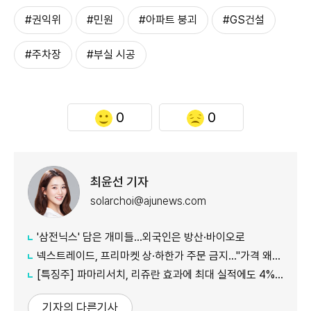
#권익위
#민원
#아파트 붕괴
#GS건설
#주차장
#부실 시공
0
0
최윤선 기자
solarchoi@ajunews.com
'삼전닉스' 담은 개미들…외국인은 방산·바이오로
넥스트레이드, 프리마켓 상·하한가 주문 금지…"가격 왜곡 방지"
[특징주] 파마리서치, 리쥬란 효과에 최대 실적에도 4%대 약세
기자의 다른기사