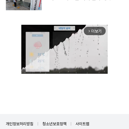
더보기
arrow_forward_ios
Unmute
개인정보처리방침
청소년보호정책
사이트맵