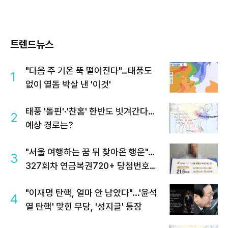
트렌드뉴스
"다음 주 기온 뚝 떨어진다"…태풍도
1
없이 열돔 박살 낸 '이것'
태풍 '돌핀'·'찬홈' 한반도 빗겨간다…
2
예상 경로는?
"서울 여행하는 꿈 뒤 찾아온 행운"…
3
327회차 연금복권720+ 당첨번호조
회 주목
"이재명 탄핵, 얼마 안 남았다"...'윤석
4
열 탄핵' 맞힌 무당, '성지글' 등장