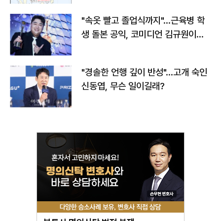
"속옷 빨고 졸업식까지"…근육병 학
생 돌본 공익, 코미디언 김규원이었
다
"경솔한 언행 깊이 반성"…고개 숙인
신동엽, 무슨 일이길래?