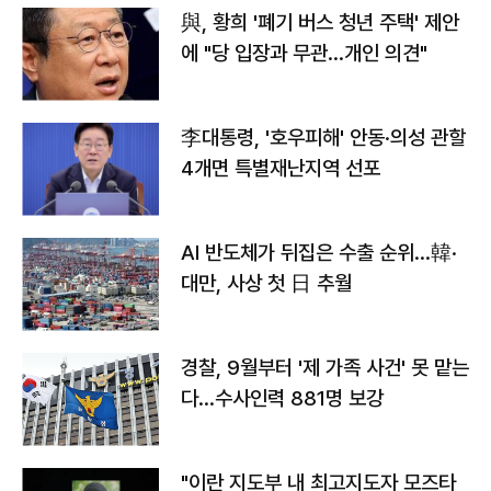
與, 황희 '폐기 버스 청년 주택' 제안
에 "당 입장과 무관…개인 의견"
李대통령, '호우피해' 안동·의성 관할
4개면 특별재난지역 선포
AI 반도체가 뒤집은 수출 순위…韓·
대만, 사상 첫 日 추월
경찰, 9월부터 '제 가족 사건' 못 맡는
다…수사인력 881명 보강
"이란 지도부 내 최고지도자 모즈타