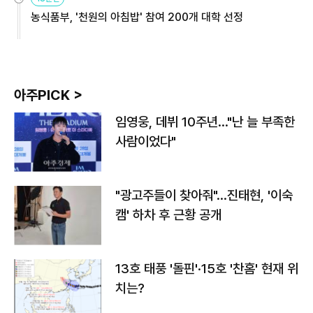
농식품부, '천원의 아침밥' 참여 200개 대학 선정
아주PICK >
임영웅, 데뷔 10주년…"난 늘 부족한
사람이었다"
"광고주들이 찾아줘"…진태현, '이숙
캠' 하차 후 근황 공개
13호 태풍 '돌핀'·15호 '찬홈' 현재 위
치는?