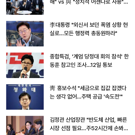
해" vs 與 "정치적 어젠다로 사용"
맞불
李대통령 "외신서 보던 폭염 상황 현
실로…모든 행정력 총동원하라"
종합특검, '계엄 당정대 회의 참석' 한
동훈 참고인 조사...12일 통보
靑 홍보수석 "세금으로 집값 잡겠다
는 생각 없어…주택 공급 '속도전'"
김정관 산업장관 "반도체 산업, 빠른
시장 선점 필요…주52시간제 손봐