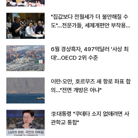
야"
"집값보다 전월세가 더 불안해질 수
도"…전문가들, 세제개편안 부작용
우려
6월 경상흑자, 497억달러 '사상 최
대'…OECD 2위 수준
이란·오만, 호르무즈 새 항로 좌표 합
의…"전면 개방은 아냐"
李대통령 "쿠데타 소지 없애려면 사
관학교 통합"