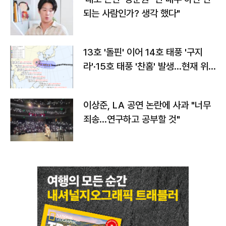
되는 사람인가? 생각 했다"
13호 '돌핀' 이어 14호 태풍 '구지
라'·15호 태풍 '찬홈' 발생…현재 위
치와 이동경로는?
이상준, LA 공연 논란에 사과 "너무
죄송…연구하고 공부할 것"