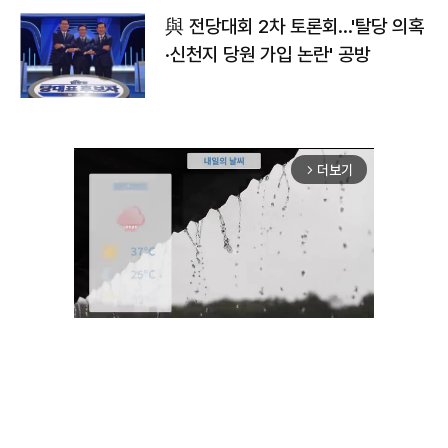
與 전당대회 2차 토론회…'탈당 의혹
·신천지 당원 가입 논란' 공방
더보기
arrow_forward_ios
Unmute