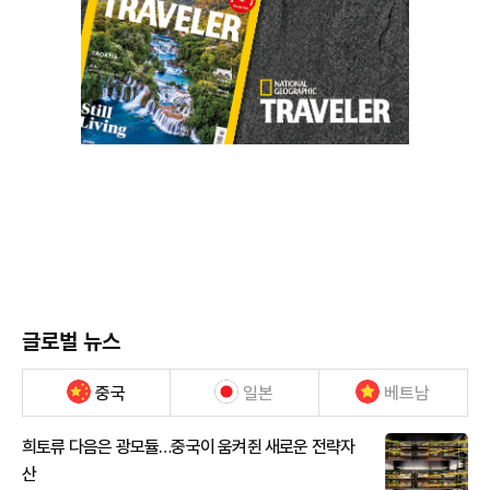
글로벌 뉴스
중국
일본
베트남
희토류 다음은 광모듈…중국이 움켜쥔 새로운 전략자
산