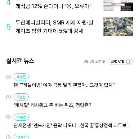
4
래적금 12% 준다더니 "응, 오류야"
두산에너빌리티, SMR 세제 지원·빌
5
게이츠 방한 기대에 5%대 강세
실시간 뉴스
08.06 20:19
UPDATE
4분전
與 "'하늘이법' 여야 공동 발의 괜찮아…그것이 협치"
9분전
'캐시딜' 캐시워크 돈 버는 퀴즈, 정답은?
14분전
관세전쟁 '엔드게임' 윤곽 나오나…한국 新통상정책 교두보 활
용해야
17분전