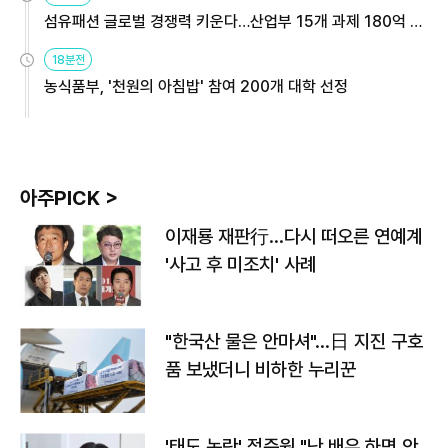
섬유패션 글로벌 경쟁력 키운다…산업부 15개 과제 180억 지
원
18분전
농식품부, '천원의 아침밥' 참여 200개 대학 선정
아주PICK >
이재룡 재판行…다시 떠오른 연예계
'사고 후 미조치' 사례
"한국산 물은 안마셔"…日 지진 구호
품 보냈더니 비하한 누리꾼
'태도 논란' 정준원 "난 배우 하면 안