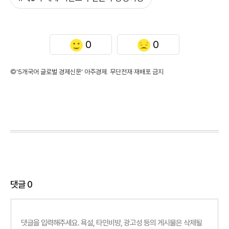
0
0
©'5개국어 글로벌 경제신문' 아주경제. 무단전재·재배포 금지
댓글
0