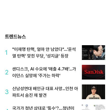
트렌드뉴스
"이재명 탄핵, 얼마 안 남았다"...'윤석
1
열 탄핵' 맞힌 무당, '성지글' 등장
샌디스크, AI 수요에 '매출 4.7배'…가
2
이던스 실망에 '주가는 하락'
신남성연대 배인규 대표 사망…인천 아
3
파트서 숨진 채 발견
국가가 청년 상대로 '통수'?...청년미