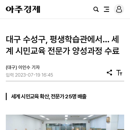
로
아
그
검
전
주
인
색
체
경
메
제
뉴
대구 수성구, 평생학습관에서… 세
계 시민교육 전문가 양성과정 수료
(대구) 이인수 기자
공
텍
입력 2023-07-19 16:45
유
스
트
크
기
세계 시민교육 확산, 전문가 25명 배출