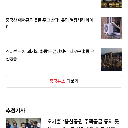
중국산 에어콘을 웃돈 주고 산다...유럽 열광시킨 메이
디
스티븐 로치 '과거의 홍콩'은 끝났지만 '새로운 홍콩'은
진행중
중국뉴스
더보기
추천기사
오세훈 "용산공원 주택공급 동의 못