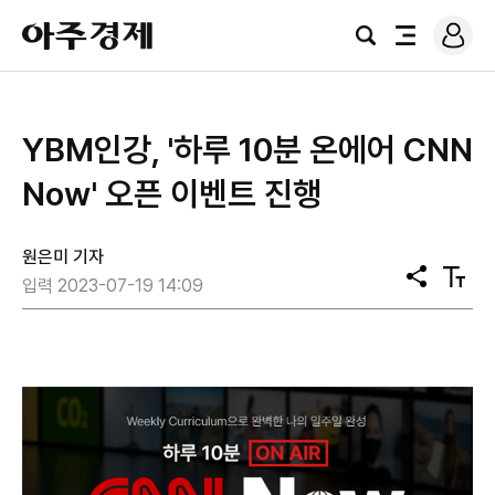
로
아
그
검
전
주
인
색
체
경
메
제
뉴
YBM인강, '하루 10분 온에어 CNN
Now' 오픈 이벤트 진행
원은미 기자
공
텍
입력 2023-07-19 14:09
유
스
트
크
기