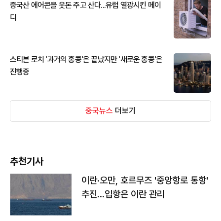
중국산 에어콘을 웃돈 주고 산다...유럽 열광시킨 메이
디
스티븐 로치 '과거의 홍콩'은 끝났지만 '새로운 홍콩'은
진행중
중국뉴스
더보기
추천기사
이란·오만, 호르무즈 '중앙항로 통항'
추진…입항은 이란 관리