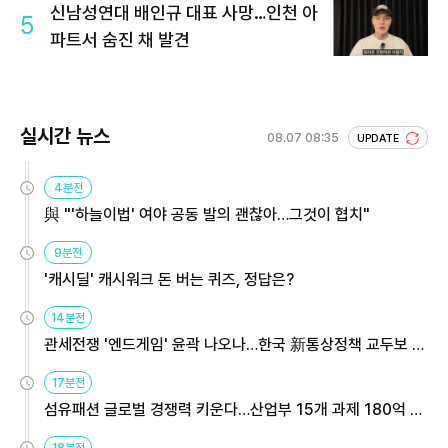
신남성연대 배인규 대표 사망…인천 아
5
파트서 숨진 채 발견
실시간 뉴스
08.07 08:35
UPDATE
4분전
與 "'하늘이법' 여야 공동 발의 괜찮아…그것이 협치"
9분전
'캐시딜' 캐시워크 돈 버는 퀴즈, 정답은?
14분전
관세전쟁 '엔드게임' 윤곽 나오나…한국 新통상정책 교두보 활
용해야
17분전
섬유패션 글로벌 경쟁력 키운다…산업부 15개 과제 180억 지
원
18분전