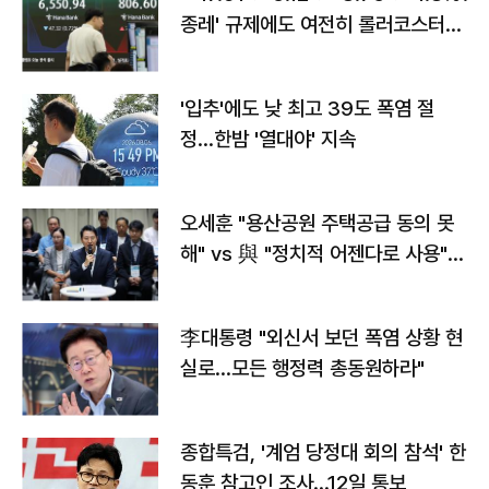
종레' 규제에도 여전히 롤러코스터
타는 코스피
'입추'에도 낮 최고 39도 폭염 절
정…한밤 '열대야' 지속
오세훈 "용산공원 주택공급 동의 못
해" vs 與 "정치적 어젠다로 사용"
맞불
李대통령 "외신서 보던 폭염 상황 현
실로…모든 행정력 총동원하라"
종합특검, '계엄 당정대 회의 참석' 한
동훈 참고인 조사...12일 통보