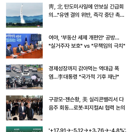
靑, 北 탄도미사일에 안보실 긴급회
의…"유엔 결의 위반, 즉각 중단 촉
구"
여야, '부동산 세제 개편안' 공방…
"실거주자 보호" vs "무책임의 극치"
경제성장까지 갉아먹는 역대급 폭
염…李대통령 "국가적 기후 재난"
구광모-젠슨황, 美 실리콘밸리서 다
음주 회동…로봇·피지컬AI 협력 논의
'+17.91→-5.12→+3.76→-4.8%'…'