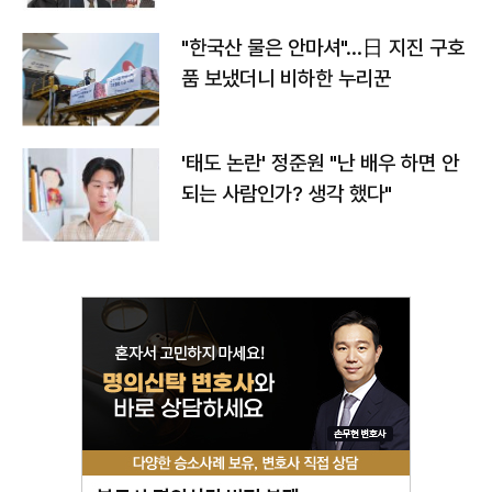
"한국산 물은 안마셔"…日 지진 구호
품 보냈더니 비하한 누리꾼
'태도 논란' 정준원 "난 배우 하면 안
되는 사람인가? 생각 했다"