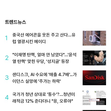
트렌드뉴스
중국산 에어콘을 웃돈 주고 산다...유
1
럽 열광시킨 메이디
"이재명 탄핵, 얼마 안 남았다"...'윤석
2
열 탄핵' 맞힌 무당, '성지글' 등장
샌디스크, AI 수요에 '매출 4.7배'…가
3
이던스 실망에 '주가는 하락'
국가가 청년 상대로 '통수'?...청년미
4
래적금 12% 준다더니 "응, 오류야"