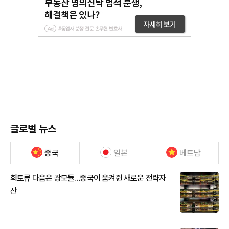
글로벌 뉴스
중국
일본
베트남
희토류 다음은 광모듈…중국이 움켜쥔 새로운 전략자
산