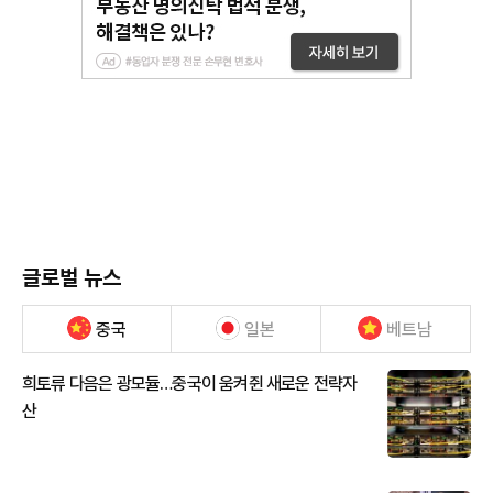
글로벌 뉴스
중국
일본
베트남
희토류 다음은 광모듈…중국이 움켜쥔 새로운 전략자
산