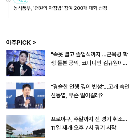
농식품부, '천원의 아침밥' 참여 200개 대학 선정
아주PICK >
"속옷 빨고 졸업식까지"…근육병 학
생 돌본 공익, 코미디언 김규원이었
다
"경솔한 언행 깊이 반성"…고개 숙인
신동엽, 무슨 일이길래?
프로야구, 주말까지 전 경기 취소…
11일 재개·오후 7시 경기 시작