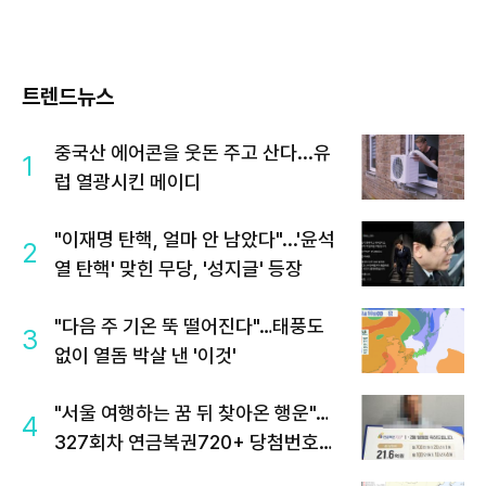
트렌드뉴스
중국산 에어콘을 웃돈 주고 산다...유
1
럽 열광시킨 메이디
"이재명 탄핵, 얼마 안 남았다"...'윤석
2
열 탄핵' 맞힌 무당, '성지글' 등장
"다음 주 기온 뚝 떨어진다"…태풍도
3
없이 열돔 박살 낸 '이것'
"서울 여행하는 꿈 뒤 찾아온 행운"…
4
327회차 연금복권720+ 당첨번호조
회 주목