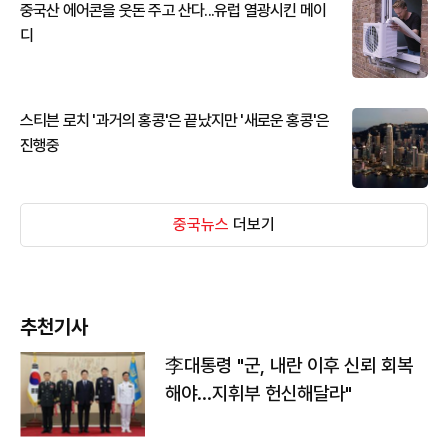
중국산 에어콘을 웃돈 주고 산다...유럽 열광시킨 메이
디
스티븐 로치 '과거의 홍콩'은 끝났지만 '새로운 홍콩'은
진행중
중국뉴스
더보기
추천기사
李대통령 "군, 내란 이후 신뢰 회복
해야…지휘부 헌신해달라"