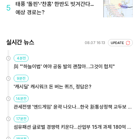
태풍 '돌핀'·'찬홈' 한반도 빗겨간다…
5
예상 경로는?
실시간 뉴스
08.07 16:13
UPDATE
4분전
與 "'하늘이법' 여야 공동 발의 괜찮아…그것이 협치"
9분전
'캐시딜' 캐시워크 돈 버는 퀴즈, 정답은?
14분전
관세전쟁 '엔드게임' 윤곽 나오나…한국 新통상정책 교두보 활
용해야
17분전
섬유패션 글로벌 경쟁력 키운다…산업부 15개 과제 180억 지
원
18분전