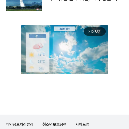
구"
더보기
arrow_forward_ios
Unmute
개인정보처리방침
청소년보호정책
사이트맵