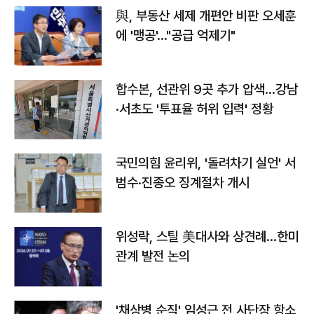
與, 부동산 세제 개편안 비판 오세훈
에 '맹공'…"공급 억제기"
합수본, 선관위 9곳 추가 압색…강남
·서초도 '투표율 허위 입력' 정황
국민의힘 윤리위, '돌려차기 실언' 서
범수·진종오 징계절차 개시
위성락, 스틸 美대사와 상견례…한미
관계 발전 논의
'채상병 순직' 임성근 전 사단장 항소