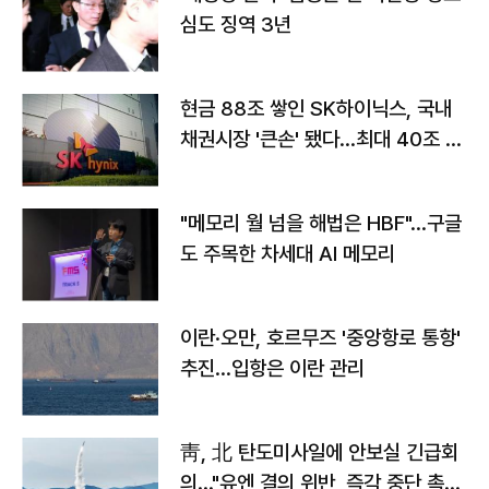
심도 징역 3년
현금 88조 쌓인 SK하이닉스, 국내
채권시장 '큰손' 됐다…최대 40조 투
자
"메모리 월 넘을 해법은 HBF"…구글
도 주목한 차세대 AI 메모리
이란·오만, 호르무즈 '중앙항로 통항'
추진…입항은 이란 관리
靑, 北 탄도미사일에 안보실 긴급회
의…"유엔 결의 위반, 즉각 중단 촉