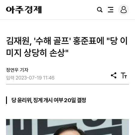
로
아
그
검
전
주
인
색
체
경
메
제
뉴
김재원, '수해 골프' 홍준표에 "당 이
미지 상당히 손상"
정연우 기자
공
텍
입력 2023-07-19 11:46
유
스
트
크
기
당 윤리위, 징계 개시 여부 20일 결정