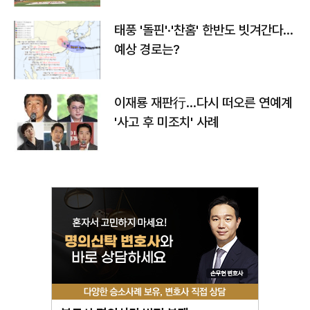
태풍 '돌핀'·'찬홈' 한반도 빗겨간다…
예상 경로는?
이재룡 재판行…다시 떠오른 연예계
'사고 후 미조치' 사례