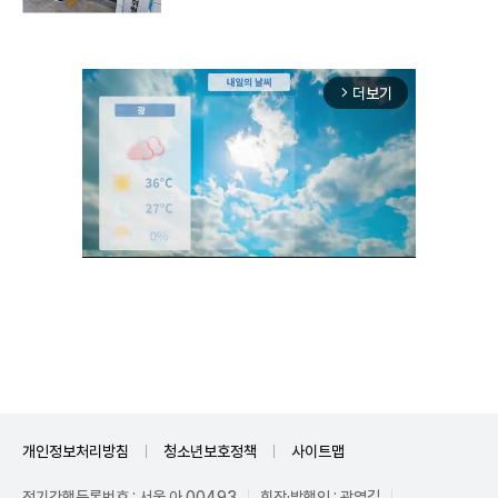
더보기
arrow_forward_ios
Unmute
개인정보처리방침
청소년보호정책
사이트맵
정기간행등록번호 : 서울 아 00493
회장·발행인 : 곽영길