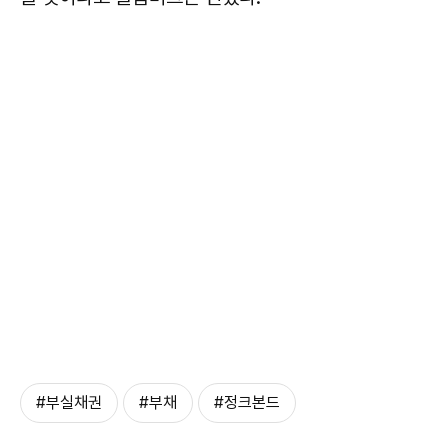
#부실채권
#부채
#정크본드