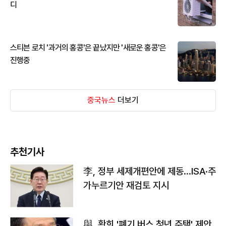
디
스티븐 로치 '과거의 홍콩'은 끝났지만 '새로운 홍콩'은
진행중
중국뉴스
더보기
추천기사
李, 정부 세제개편안에 제동…ISA·주
가누르기안 재검토 지시
與, 황희 '폐기 버스 청년 주택' 제안