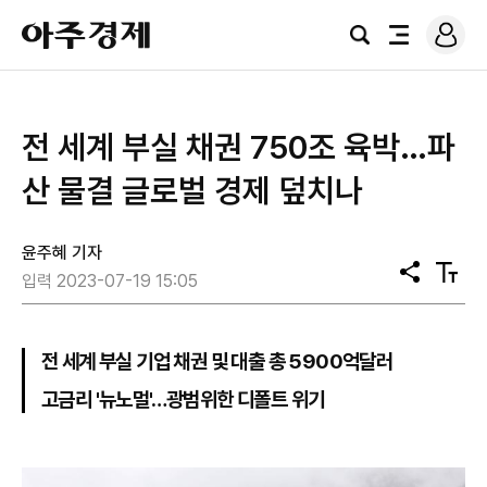
로
아
그
검
전
주
인
색
체
경
메
제
뉴
전 세계 부실 채권 750조 육박…파
산 물결 글로벌 경제 덮치나
윤주혜 기자
공
텍
입력 2023-07-19 15:05
유
스
트
크
기
전 세계 부실 기업 채권 및 대출 총 5900억달러
고금리 '뉴노멀'…광범위한 디폴트 위기