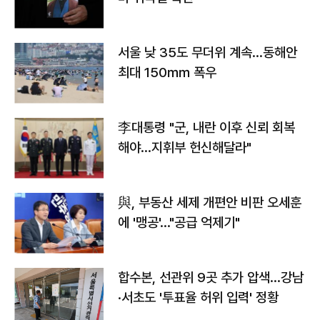
서울 낮 35도 무더위 계속…동해안
최대 150㎜ 폭우
李대통령 "군, 내란 이후 신뢰 회복
해야…지휘부 헌신해달라"
與, 부동산 세제 개편안 비판 오세훈
에 '맹공'…"공급 억제기"
합수본, 선관위 9곳 추가 압색…강남
·서초도 '투표율 허위 입력' 정황