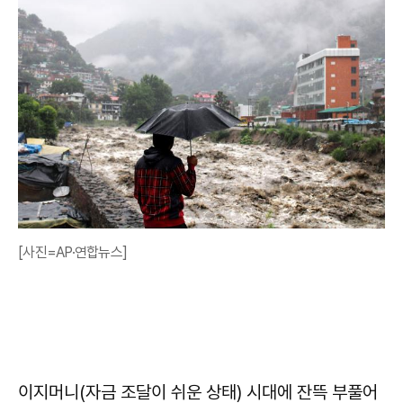
[사진=AP·연합뉴스]
이지머니(자금 조달이 쉬운 상태) 시대에 잔뜩 부풀어