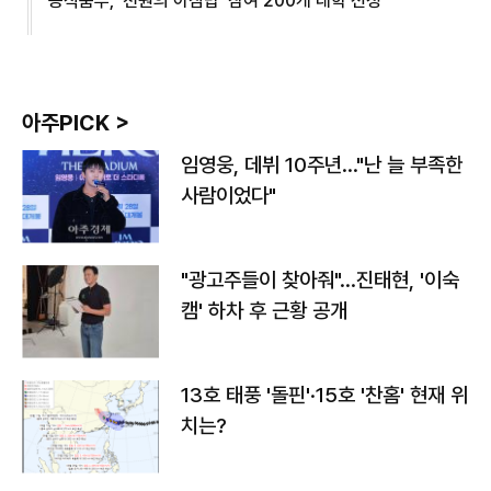
농식품부, '천원의 아침밥' 참여 200개 대학 선정
아주PICK >
임영웅, 데뷔 10주년…"난 늘 부족한
사람이었다"
"광고주들이 찾아줘"…진태현, '이숙
캠' 하차 후 근황 공개
13호 태풍 '돌핀'·15호 '찬홈' 현재 위
치는?