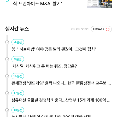
식 프랜차이즈 M&A '활기'
실시간 뉴스
08.08 21:31
UPDATE
4분전
與 "'하늘이법' 여야 공동 발의 괜찮아…그것이 협치"
9분전
'캐시딜' 캐시워크 돈 버는 퀴즈, 정답은?
14분전
관세전쟁 '엔드게임' 윤곽 나오나…한국 新통상정책 교두보 활
용해야
17분전
섬유패션 글로벌 경쟁력 키운다…산업부 15개 과제 180억 지
원
18분전