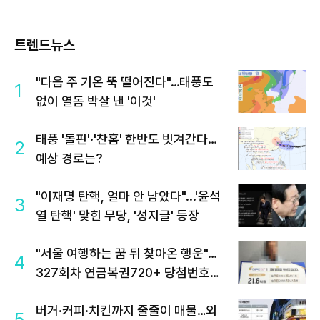
트렌드뉴스
"다음 주 기온 뚝 떨어진다"…태풍도
1
없이 열돔 박살 낸 '이것'
태풍 '돌핀'·'찬홈' 한반도 빗겨간다…
2
예상 경로는?
"이재명 탄핵, 얼마 안 남았다"...'윤석
3
열 탄핵' 맞힌 무당, '성지글' 등장
"서울 여행하는 꿈 뒤 찾아온 행운"…
4
327회차 연금복권720+ 당첨번호조
회 주목
버거·커피·치킨까지 줄줄이 매물…외
5