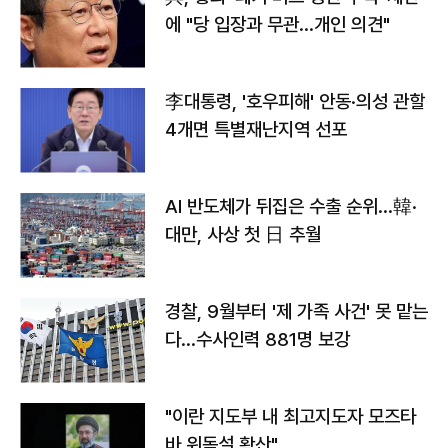
에 "당 입장과 무관…개인 의견"
李대통령, '호우피해' 안동·의성 관할
4개면 특별재난지역 선포
AI 반도체가 뒤집은 수출 순위…韓·
대만, 사상 첫 日 추월
경찰, 9월부터 '제 가족 사건' 못 맡는
다…수사인력 881명 보강
"이란 지도부 내 최고지도자 모즈타
바 위독설 확산"