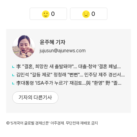
0
0
윤주혜 기자
jujusun@ajunews.com
李 "결혼, 희망찬 새 출발돼야"… 대출·청약 '결혼 페널티' 손본다
김민석 "갈등 제로" 정청래 "뻔뻔"… 민주당 제주 경선서 격돌
李대통령 'ISA·주가 누르기' 재검토…與 "환영" 野 "졸속 국정"
기자의 다른기사
©'5개국어 글로벌 경제신문' 아주경제. 무단전재·재배포 금지