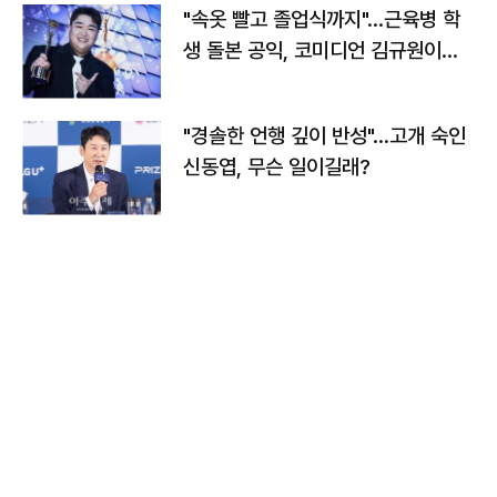
"속옷 빨고 졸업식까지"…근육병 학
생 돌본 공익, 코미디언 김규원이었
다
"경솔한 언행 깊이 반성"…고개 숙인
신동엽, 무슨 일이길래?