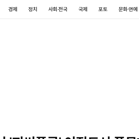
경제
정치
사회·전국
국제
포토
문화·연예