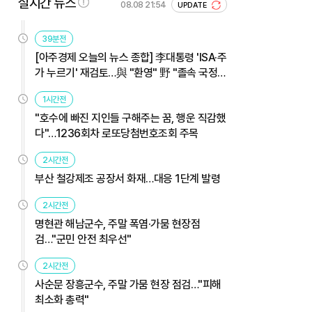
실시간 뉴스
08.08 21:54
UPDATE
39분전
[아주경제 오늘의 뉴스 종합] 李대통령 'ISA·주
가 누르기' 재검토…與 "환영" 野 "졸속 국정"
外
1시간전
"호수에 빠진 지인들 구해주는 꿈, 행운 직감했
다"…1236회차 로또당첨번호조회 주목
2시간전
부산 철강제조 공장서 화재…대응 1단계 발령
2시간전
명현관 해남군수, 주말 폭염·가뭄 현장점
검…"군민 안전 최우선"
2시간전
사순문 장흥군수, 주말 가뭄 현장 점검…"피해
최소화 총력"