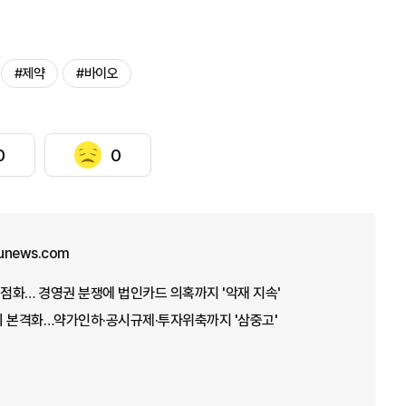
#제약
#바이오
0
0
unews.com
재점화… 경영권 분쟁에 법인카드 의혹까지 '악재 지속'
기 본격화…약가인하·공시규제·투자위축까지 '삼중고'