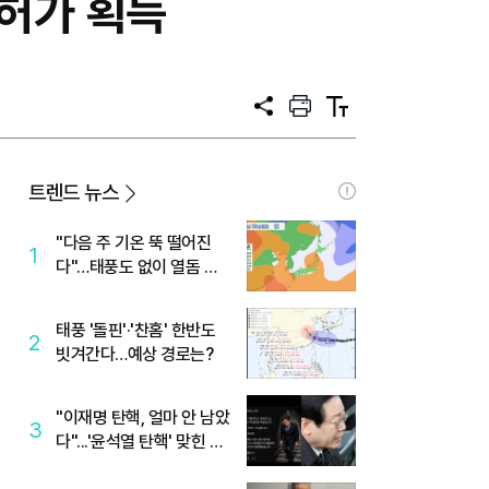
목허가 획득
공
프
텍
유
린
스
트
트
크
기
트렌드 뉴스
"다음 주 기온 뚝 떨어진
1
다"…태풍도 없이 열돔 박
살 낸 '이것'
태풍 '돌핀'·'찬홈' 한반도
2
빗겨간다…예상 경로는?
"이재명 탄핵, 얼마 안 남았
3
다"...'윤석열 탄핵' 맞힌 무
당, '성지글' 등장