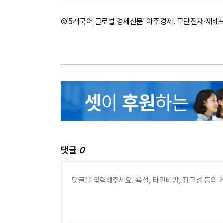
©'5개국어 글로벌 경제신문' 아주경제. 무단전재·재배
댓글
0