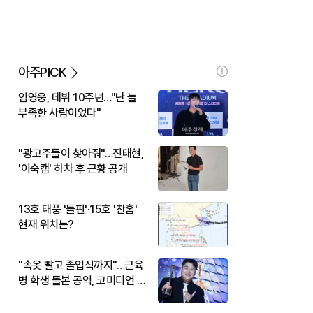
아주PICK
임영웅, 데뷔 10주년…"난 늘
부족한 사람이었다"
"광고주들이 찾아줘"…진태현,
'이숙캠' 하차 후 근황 공개
13호 태풍 '돌핀'·15호 '찬홈'
현재 위치는?
"속옷 빨고 졸업식까지"…근육
병 학생 돌본 공익, 코미디언 김
규원이었다