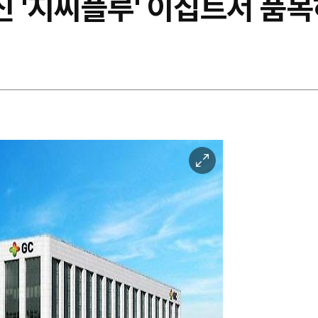
신 '지씨플루' 이집트서 품
이
미
지
확
대