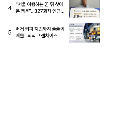
"서울 여행하는 꿈 뒤 찾아
4
온 행운"…327회차 연금
복권720+ 당첨번호조회
주목
버거·커피·치킨까지 줄줄이
5
매물…외식 프랜차이즈
M&A '활기'