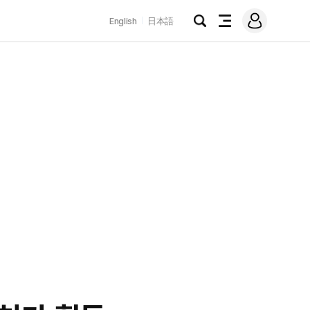
로
English
日本語
그
검
전
인
색
체
메
뉴