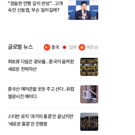
"경솔한 언행 깊이 반성"…고개
숙인 신동엽, 무슨 일이길래?
글로벌 뉴스
중국
일본
베트남
희토류 다음은 광모듈…중국이 움켜쥔
새로운 전략자산
중국산 에어콘을 웃돈 주고 산다...유럽
열광시킨 메이디
스티븐 로치 '과거의 홍콩'은 끝났지만
'새로운 홍콩'은 진행중