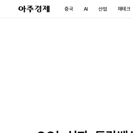
아
중국
AI
산업
재테크
주
경
제