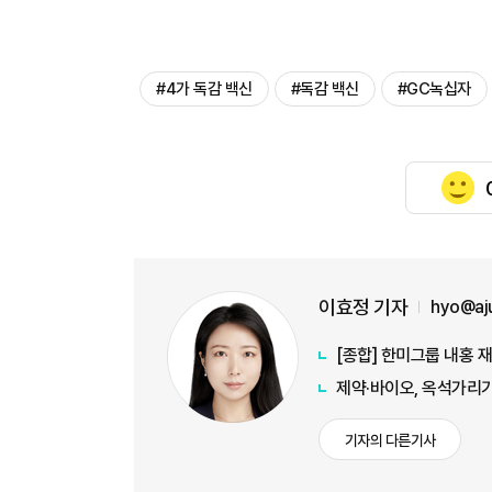
#4가 독감 백신
#독감 백신
#GC녹십자
이효정 기자
hyo@aj
[종합] 한미그룹 내홍 
제약·바이오, 옥석가리
기자의 다른기사