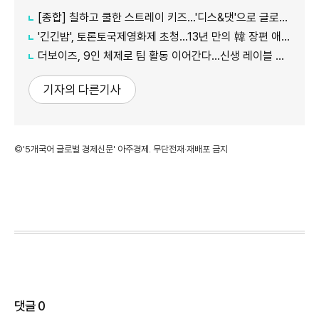
[종합] 칠하고 쿨한 스트레이 키즈…'디스&댓'으로 글로벌 질주
'긴긴밤', 토론토국제영화제 초청…13년 만의 韓 장편 애니
더보이즈, 9인 체제로 팀 활동 이어간다…신생 레이블 계약 완료
기자의 다른기사
©'5개국어 글로벌 경제신문' 아주경제. 무단전재·재배포 금지
댓글
0