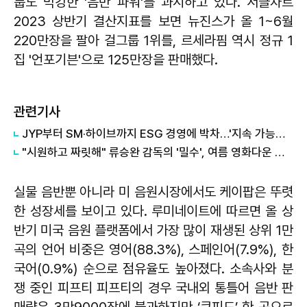
룹도 막강한 '음반 파워'를 과시하고 있다. 서클차트
2023 상반기 결산지표를 보면 뉴진스가 올 1~6월
220만장을 팔아 걸그룹 1위를, 르세라핌 역시 정규 1
집 '언포기븐'으로 125만장을 판매했다.
관련기사
JYP부터 SM·하이브까지 ESG 경영에 박차…'지속 가능한 K팝' 확산
"시원하고 짜릿해" 류승완 감독의 '밀수', 여름 영화다운 쾌감
실물 음반뿐 아니라 미 음원시장에서도 케이팝은 뚜렷
한 성장세를 보이고 있다. 루미네이트에 따르면 올 상
반기 미국 음원 플랫폼에서 가장 많이 재생된 상위 1만
곡의 언어 비중은 영어(88.3%), 스페인어(7.9%), 한
국어(0.9%) 순으로 점유율도 높아졌다. 소속사와 분
쟁 중인 피프티 피프티의 경우 국내외 통틀어 음반 판
매량은 3만9000장에 불과하지만 ‘큐피드’ 한 곡으로