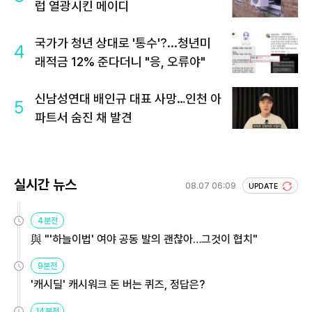
럽 열광시킨 메이디
국가가 청년 상대로 '통수'?...청년미
4
래적금 12% 준다더니 "응, 오류야"
신남성연대 배인규 대표 사망…인천 아
5
파트서 숨진 채 발견
실시간 뉴스
08.07 06:09
UPDATE
4분전
與 "'하늘이법' 여야 공동 발의 괜찮아…그것이 협치"
9분전
'캐시딜' 캐시워크 돈 버는 퀴즈, 정답은?
14분전