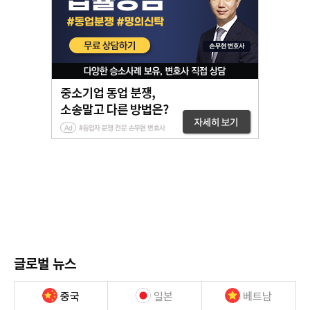
글로벌 뉴스
중국
일본
베트남