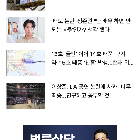
'태도 논란' 정준원 "난 배우 하면 안
되는 사람인가? 생각 했다"
13호 '돌핀' 이어 14호 태풍 '구지
라'·15호 태풍 '찬홈' 발생…현재 위
치와 이동경로는?
이상준, LA 공연 논란에 사과 "너무
죄송…연구하고 공부할 것"