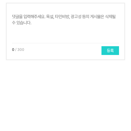
0
/ 300
등록