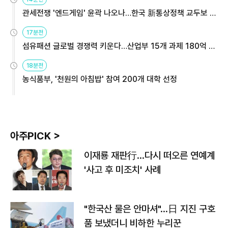
관세전쟁 '엔드게임' 윤곽 나오나…한국 新통상정책 교두보 활
용해야
17분전
섬유패션 글로벌 경쟁력 키운다…산업부 15개 과제 180억 지
원
18분전
농식품부, '천원의 아침밥' 참여 200개 대학 선정
아주PICK >
이재룡 재판行…다시 떠오른 연예계
'사고 후 미조치' 사례
"한국산 물은 안마셔"…日 지진 구호
품 보냈더니 비하한 누리꾼