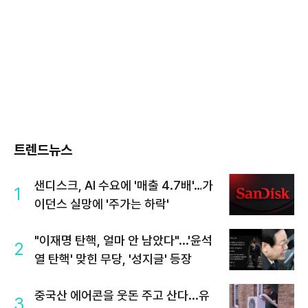
트렌드뉴스
샌디스크, AI 수요에 '매출 4.7배'…가
1
이던스 실망에 '주가는 하락'
"이재명 탄핵, 얼마 안 남았다"...'윤석
2
열 탄핵' 맞힌 무당, '성지글' 등장
중국산 에어콘을 웃돈 주고 산다...유
3