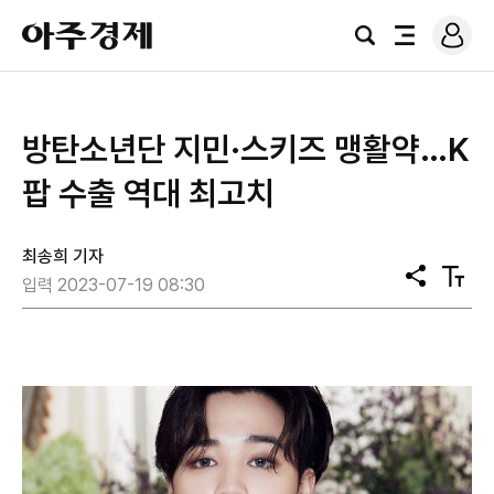
로
아
그
검
전
주
인
색
체
경
메
제
뉴
방탄소년단 지민·스키즈 맹활약…K
팝 수출 역대 최고치
최송희 기자
공
텍
입력 2023-07-19 08:30
유
스
트
크
기