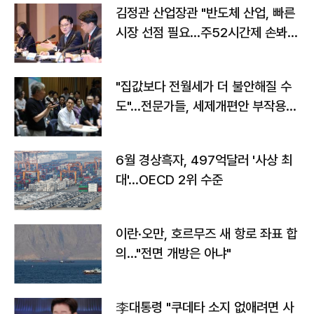
김정관 산업장관 "반도체 산업, 빠른
시장 선점 필요…주52시간제 손봐
야"
"집값보다 전월세가 더 불안해질 수
도"…전문가들, 세제개편안 부작용
우려
6월 경상흑자, 497억달러 '사상 최
대'…OECD 2위 수준
이란·오만, 호르무즈 새 항로 좌표 합
의…"전면 개방은 아냐"
李대통령 "쿠데타 소지 없애려면 사