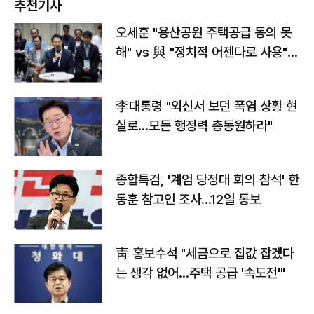
추천기사
오세훈 "용산공원 주택공급 동의 못
해" vs 與 "정치적 어젠다로 사용"
맞불
李대통령 "외신서 보던 폭염 상황 현
실로…모든 행정력 총동원하라"
종합특검, '계엄 당정대 회의 참석' 한
동훈 참고인 조사...12일 통보
靑 홍보수석 "세금으로 집값 잡겠다
는 생각 없어…주택 공급 '속도전'"