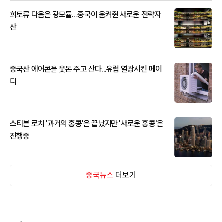
희토류 다음은 광모듈…중국이 움켜쥔 새로운 전략자
산
중국산 에어콘을 웃돈 주고 산다...유럽 열광시킨 메이
디
스티븐 로치 '과거의 홍콩'은 끝났지만 '새로운 홍콩'은
진행중
중국뉴스
더보기