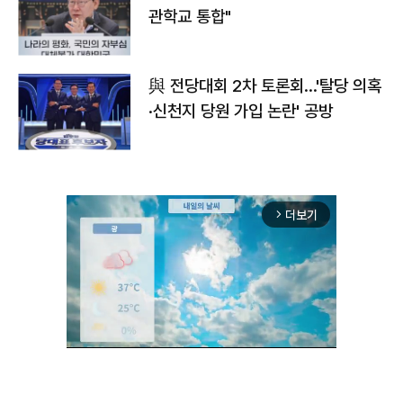
관학교 통합"
與 전당대회 2차 토론회…'탈당 의혹
·신천지 당원 가입 논란' 공방
더보기
arrow_forward_ios
Unmute