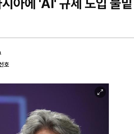
아시아에 'AI' 규제 도입 물
구
 선호
이
미
지
확
대