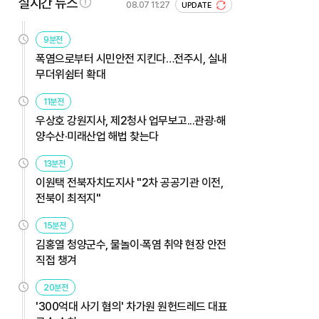
실시간 뉴스
08.07 11:27
UPDATE
9분전
폭염으로부터 시민안전 지킨다…전주시, 실내
무더위쉼터 확대
11분전
우상호 강원지사, 제2청사 업무보고...관광·해
양수산·미래산업 해법 찾는다
13분전
이원택 전북자치도지사 "2차 공공기관 이전,
전북이 최적지"
15분전
김홍열 청양군수, 물놀이·폭염 취약 현장 안전
직접 챙겨
20분전
'300억대 사기 혐의' 차가원 원헌드레드 대표