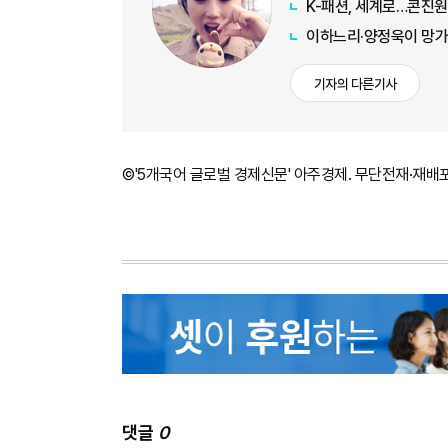
K-패션, 세계로…콘진원
이하느리·양정욱이 망가
기자의 다른기사
©'5개국어 글로벌 경제신문' 아주경제. 무단전재·재배
댓글
0