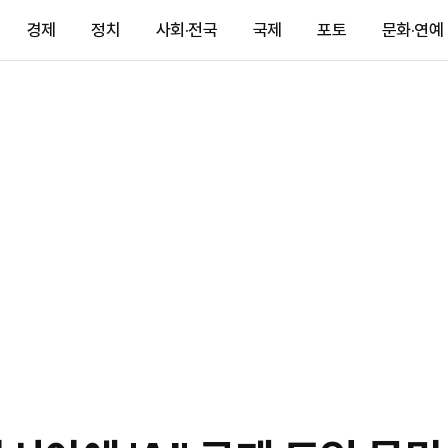
경제
정치
사회·전국
국제
포토
문화·연예