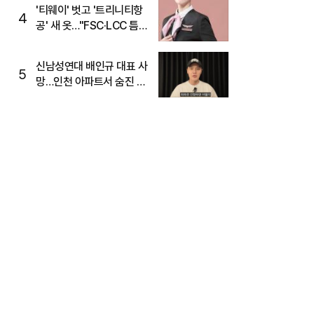
'티웨이' 벗고 '트리니티항
4
공' 새 옷…"FSC·LCC 틈
새, SSC 전략으로 공략"
신남성연대 배인규 대표 사
5
망…인천 아파트서 숨진 채
발견