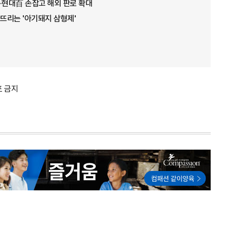
·현대百 손잡고 해외 판로 확대
뜨리는 '아기돼지 삼형제'
포 금지