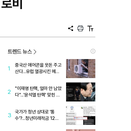
밑 로비
공
프
텍
유
린
스
트
트
크
기
트렌드 뉴스
중국산 에어콘을 웃돈 주고
1
산다...유럽 열광시킨 메이
디
"이재명 탄핵, 얼마 안 남았
2
다"...'윤석열 탄핵' 맞힌 무
당, '성지글' 등장
국가가 청년 상대로 '통
3
수'?...청년미래적금 12%
준다더니 "응, 오류야"