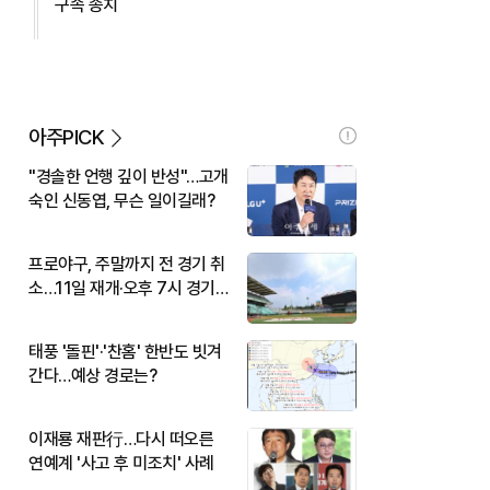
구속 송치
아주PICK
"경솔한 언행 깊이 반성"…고개
숙인 신동엽, 무슨 일이길래?
프로야구, 주말까지 전 경기 취
소…11일 재개·오후 7시 경기
시작
태풍 '돌핀'·'찬홈' 한반도 빗겨
간다…예상 경로는?
이재룡 재판行…다시 떠오른
연예계 '사고 후 미조치' 사례