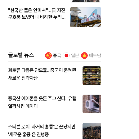
"한국산 물은 안마셔"…日 지진
구호품 보냈더니 비하한 누리
꾼
글로벌 뉴스
중국
일본
베트남
희토류 다음은 광모듈…중국이 움켜쥔
새로운 전략자산
중국산 에어콘을 웃돈 주고 산다...유럽
열광시킨 메이디
스티븐 로치 '과거의 홍콩'은 끝났지만
'새로운 홍콩'은 진행중