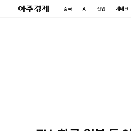
아
중국
AI
산업
재테크
주
경
제