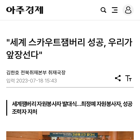
로
아
그
검
전
주
인
색
체
경
메
제
뉴
"세계 스카우트잼버리 성공, 우리가
앞장선다"
김한호 전북취재본부 취재국장
공
텍
입력 2023-07-18 15:43
유
스
트
크
기
세계잼버리 자원봉사자 발대식…최정예 자원봉사자, 성공
조력자 자처