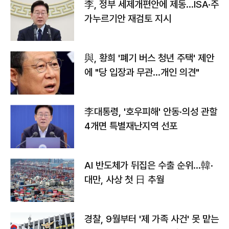
李, 정부 세제개편안에 제동…ISA·주
가누르기안 재검토 지시
與, 황희 '폐기 버스 청년 주택' 제안
에 "당 입장과 무관…개인 의견"
李대통령, '호우피해' 안동·의성 관할
4개면 특별재난지역 선포
AI 반도체가 뒤집은 수출 순위…韓·
대만, 사상 첫 日 추월
경찰, 9월부터 '제 가족 사건' 못 맡는