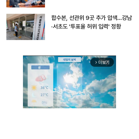
합수본, 선관위 9곳 추가 압색…강남
·서초도 '투표율 허위 입력' 정황
더보기
arrow_forward_ios
Unmute