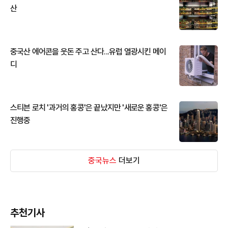
산
중국산 에어콘을 웃돈 주고 산다...유럽 열광시킨 메이
디
스티븐 로치 '과거의 홍콩'은 끝났지만 '새로운 홍콩'은
진행중
중국뉴스
더보기
추천기사