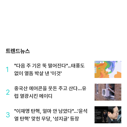
트렌드뉴스
"다음 주 기온 뚝 떨어진다"…태풍도
1
없이 열돔 박살 낸 '이것'
중국산 에어콘을 웃돈 주고 산다...유
2
럽 열광시킨 메이디
"이재명 탄핵, 얼마 안 남았다"...'윤석
3
열 탄핵' 맞힌 무당, '성지글' 등장