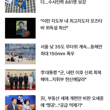
다…수사인력 881명 보강
"이란 지도부 내 최고지도자 모즈타
바 위독설 확산"
서울 낮 35도 무더위 계속…동해안
최대 150㎜ 폭우
李대통령 "군, 내란 이후 신뢰 회복
해야…지휘부 헌신해달라"
與, 부동산 세제 개편안 비판 오세훈
에 '맹공'…"공급 억제기"