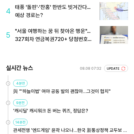
태풍 '돌핀'·'찬홈' 한반도 빗겨간다…
4
예상 경로는?
"서울 여행하는 꿈 뒤 찾아온 행운"…
5
327회차 연금복권720+ 당첨번호조
회 주목
실시간 뉴스
08.08 07:32
UPDATE
4분전
與 "'하늘이법' 여야 공동 발의 괜찮아…그것이 협치"
9분전
'캐시딜' 캐시워크 돈 버는 퀴즈, 정답은?
14분전
관세전쟁 '엔드게임' 윤곽 나오나…한국 新통상정책 교두보 활