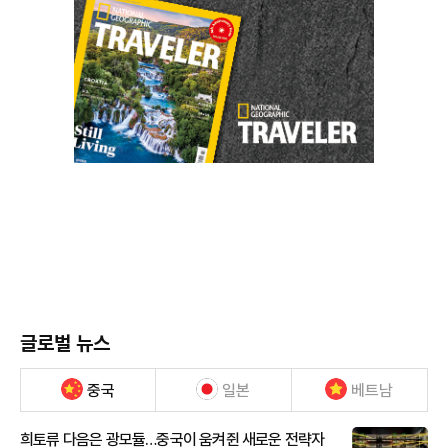
글로벌 뉴스
중국
일본
베트남
희토류 다음은 광모듈…중국이 움켜쥔 새로운 전략자