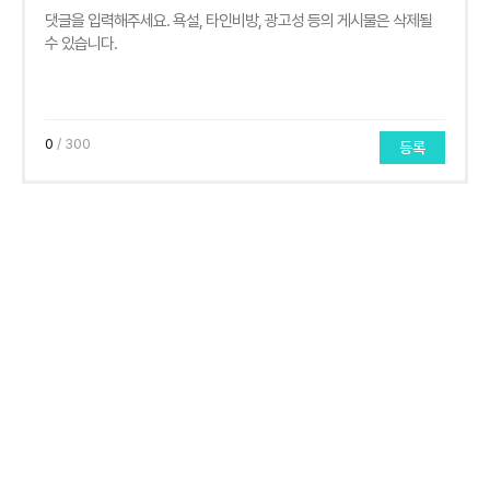
0
/ 300
등록