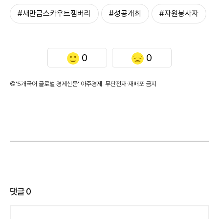
#새만금스카우트잼버리
#성공개최
#자원봉사자
0
0
©'5개국어 글로벌 경제신문' 아주경제. 무단전재·재배포 금지
댓글
0