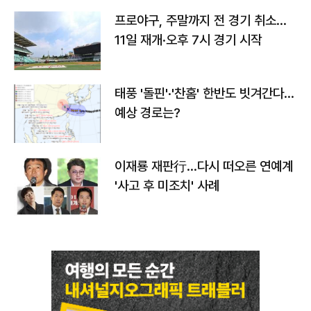
프로야구, 주말까지 전 경기 취소…
11일 재개·오후 7시 경기 시작
태풍 '돌핀'·'찬홈' 한반도 빗겨간다…
예상 경로는?
이재룡 재판行…다시 떠오른 연예계
'사고 후 미조치' 사례