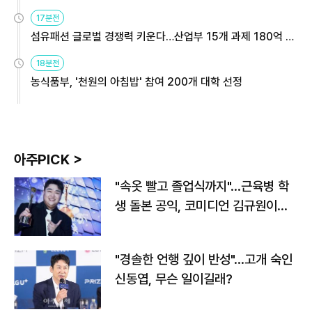
용해야
17분전
섬유패션 글로벌 경쟁력 키운다…산업부 15개 과제 180억 지
원
18분전
농식품부, '천원의 아침밥' 참여 200개 대학 선정
아주PICK >
"속옷 빨고 졸업식까지"…근육병 학
생 돌본 공익, 코미디언 김규원이었
다
"경솔한 언행 깊이 반성"…고개 숙인
신동엽, 무슨 일이길래?