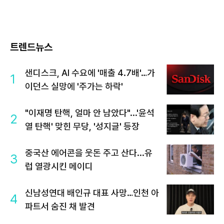
트렌드뉴스
샌디스크, AI 수요에 '매출 4.7배'…가
1
이던스 실망에 '주가는 하락'
"이재명 탄핵, 얼마 안 남았다"...'윤석
2
열 탄핵' 맞힌 무당, '성지글' 등장
중국산 에어콘을 웃돈 주고 산다...유
3
럽 열광시킨 메이디
신남성연대 배인규 대표 사망…인천 아
4
파트서 숨진 채 발견