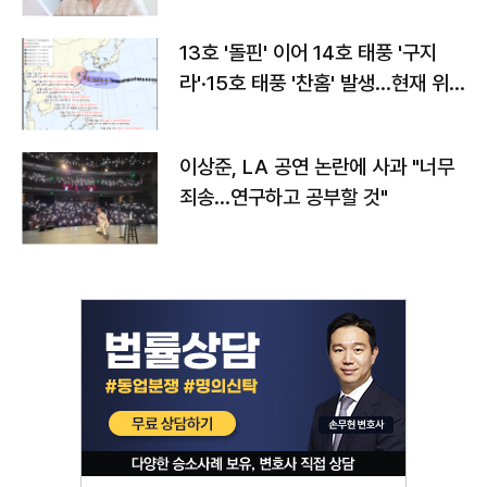
13호 '돌핀' 이어 14호 태풍 '구지
라'·15호 태풍 '찬홈' 발생…현재 위
치와 이동경로는?
이상준, LA 공연 논란에 사과 "너무
죄송…연구하고 공부할 것"