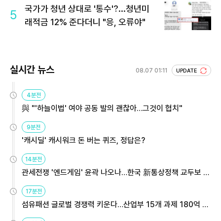
국가가 청년 상대로 '통수'?...청년미
5
래적금 12% 준다더니 "응, 오류야"
실시간 뉴스
08.07 01:11
UPDATE
4분전
與 "'하늘이법' 여야 공동 발의 괜찮아…그것이 협치"
9분전
'캐시딜' 캐시워크 돈 버는 퀴즈, 정답은?
14분전
관세전쟁 '엔드게임' 윤곽 나오나…한국 新통상정책 교두보 활
용해야
17분전
섬유패션 글로벌 경쟁력 키운다…산업부 15개 과제 180억 지
원