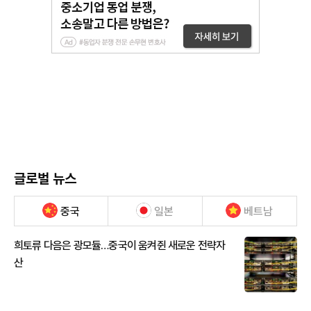
글로벌 뉴스
중국
일본
베트남
희토류 다음은 광모듈…중국이 움켜쥔 새로운 전략자
산