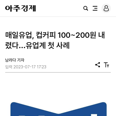
로
아
그
검
전
주
인
색
체
경
메
제
뉴
​매일유업, 컵커피 100~200원 내
렸다...유업계 첫 사례
남라다 기자
공
텍
입력 2023-07-17 17:23
유
스
트
크
기