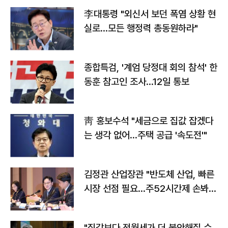
李대통령 "외신서 보던 폭염 상황 현
실로…모든 행정력 총동원하라"
종합특검, '계엄 당정대 회의 참석' 한
동훈 참고인 조사...12일 통보
靑 홍보수석 "세금으로 집값 잡겠다
는 생각 없어…주택 공급 '속도전'"
김정관 산업장관 "반도체 산업, 빠른
시장 선점 필요…주52시간제 손봐
야"
"집값보다 전월세가 더 불안해질 수