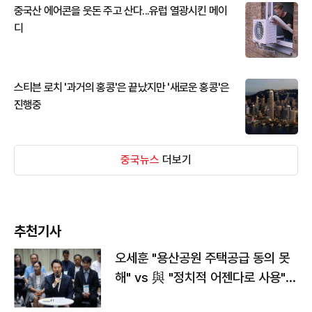
중국산 에어콘을 웃돈 주고 산다...유럽 열광시킨 메이
디
스티븐 로치 '과거의 홍콩'은 끝났지만 '새로운 홍콩'은
진행중
중국뉴스
더보기
추천기사
오세훈 "용산공원 주택공급 동의 못
해" vs 與 "정치적 어젠다로 사용"
맞불