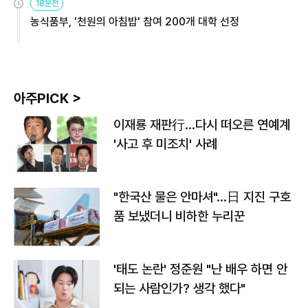
18분전
농식품부, '천원의 아침밥' 참여 200개 대학 선정
아주PICK >
이재룡 재판行…다시 떠오른 연예계
'사고 후 미조치' 사례
"한국산 물은 안마셔"…日 지진 구호
품 보냈더니 비하한 누리꾼
'태도 논란' 정준원 "난 배우 하면 안
되는 사람인가? 생각 했다"