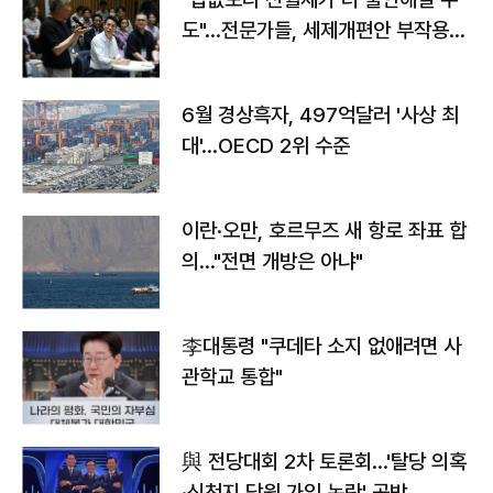
도"…전문가들, 세제개편안 부작용
우려
6월 경상흑자, 497억달러 '사상 최
대'…OECD 2위 수준
이란·오만, 호르무즈 새 항로 좌표 합
의…"전면 개방은 아냐"
李대통령 "쿠데타 소지 없애려면 사
관학교 통합"
與 전당대회 2차 토론회…'탈당 의혹
·신천지 당원 가입 논란' 공방