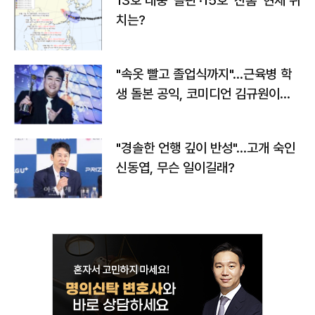
13호 태풍 '돌핀'·15호 '찬홈' 현재 위
치는?
"속옷 빨고 졸업식까지"…근육병 학
생 돌본 공익, 코미디언 김규원이었
다
"경솔한 언행 깊이 반성"…고개 숙인
신동엽, 무슨 일이길래?