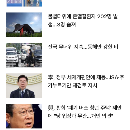
불볕더위에 온열질환자 202명 발
생…3명 숨져
전국 무더위 지속…동해안 강한 비
李, 정부 세제개편안에 제동…ISA·주
가누르기안 재검토 지시
與, 황희 '폐기 버스 청년 주택' 제안
에 "당 입장과 무관…개인 의견"