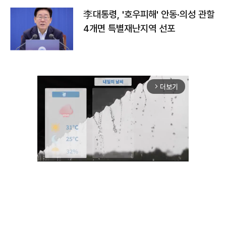
李대통령, '호우피해' 안동·의성 관할
4개면 특별재난지역 선포
더보기
arrow_forward_ios
Unmute