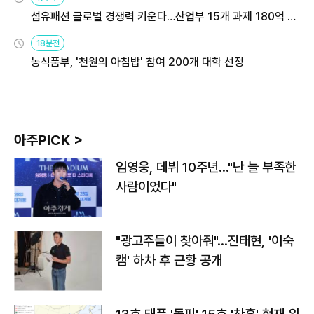
섬유패션 글로벌 경쟁력 키운다…산업부 15개 과제 180억 지
원
18분전
농식품부, '천원의 아침밥' 참여 200개 대학 선정
아주PICK >
임영웅, 데뷔 10주년…"난 늘 부족한
사람이었다"
"광고주들이 찾아줘"…진태현, '이숙
캠' 하차 후 근황 공개