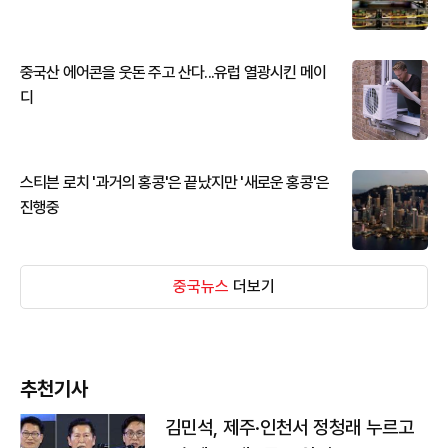
중국산 에어콘을 웃돈 주고 산다...유럽 열광시킨 메이
디
스티븐 로치 '과거의 홍콩'은 끝났지만 '새로운 홍콩'은
진행중
중국뉴스
더보기
추천기사
김민석, 제주·인천서 정청래 누르고