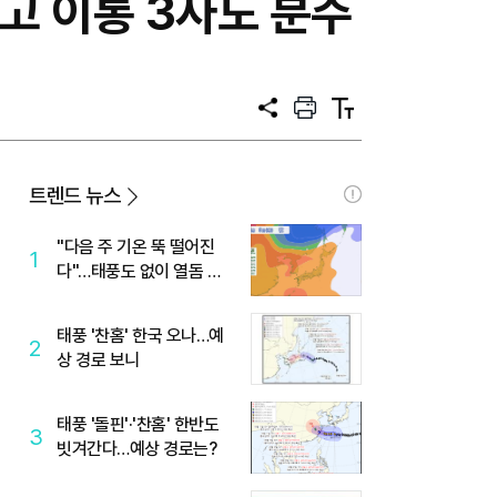
두고 이통 3사도 분주
공
프
텍
유
린
스
트
트
크
기
트렌드 뉴스
"다음 주 기온 뚝 떨어진
1
다"…태풍도 없이 열돔 박
살 낸 '이것'
태풍 '찬홈' 한국 오나…예
2
상 경로 보니
태풍 '돌핀'·'찬홈' 한반도
3
빗겨간다…예상 경로는?