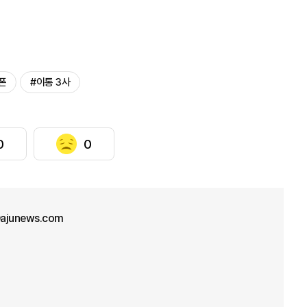
폰
#이통 3사
0
0
ajunews.com