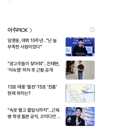
아주PICK
임영웅, 데뷔 10주년…"난 늘
부족한 사람이었다"
"광고주들이 찾아줘"…진태현,
'이숙캠' 하차 후 근황 공개
13호 태풍 '돌핀'·15호 '찬홈'
현재 위치는?
"속옷 빨고 졸업식까지"…근육
병 학생 돌본 공익, 코미디언 김
규원이었다