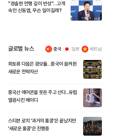
"경솔한 언행 깊이 반성"…고개
숙인 신동엽, 무슨 일이길래?
글로벌 뉴스
중국
일본
베트남
희토류 다음은 광모듈…중국이 움켜쥔
새로운 전략자산
중국산 에어콘을 웃돈 주고 산다...유럽
열광시킨 메이디
스티븐 로치 '과거의 홍콩'은 끝났지만
'새로운 홍콩'은 진행중