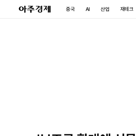
아
중국
AI
산업
재테크
주
경
제