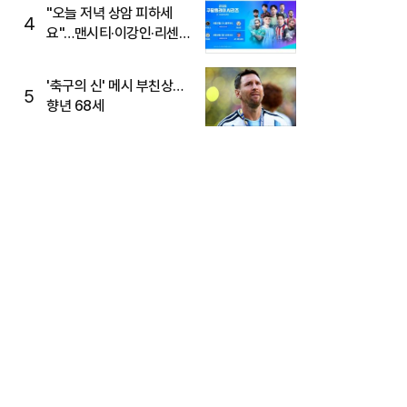
"오늘 저녁 상암 피하세
4
요"…맨시티·이강인·리센느
뜬다, 6호선 혼잡 예상
'축구의 신' 메시 부친상…
5
향년 68세