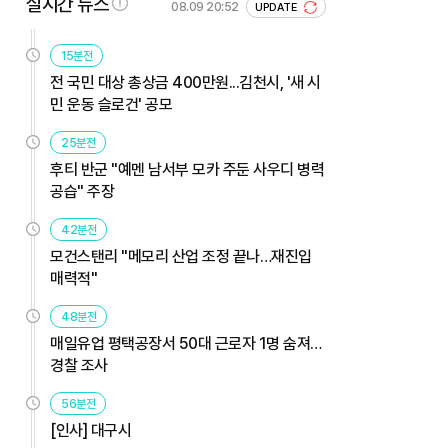
실시간 뉴스
08.09 20:52
UPDATE
15분전
전 국민 대상 총상금 400만원...김천시, '새 시
민 운동 슬로건' 공모
25분전
후티 반군 "예멘 남서부 모카 주둔 사우디 병력
공습" 주장
42분전
모건스탠리 "메모리 산업 조정 끝나…재진입
매력적"
48분전
매일유업 평택공장서 50대 근로자 1명 숨져…
경찰 조사
56분전
[인사] 대구시