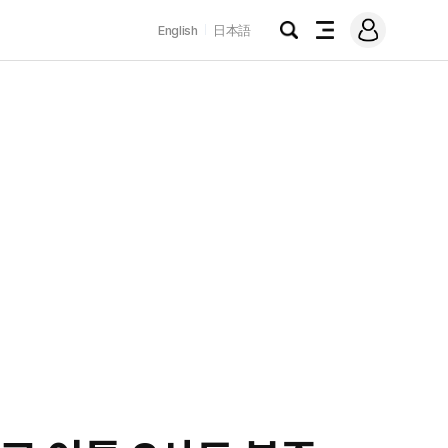
로
English
日本語
그
검
전
인
색
체
메
뉴