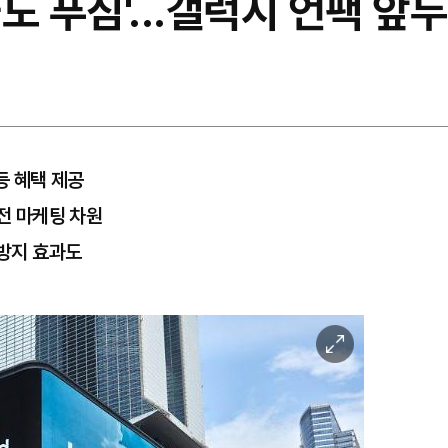
도 푸짐'...갤럭시 언팩 앞
등 혜택 제공
사전 마케팅 차원
 방지 효과도
이
미
지
확