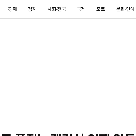
경제
정치
사회·전국
국제
포토
문화·연예