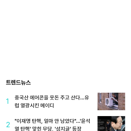
트렌드뉴스
중국산 에어콘을 웃돈 주고 산다...유
1
럽 열광시킨 메이디
"이재명 탄핵, 얼마 안 남았다"...'윤석
2
열 탄핵' 맞힌 무당, '성지글' 등장