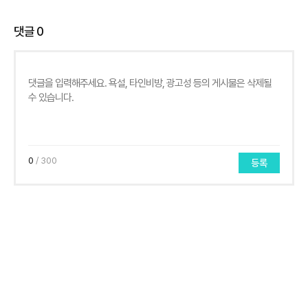
댓글
0
0
/ 300
등록