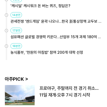
'캐시딜' 캐시워크 돈 버는 퀴즈, 정답은?
14분전
관세전쟁 '엔드게임' 윤곽 나오나…한국 新통상정책 교두보 활
용해야
17분전
섬유패션 글로벌 경쟁력 키운다…산업부 15개 과제 180억 지
원
18분전
농식품부, '천원의 아침밥' 참여 200개 대학 선정
아주PICK >
프로야구, 주말까지 전 경기 취소…
11일 재개·오후 7시 경기 시작