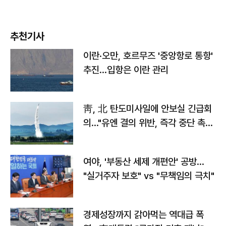
추천기사
이란·오만, 호르무즈 '중앙항로 통항'
추진…입항은 이란 관리
靑, 北 탄도미사일에 안보실 긴급회
의…"유엔 결의 위반, 즉각 중단 촉
구"
여야, '부동산 세제 개편안' 공방…
"실거주자 보호" vs "무책임의 극치"
경제성장까지 갉아먹는 역대급 폭