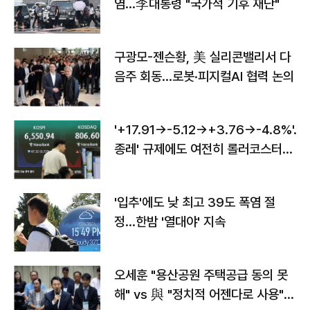
염…李대통령 "국가적 기후 재난"
구광모-젠슨황, 美 실리콘밸리서 다
음주 회동…로봇·피지컬AI 협력 논의
'+17.91→-5.12→+3.76→-4.8%'…'
종레' 규제에도 여전히 롤러코스터
타는 코스피
'입추'에도 낮 최고 39도 폭염 절
정…한밤 '열대야' 지속
오세훈 "용산공원 주택공급 동의 못
해" vs 與 "정치적 어젠다로 사용"