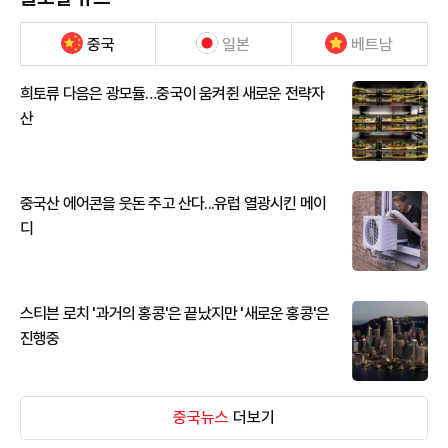
중국
일본
베트남
희토류 다음은 광모듈…중국이 움켜쥔 새로운 전략자
산
중국산 에어콘을 웃돈 주고 산다...유럽 열광시킨 메이
디
스티븐 로치 '과거의 홍콩'은 끝났지만 '새로운 홍콩'은
진행중
중국뉴스
더보기