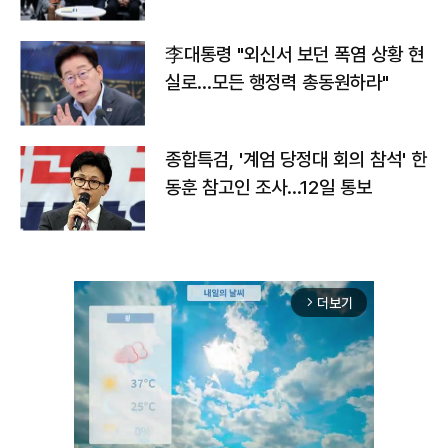
맞불
李대통령 "외신서 보던 폭염 상황 현
실로…모든 행정력 총동원하라"
종합특검, '계엄 당정대 회의 참석' 한
동훈 참고인 조사...12일 통보
더보기
arrow_forward_ios