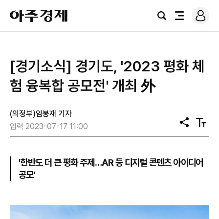
로
아
그
검
전
주
인
색
체
경
메
제
뉴
[경기소식] 경기도, '2023 평화 체
험 융복합 공모전' 개최 外
(의정부)임봉재 기자
공
텍
입력 2023-07-17 11:00
유
스
트
크
기
'한반도 더 큰 평화 주제…AR 등 디지털 콘텐츠 아이디어
공모'