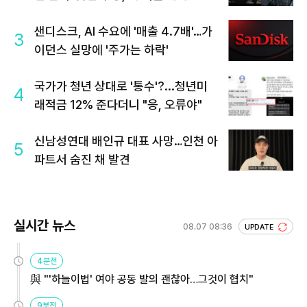
샌디스크, AI 수요에 '매출 4.7배'…가
3
이던스 실망에 '주가는 하락'
국가가 청년 상대로 '통수'?...청년미
4
래적금 12% 준다더니 "응, 오류야"
신남성연대 배인규 대표 사망…인천 아
5
파트서 숨진 채 발견
실시간 뉴스
08.07 08:36
UPDATE
4분전
與 "'하늘이법' 여야 공동 발의 괜찮아…그것이 협치"
9분전