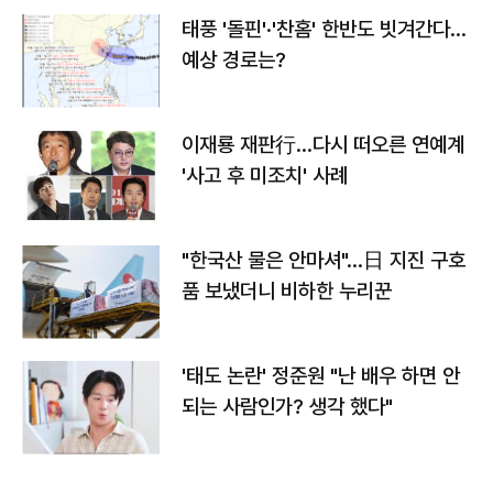
태풍 '돌핀'·'찬홈' 한반도 빗겨간다…
예상 경로는?
이재룡 재판行…다시 떠오른 연예계
'사고 후 미조치' 사례
"한국산 물은 안마셔"…日 지진 구호
품 보냈더니 비하한 누리꾼
'태도 논란' 정준원 "난 배우 하면 안
되는 사람인가? 생각 했다"