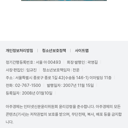
Unmute
개인정보처리방침
청소년보호정책
사이트맵
정기간행등록번호 : 서울 아 00493
회장·발행인 : 곽영길
사장·편집인 : 임규진
청소년보호책임자 : 전운
주소 : 서울특별시 종로구 종로 1길 42(수송동 146-1) 이마빌딩 11층
전화 : 02-767-1500
발행일자 : 2007년 11월 15일
등록일자 : 2008년 01월10일
아주경제는 인터넷신문윤리위원회 윤리강령을 준수합니다. 아주경제의 모든
콘텐츠(기사)는 저작권법의 보호를 받으며, 무단전재, 복사, 배포 등을 금지합
니다.