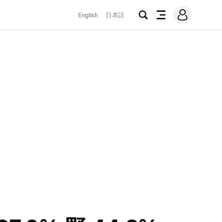
로
English
日本語
그
검
전
인
색
체
메
뉴