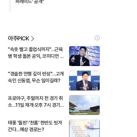
퍼레이드' 공개"
아주PICK
"속옷 빨고 졸업식까지"…근육
병 학생 돌본 공익, 코미디언 김
규원이었다
"경솔한 언행 깊이 반성"…고개
숙인 신동엽, 무슨 일이길래?
프로야구, 주말까지 전 경기 취
소…11일 재개·오후 7시 경기
시작
태풍 '돌핀'·'찬홈' 한반도 빗겨
간다…예상 경로는?