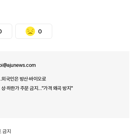
0
0
hoi@ajunews.com
들…외국인은 방산·바이오로
상·하한가 주문 금지…"가격 왜곡 방지"
포 금지