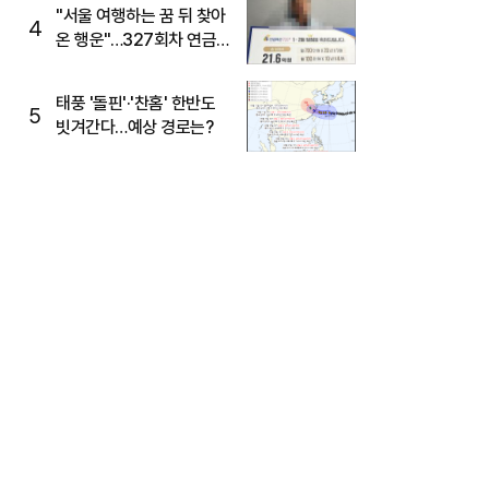
"서울 여행하는 꿈 뒤 찾아
4
온 행운"…327회차 연금
복권720+ 당첨번호조회
주목
태풍 '돌핀'·'찬홈' 한반도
5
빗겨간다…예상 경로는?