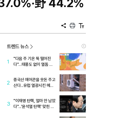
7.0%·野 44.2%
공
프
텍
유
린
스
트
트
크
기
트렌드 뉴스
"다음 주 기온 뚝 떨어진
1
다"…태풍도 없이 열돔 박
살 낸 '이것'
중국산 에어콘을 웃돈 주고
2
산다...유럽 열광시킨 메이
디
"이재명 탄핵, 얼마 안 남았
3
다"...'윤석열 탄핵' 맞힌 무
당, '성지글' 등장