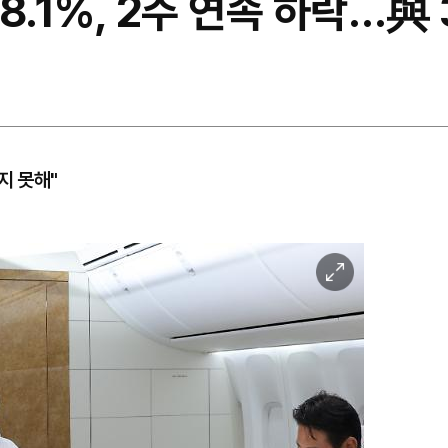
.1%, 2주 연속 하락…與 3
지 못해"
이
미
지
확
대