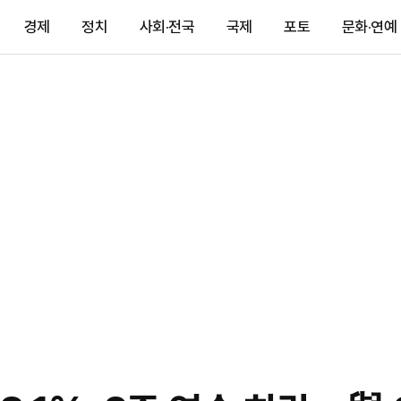
경제
정치
사회·전국
국제
포토
문화·연예