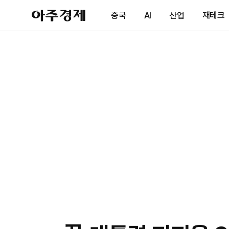
아
중국
AI
산업
재테크
주
경
제