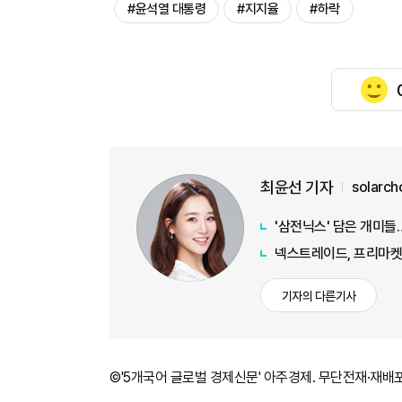
#윤석열 대통령
#지지율
#하락
최윤선 기자
solarc
'삼전닉스' 담은 개미
넥스트레이드, 프리마켓 
기자의 다른기사
©'5개국어 글로벌 경제신문' 아주경제. 무단전재·재배