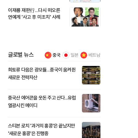
이재룡 재판行…다시 떠오른
연예계 '사고 후 미조치' 사례
글로벌 뉴스
중국
일본
베트남
희토류 다음은 광모듈…중국이 움켜쥔
새로운 전략자산
중국산 에어콘을 웃돈 주고 산다...유럽
열광시킨 메이디
스티븐 로치 '과거의 홍콩'은 끝났지만
'새로운 홍콩'은 진행중