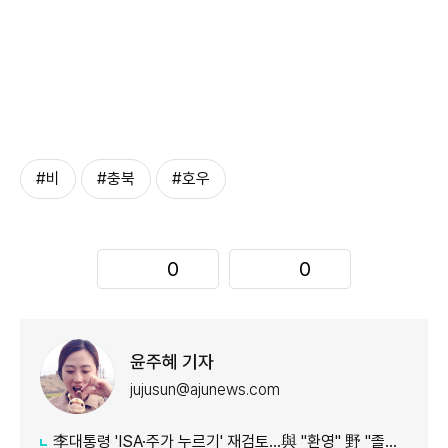
#비
#충북
#호우
0
0
윤주혜 기자
jujusun@ajunews.com
李대통령 'ISA·주가 누르기' 재검토…與 "환영" 野 "졸속 국정"