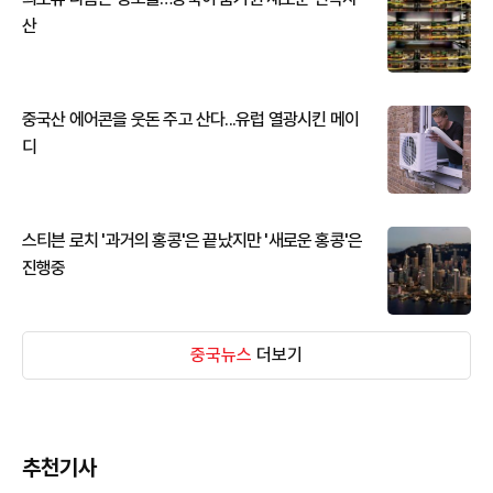
산
중국산 에어콘을 웃돈 주고 산다...유럽 열광시킨 메이
디
스티븐 로치 '과거의 홍콩'은 끝났지만 '새로운 홍콩'은
진행중
중국뉴스
더보기
추천기사