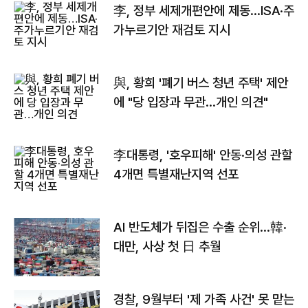
李, 정부 세제개편안에 제동…ISA·주
가누르기안 재검토 지시
與, 황희 '폐기 버스 청년 주택' 제안
에 "당 입장과 무관…개인 의견"
李대통령, '호우피해' 안동·의성 관할
4개면 특별재난지역 선포
AI 반도체가 뒤집은 수출 순위…韓·
대만, 사상 첫 日 추월
경찰, 9월부터 '제 가족 사건' 못 맡는