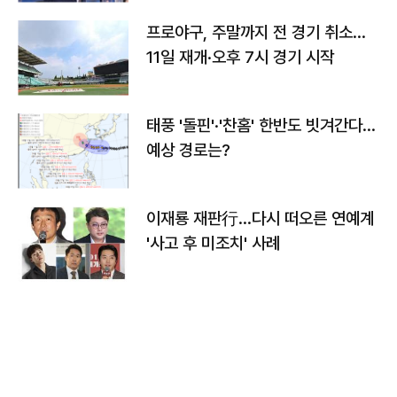
프로야구, 주말까지 전 경기 취소…
11일 재개·오후 7시 경기 시작
태풍 '돌핀'·'찬홈' 한반도 빗겨간다…
예상 경로는?
이재룡 재판行…다시 떠오른 연예계
'사고 후 미조치' 사례