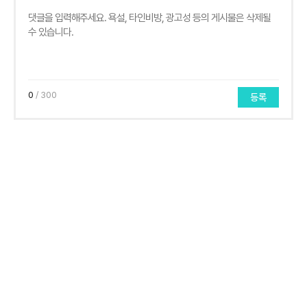
0
/ 300
등록