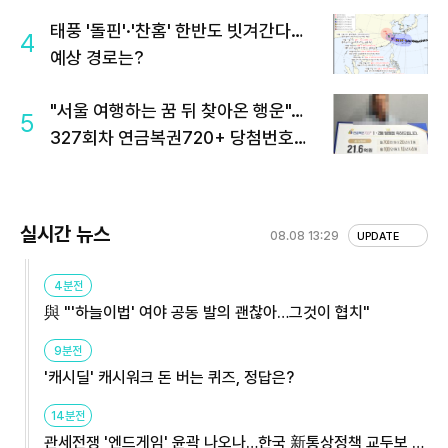
태풍 '돌핀'·'찬홈' 한반도 빗겨간다…
4
예상 경로는?
"서울 여행하는 꿈 뒤 찾아온 행운"…
5
327회차 연금복권720+ 당첨번호조
회 주목
실시간 뉴스
08.08 13:29
UPDATE
4분전
與 "'하늘이법' 여야 공동 발의 괜찮아…그것이 협치"
9분전
'캐시딜' 캐시워크 돈 버는 퀴즈, 정답은?
14분전
관세전쟁 '엔드게임' 윤곽 나오나…한국 新통상정책 교두보 활