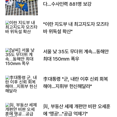
다…수사인력 881명 보강
"이란 지도부 내 최고지도자 모즈타
바 위독설 확산"
서울 낮 35도 무더위 계속…동해안
최대 150㎜ 폭우
李대통령 "군, 내란 이후 신뢰 회복
해야…지휘부 헌신해달라"
與, 부동산 세제 개편안 비판 오세훈
에 '맹공'…"공급 억제기"