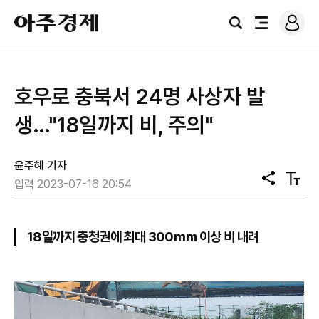
로
아
그
검
전
주
인
색
체
경
메
제
뉴
호우로 충북서 24명 사상자 발
생…"18일까지 비, 주의"
윤주혜 기자
공
텍
입력 2023-07-16 20:54
유
스
트
크
기
18일까지 충청권에 최대 300㎜ 이상 비 내려