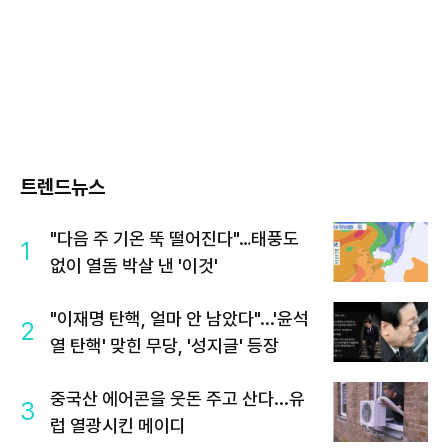
트렌드뉴스
"다음 주 기온 뚝 떨어진다"…태풍도
1
없이 열돔 박살 낸 '이것'
"이재명 탄핵, 얼마 안 남았다"...'윤석
2
열 탄핵' 맞힌 무당, '성지글' 등장
중국산 에어콘을 웃돈 주고 산다...유
3
럽 열광시킨 메이디