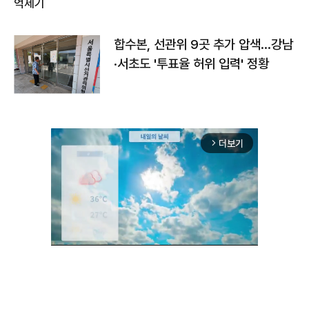
합수본, 선관위 9곳 추가 압색…강남
·서초도 '투표율 허위 입력' 정황
더보기
arrow_forward_ios
Unmute