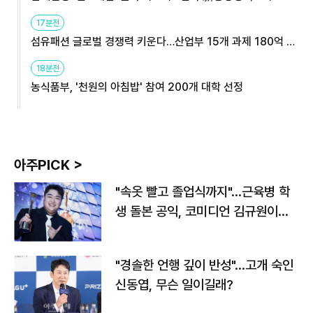
용해야
17분전
섬유패션 글로벌 경쟁력 키운다…산업부 15개 과제 180억 지
원
18분전
농식품부, '천원의 아침밥' 참여 200개 대학 선정
아주PICK >
"속옷 빨고 졸업식까지"…근육병 학
생 돌본 공익, 코미디언 김규원이었
다
"경솔한 언행 깊이 반성"…고개 숙인
신동엽, 무슨 일이길래?