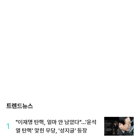
트렌드뉴스
"이재명 탄핵, 얼마 안 남았다"...'윤석
1
열 탄핵' 맞힌 무당, '성지글' 등장