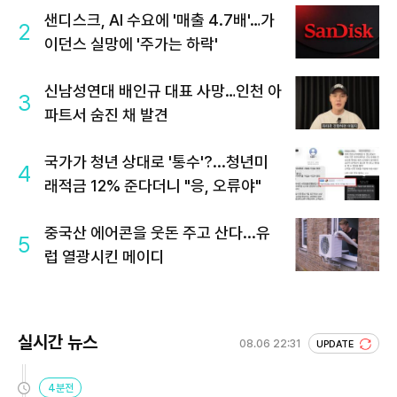
샌디스크, AI 수요에 '매출 4.7배'…가
2
이던스 실망에 '주가는 하락'
신남성연대 배인규 대표 사망…인천 아
3
파트서 숨진 채 발견
국가가 청년 상대로 '통수'?...청년미
4
래적금 12% 준다더니 "응, 오류야"
중국산 에어콘을 웃돈 주고 산다...유
5
럽 열광시킨 메이디
실시간 뉴스
08.06 22:31
UPDATE
4분전