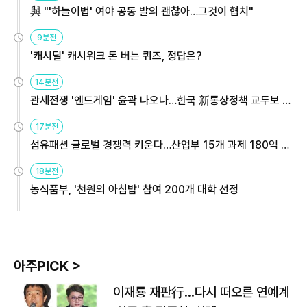
與 "'하늘이법' 여야 공동 발의 괜찮아…그것이 협치"
9분전
'캐시딜' 캐시워크 돈 버는 퀴즈, 정답은?
14분전
관세전쟁 '엔드게임' 윤곽 나오나…한국 新통상정책 교두보 활
용해야
17분전
섬유패션 글로벌 경쟁력 키운다…산업부 15개 과제 180억 지
원
18분전
농식품부, '천원의 아침밥' 참여 200개 대학 선정
아주PICK >
이재룡 재판行…다시 떠오른 연예계