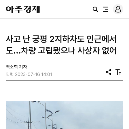
로
아
그
검
전
주
인
색
체
경
메
제
뉴
사고 난 궁평 2지하차도 인근에서
도...차량 고립됐으나 사상자 없어
백소희 기자
공
텍
입력 2023-07-16 14:01
유
스
트
크
기