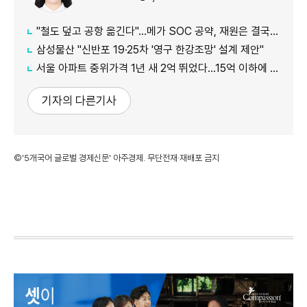
"철도 덮고 공항 옮긴다"…메가 SOC 공약, 재원은 결국 '땅'
삼성물산 "신반포 19·25차 '영구 한강조망' 설계 제안"
서울 아파트 중위가격 1년 새 2억 뛰었다…15억 이하에 실수요 몰려
기자의 다른기사
©'5개국어 글로벌 경제신문' 아주경제. 무단전재·재배포 금지