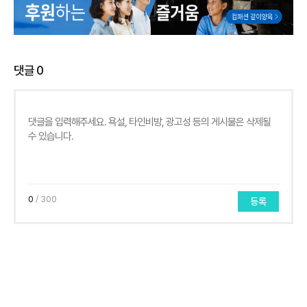
댓글
0
0
/ 300
등록