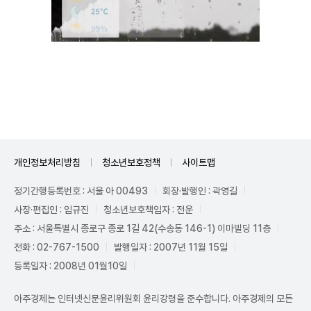
Unmute
개인정보처리방침
청소년보호정책
사이트맵
정기간행등록번호 : 서울 아 00493
회장·발행인 : 곽영길
사장·편집인 : 임규진
청소년보호책임자 : 전운
주소 : 서울특별시 종로구 종로 1길 42(수송동 146-1) 이마빌딩 11층
전화 : 02-767-1500
발행일자 : 2007년 11월 15일
등록일자 : 2008년 01월10일
아주경제는 인터넷신문윤리위원회 윤리강령을 준수합니다. 아주경제의 모든