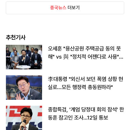
중국뉴스
더보기
추천기사
오세훈 "용산공원 주택공급 동의 못
해" vs 與 "정치적 어젠다로 사용"
맞불
李대통령 "외신서 보던 폭염 상황 현
실로…모든 행정력 총동원하라"
종합특검, '계엄 당정대 회의 참석' 한
동훈 참고인 조사...12일 통보