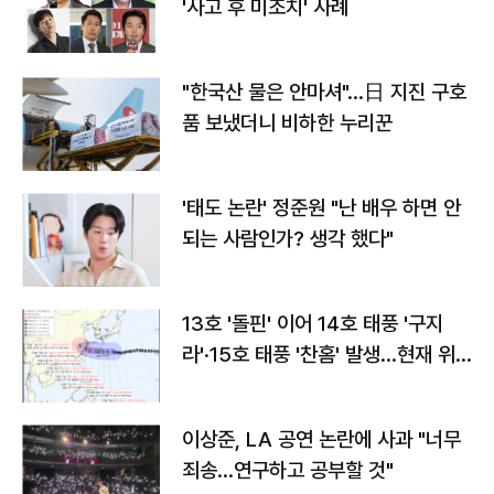
'사고 후 미조치' 사례
"한국산 물은 안마셔"…日 지진 구호
품 보냈더니 비하한 누리꾼
'태도 논란' 정준원 "난 배우 하면 안
되는 사람인가? 생각 했다"
13호 '돌핀' 이어 14호 태풍 '구지
라'·15호 태풍 '찬홈' 발생…현재 위
치와 이동경로는?
이상준, LA 공연 논란에 사과 "너무
죄송…연구하고 공부할 것"