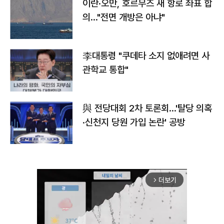
이란·오만, 호르무즈 새 항로 좌표 합
의…"전면 개방은 아냐"
李대통령 "쿠데타 소지 없애려면 사
관학교 통합"
與 전당대회 2차 토론회…'탈당 의혹
·신천지 당원 가입 논란' 공방
더보기
arrow_forward_ios