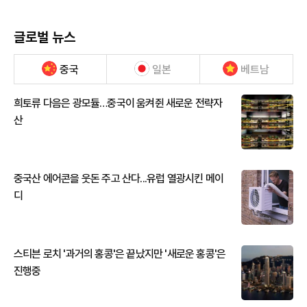
글로벌 뉴스
중국
일본
베트남
희토류 다음은 광모듈…중국이 움켜쥔 새로운 전략자
산
중국산 에어콘을 웃돈 주고 산다...유럽 열광시킨 메이
디
스티븐 로치 '과거의 홍콩'은 끝났지만 '새로운 홍콩'은
진행중