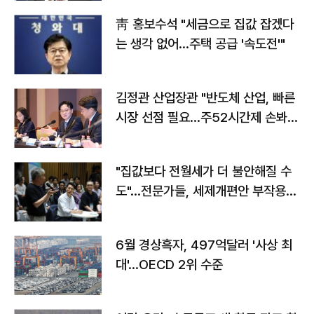
靑 홍보수석 "세금으로 집값 잡겠다
는 생각 없어…주택 공급 '속도전'"
김정관 산업장관 "반도체 산업, 빠른
시장 선점 필요…주52시간제 손봐
야"
"집값보다 전월세가 더 불안해질 수
도"…전문가들, 세제개편안 부작용
우려
6월 경상흑자, 497억달러 '사상 최
대'…OECD 2위 수준