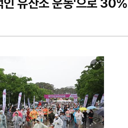
칙적인 유산소 운동'으로 30
이
미
지
확
대