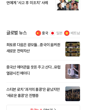
연예계 '사고 후 미조치' 사례
글로벌 뉴스
중국
일본
베트남
희토류 다음은 광모듈…중국이 움켜쥔
새로운 전략자산
중국산 에어콘을 웃돈 주고 산다...유럽
열광시킨 메이디
스티븐 로치 '과거의 홍콩'은 끝났지만
'새로운 홍콩'은 진행중