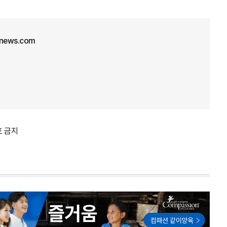
unews.com
포 금지