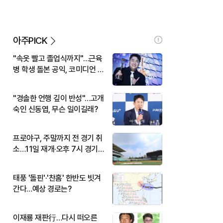
아주PICK
"속옷 빨고 졸업식까지"…근육
병 학생 돌본 공익, 코미디언 김
규원이었다
"경솔한 언행 깊이 반성"…고개
숙인 신동엽, 무슨 일이길래?
프로야구, 주말까지 전 경기 취
소…11일 재개·오후 7시 경기
시작
태풍 '돌핀'·'찬홈' 한반도 빗겨
간다…예상 경로는?
이재룡 재판行…다시 떠오른