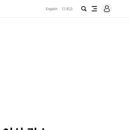
로
English
日本語
그
검
전
인
색
체
메
뉴