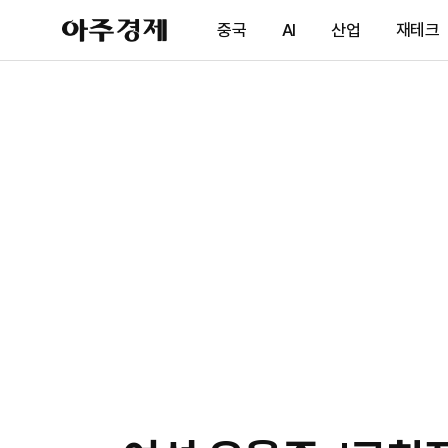
아
중국
AI
산업
재테크
주
경
제