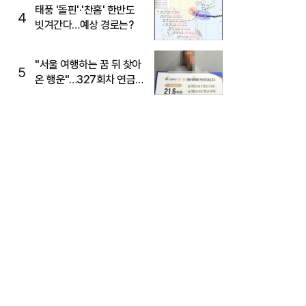
태풍 '돌핀'·'찬홈' 한반도
4
빗겨간다…예상 경로는?
"서울 여행하는 꿈 뒤 찾아
5
온 행운"…327회차 연금
복권720+ 당첨번호조회
주목