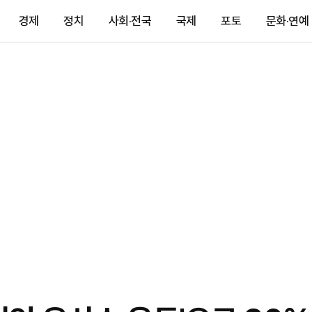
경제
정치
사회·전국
국제
포토
문화·연예