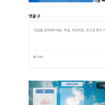
댓글
0
0
/ 300
더
arrow_forward_ios