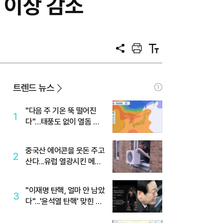
% 이상 감소
공
프
텍
유
린
스
트
트
크
기
트렌드 뉴스
"다음 주 기온 뚝 떨어진
1
다"…태풍도 없이 열돔 박
살 낸 '이것'
중국산 에어콘을 웃돈 주고
2
산다...유럽 열광시킨 메이
디
"이재명 탄핵, 얼마 안 남았
3
다"...'윤석열 탄핵' 맞힌 무
당, '성지글' 등장