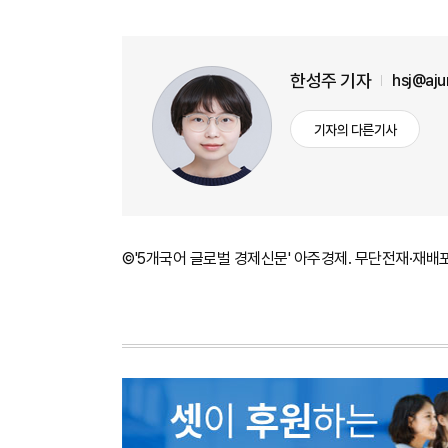
한성주 기자
hsj@aj
기자의 다른기사
©'5개국어 글로벌 경제신문' 아주경제. 무단전재·재배