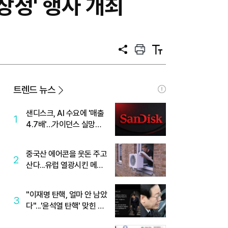
장정' 행사 개최
공
프
텍
유
린
스
트
트
크
기
트렌드 뉴스
샌디스크, AI 수요에 '매출
1
4.7배'…가이던스 실망에
'주가는 하락'
중국산 에어콘을 웃돈 주고
2
산다...유럽 열광시킨 메이
디
"이재명 탄핵, 얼마 안 남았
3
다"...'윤석열 탄핵' 맞힌 무
당, '성지글' 등장