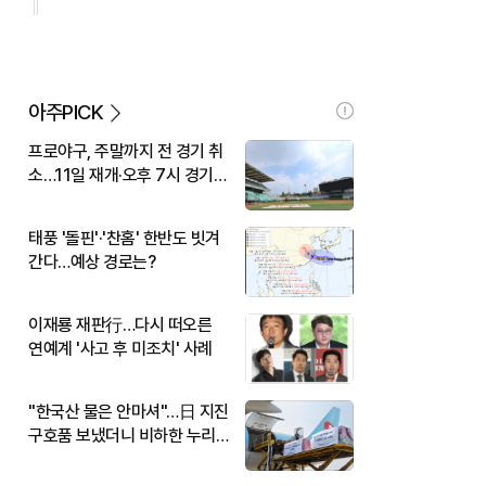
아주PICK
프로야구, 주말까지 전 경기 취
소…11일 재개·오후 7시 경기
시작
태풍 '돌핀'·'찬홈' 한반도 빗겨
간다…예상 경로는?
이재룡 재판行…다시 떠오른
연예계 '사고 후 미조치' 사례
"한국산 물은 안마셔"…日 지진
구호품 보냈더니 비하한 누리
꾼