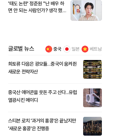
'태도 논란' 정준원 "난 배우 하
면 안 되는 사람인가? 생각 했
다"
글로벌 뉴스
중국
일본
베트남
희토류 다음은 광모듈…중국이 움켜쥔
새로운 전략자산
중국산 에어콘을 웃돈 주고 산다...유럽
열광시킨 메이디
스티븐 로치 '과거의 홍콩'은 끝났지만
'새로운 홍콩'은 진행중