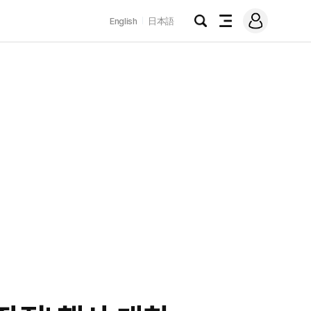
로
English
日本語
그
검
전
인
색
체
메
뉴