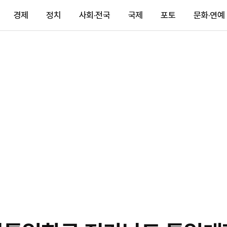
경제
정치
사회·전국
국제
포토
문화·연예