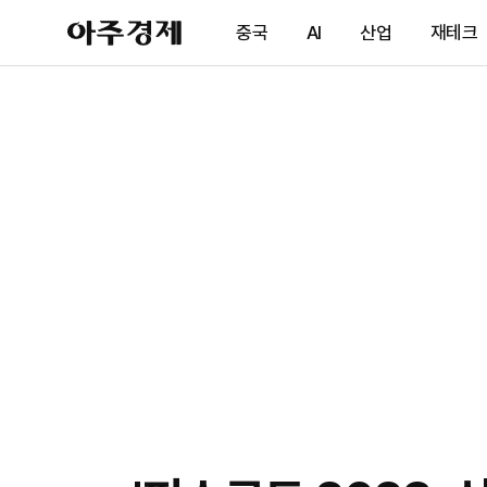
아
중국
AI
산업
재테크
주
경
제