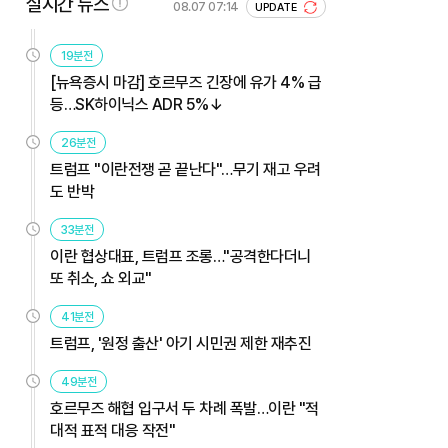
실시간 뉴스
08.07 07:14
UPDATE
19분전
[뉴욕증시 마감] 호르무즈 긴장에 유가 4% 급
등…SK하이닉스 ADR 5%↓
26분전
트럼프 "이란전쟁 곧 끝난다"…무기 재고 우려
도 반박
33분전
이란 협상대표, 트럼프 조롱…"공격한다더니
또 취소, 쇼 외교"
41분전
트럼프, '원정 출산' 아기 시민권 제한 재추진
49분전
호르무즈 해협 입구서 두 차례 폭발…이란 "적
대적 표적 대응 작전"