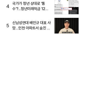
국가가 청년 상대로 '통
4
수'?...청년미래적금 12%
준다더니 "응, 오류야"
신남성연대 배인규 대표 사
5
망…인천 아파트서 숨진 채
발견