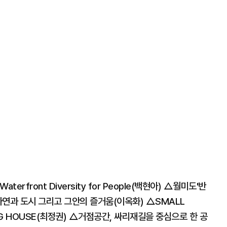
rfront Diversity for People(백현아) △월미도'반
 자연과 도시 그리고 그안의 즐거움(이옥화) △SMALL
ING HOUSE(최정권) △거점공간, 싸리재길을 중심으로 한 공