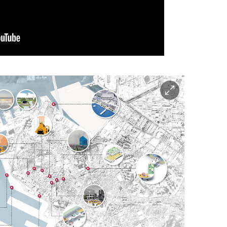
이
미
지
확
대