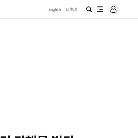
로
English
日本語
그
검
전
인
색
체
메
뉴