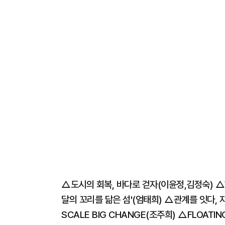
△도시의 회복, 바다로 걷자(이윤정,김정숙) △Wate
달의 꼬리를 닮은 섬'(엄태희) △관계를 잇다,
SCALE BIG CHANGE(조주희) △FLOAT