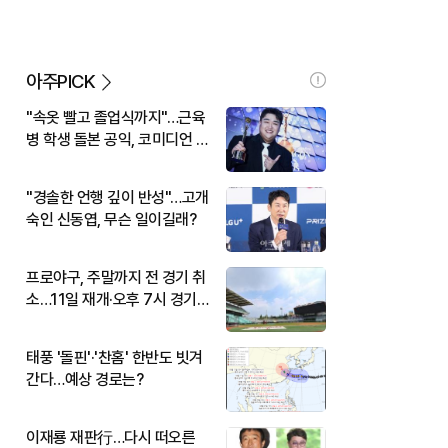
아주PICK
"속옷 빨고 졸업식까지"…근육
병 학생 돌본 공익, 코미디언 김
규원이었다
"경솔한 언행 깊이 반성"…고개
숙인 신동엽, 무슨 일이길래?
프로야구, 주말까지 전 경기 취
소…11일 재개·오후 7시 경기
시작
태풍 '돌핀'·'찬홈' 한반도 빗겨
간다…예상 경로는?
이재룡 재판行…다시 떠오른