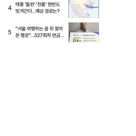
태풍 '돌핀'·'찬홈' 한반도
4
빗겨간다…예상 경로는?
"서울 여행하는 꿈 뒤 찾아
5
온 행운"…327회차 연금
복권720+ 당첨번호조회
주목