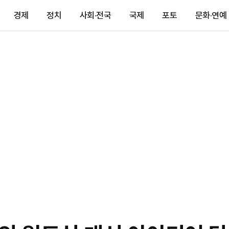
경제
정치
사회·전국
국제
포토
문화·연예