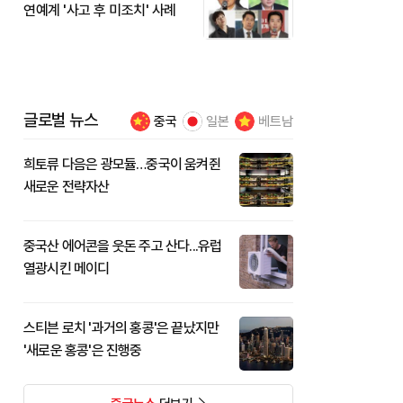
연예계 '사고 후 미조치' 사례
글로벌 뉴스
중국
일본
베트남
희토류 다음은 광모듈…중국이 움켜쥔
새로운 전략자산
중국산 에어콘을 웃돈 주고 산다...유럽
열광시킨 메이디
스티븐 로치 '과거의 홍콩'은 끝났지만
'새로운 홍콩'은 진행중