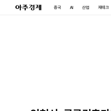
아
중국
AI
산업
재테크
주
경
제