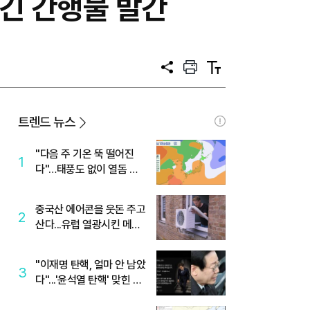
긴 간행물 발간
공
프
텍
유
린
스
트
트
크
기
트렌드 뉴스
"다음 주 기온 뚝 떨어진
1
다"…태풍도 없이 열돔 박
살 낸 '이것'
중국산 에어콘을 웃돈 주고
2
산다...유럽 열광시킨 메이
디
"이재명 탄핵, 얼마 안 남았
3
다"...'윤석열 탄핵' 맞힌 무
당, '성지글' 등장