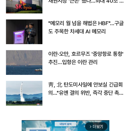
채권시장 '큰손' 됐다…최대 40조 투
자
"메모리 월 넘을 해법은 HBF"…구글
도 주목한 차세대 AI 메모리
이란·오만, 호르무즈 '중앙항로 통항'
추진…입항은 이란 관리
靑, 北 탄도미사일에 안보실 긴급회
의…"유엔 결의 위반, 즉각 중단 촉
구"
더보기
arrow_forward_ios