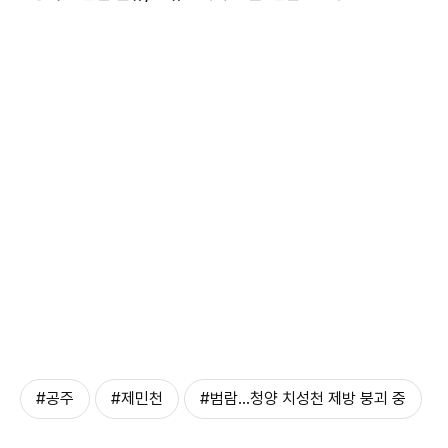
#공주
#제민천
#범람…청양 치성천 제방 붕괴 중