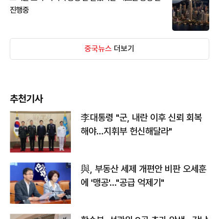
진행중
중국뉴스
더보기
추천기사
李대통령 "군, 내란 이후 신뢰 회복
해야…지휘부 헌신해달라"
與, 부동산 세제 개편안 비판 오세훈
에 '맹공'…"공급 억제기"