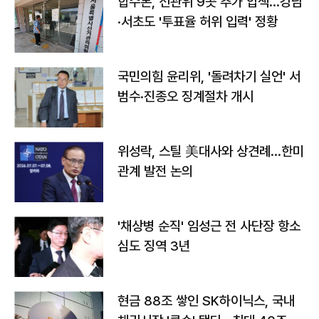
합수본, 선관위 9곳 추가 압색…강남
·서초도 '투표율 허위 입력' 정황
국민의힘 윤리위, '돌려차기 실언' 서
범수·진종오 징계절차 개시
위성락, 스틸 美대사와 상견례…한미
관계 발전 논의
'채상병 순직' 임성근 전 사단장 항소
심도 징역 3년
현금 88조 쌓인 SK하이닉스, 국내