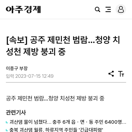
로
아
그
검
전
주
인
색
체
경
메
제
뉴
[속보] 공주 제민천 범람…청양 치
성천 제방 붕괴 중
이종구 부장
공
텍
입력 2023-07-15 12:49
유
스
트
크
기
공주 제민천 범람…청양 치성천 제방 붕괴 중
관련기사
괴산댐 물이 넘쳤다… 충주 6개 읍ㆍ면ㆍ동 주민 6400명 긴급 대피
충북 괴산댐 월류, 하류지역 주민들 '긴급대피령'