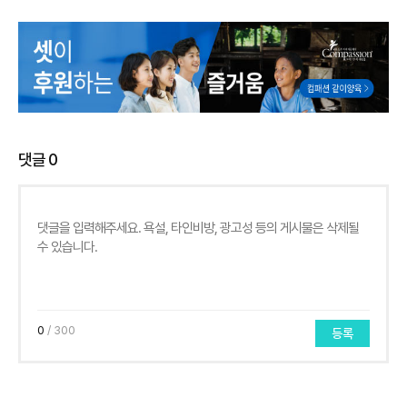
댓글
0
0
/ 300
등록