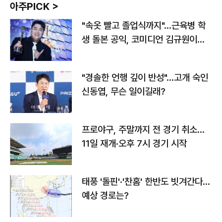
아주PICK >
"속옷 빨고 졸업식까지"…근육병 학
생 돌본 공익, 코미디언 김규원이었
다
"경솔한 언행 깊이 반성"…고개 숙인
신동엽, 무슨 일이길래?
프로야구, 주말까지 전 경기 취소…
11일 재개·오후 7시 경기 시작
태풍 '돌핀'·'찬홈' 한반도 빗겨간다…
예상 경로는?