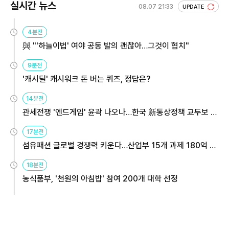
실시간 뉴스
08.07 21:33
UPDATE
4분전
與 "'하늘이법' 여야 공동 발의 괜찮아…그것이 협치"
9분전
'캐시딜' 캐시워크 돈 버는 퀴즈, 정답은?
14분전
관세전쟁 '엔드게임' 윤곽 나오나…한국 新통상정책 교두보 활
용해야
17분전
섬유패션 글로벌 경쟁력 키운다…산업부 15개 과제 180억 지
원
18분전
농식품부, '천원의 아침밥' 참여 200개 대학 선정