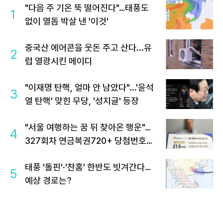
"다음 주 기온 뚝 떨어진다"…태풍도
1
없이 열돔 박살 낸 '이것'
중국산 에어콘을 웃돈 주고 산다...유
2
럽 열광시킨 메이디
"이재명 탄핵, 얼마 안 남았다"...'윤석
3
열 탄핵' 맞힌 무당, '성지글' 등장
"서울 여행하는 꿈 뒤 찾아온 행운"…
4
327회차 연금복권720+ 당첨번호조
회 주목
태풍 '돌핀'·'찬홈' 한반도 빗겨간다…
5
예상 경로는?