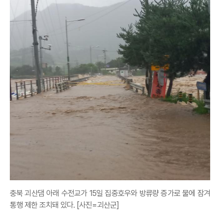
충북 괴산댐 아래 수전교가 15일 집중호우와 방류량 증가로 물에 잠겨
통행 제한 조치돼 있다. [사진=괴산군]