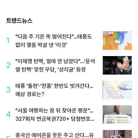
트렌드뉴스
"다음 주 기온 뚝 떨어진다"…태풍도
1
없이 열돔 박살 낸 '이것'
"이재명 탄핵, 얼마 안 남았다"...'윤석
2
열 탄핵' 맞힌 무당, '성지글' 등장
태풍 '돌핀'·'찬홈' 한반도 빗겨간다…
3
예상 경로는?
"서울 여행하는 꿈 뒤 찾아온 행운"…
4
327회차 연금복권720+ 당첨번호조
회 주목
중국산 에어콘을 웃돈 주고 산다...유