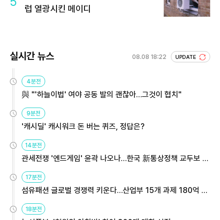
5
럽 열광시킨 메이디
실시간 뉴스
08.08 18:22
UPDATE
4분전
與 "'하늘이법' 여야 공동 발의 괜찮아…그것이 협치"
9분전
'캐시딜' 캐시워크 돈 버는 퀴즈, 정답은?
14분전
관세전쟁 '엔드게임' 윤곽 나오나…한국 新통상정책 교두보 활
용해야
17분전
섬유패션 글로벌 경쟁력 키운다…산업부 15개 과제 180억 지
원
18분전