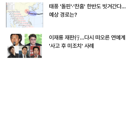
태풍 '돌핀'·'찬홈' 한반도 빗겨간다…
예상 경로는?
이재룡 재판行…다시 떠오른 연예계
'사고 후 미조치' 사례