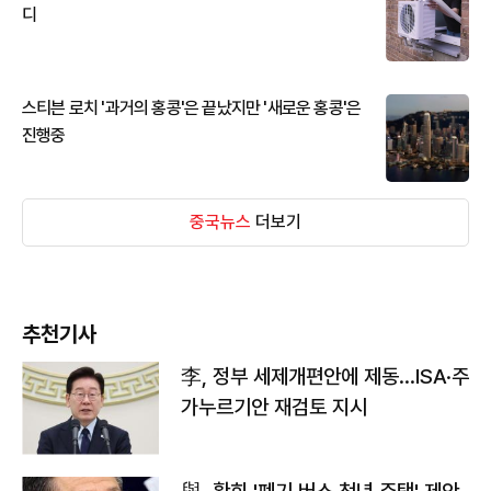
디
스티븐 로치 '과거의 홍콩'은 끝났지만 '새로운 홍콩'은
진행중
중국뉴스
더보기
추천기사
李, 정부 세제개편안에 제동…ISA·주
가누르기안 재검토 지시