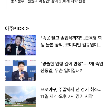
농식품부, '천원의 아침밥' 참여 200개 대학 선정
아주PICK >
"속옷 빨고 졸업식까지"…근육병 학
생 돌본 공익, 코미디언 김규원이었
다
"경솔한 언행 깊이 반성"…고개 숙인
신동엽, 무슨 일이길래?
프로야구, 주말까지 전 경기 취소…
11일 재개·오후 7시 경기 시작