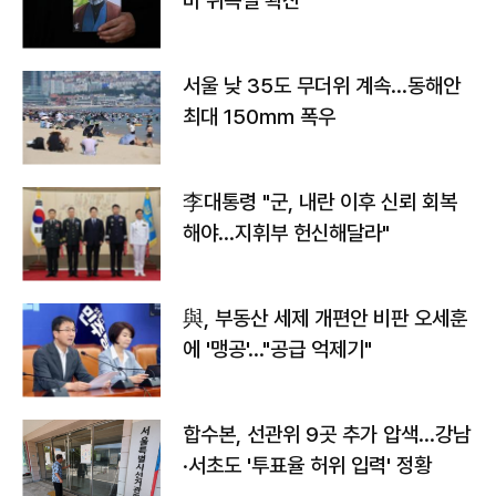
바 위독설 확산"
서울 낮 35도 무더위 계속…동해안
최대 150㎜ 폭우
李대통령 "군, 내란 이후 신뢰 회복
해야…지휘부 헌신해달라"
與, 부동산 세제 개편안 비판 오세훈
에 '맹공'…"공급 억제기"
합수본, 선관위 9곳 추가 압색…강남
·서초도 '투표율 허위 입력' 정황