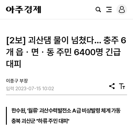
로
아
그
검
전
주
인
색
체
경
메
제
뉴
[2보] 괴산댐 물이 넘쳤다… 충주 6
개 읍ㆍ면ㆍ동 주민 6400명 긴급
대피
이종구 부장
공
텍
입력 2023-07-15 10:02
유
스
트
크
기
한수원, '월류' 괴산수력발전소 A급 비상발령 체계 가동
충북 괴산군 "하류 주민 대피"