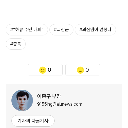
#“하류 주민 대피”
#괴산군
#괴산댐이 넘쳤다
#충북
0
0
이종구 부장
9155ing@ajunews.com
기자의 다른기사