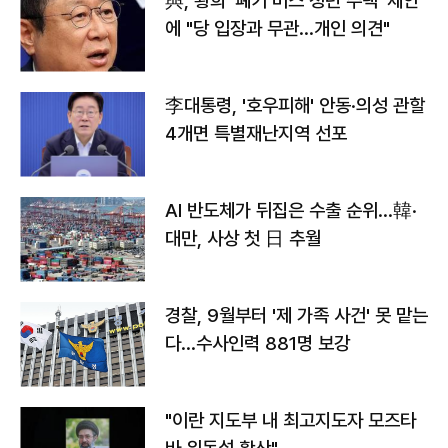
與, 황희 '폐기 버스 청년 주택' 제안
에 "당 입장과 무관…개인 의견"
李대통령, '호우피해' 안동·의성 관할
4개면 특별재난지역 선포
AI 반도체가 뒤집은 수출 순위…韓·
대만, 사상 첫 日 추월
경찰, 9월부터 '제 가족 사건' 못 맡는
다…수사인력 881명 보강
"이란 지도부 내 최고지도자 모즈타