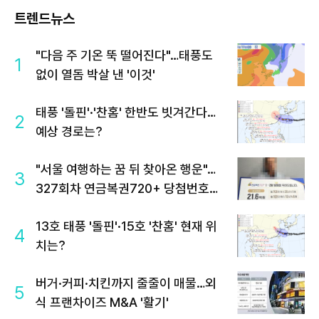
트렌드뉴스
"다음 주 기온 뚝 떨어진다"…태풍도
1
없이 열돔 박살 낸 '이것'
태풍 '돌핀'·'찬홈' 한반도 빗겨간다…
2
예상 경로는?
"서울 여행하는 꿈 뒤 찾아온 행운"…
3
327회차 연금복권720+ 당첨번호조
회 주목
13호 태풍 '돌핀'·15호 '찬홈' 현재 위
4
치는?
버거·커피·치킨까지 줄줄이 매물…외
5
식 프랜차이즈 M&A '활기'