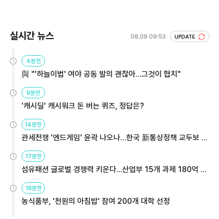
실시간 뉴스
08.09 09:53
UPDATE
4분전
與 "'하늘이법' 여야 공동 발의 괜찮아…그것이 협치"
9분전
'캐시딜' 캐시워크 돈 버는 퀴즈, 정답은?
14분전
관세전쟁 '엔드게임' 윤곽 나오나…한국 新통상정책 교두보 활
용해야
17분전
섬유패션 글로벌 경쟁력 키운다…산업부 15개 과제 180억 지
원
18분전
농식품부, '천원의 아침밥' 참여 200개 대학 선정