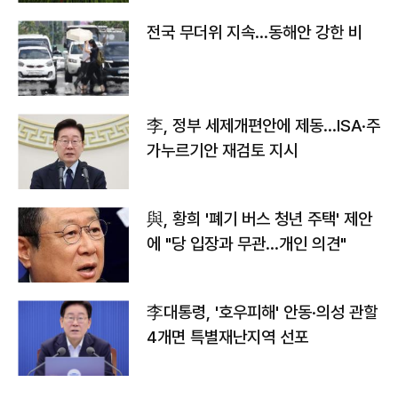
전국 무더위 지속…동해안 강한 비
李, 정부 세제개편안에 제동…ISA·주
가누르기안 재검토 지시
與, 황희 '폐기 버스 청년 주택' 제안
에 "당 입장과 무관…개인 의견"
李대통령, '호우피해' 안동·의성 관할
4개면 특별재난지역 선포