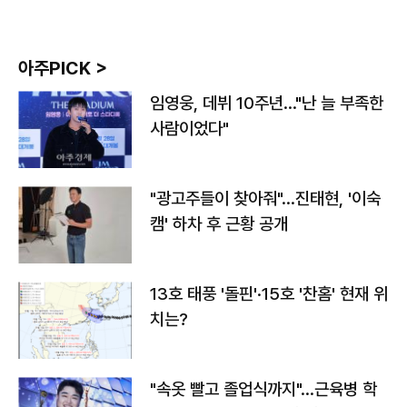
아주PICK >
임영웅, 데뷔 10주년…"난 늘 부족한
사람이었다"
"광고주들이 찾아줘"…진태현, '이숙
캠' 하차 후 근황 공개
13호 태풍 '돌핀'·15호 '찬홈' 현재 위
치는?
"속옷 빨고 졸업식까지"…근육병 학