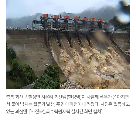
충북 괴산군 칠성면 사은리 괴산댐(칠성댐)이 사흘째 폭우가 쏟아지면
서 물이 넘치는 월류가 발생, 주민 대피령이 내려졌다. 사진은 월류하고
있는 괴산댐. [사진=한국수력원자력 실시간 화면 캡쳐]