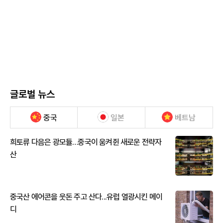
글로벌 뉴스
중국
일본
베트남
희토류 다음은 광모듈…중국이 움켜쥔 새로운 전략자
산
중국산 에어콘을 웃돈 주고 산다...유럽 열광시킨 메이
디