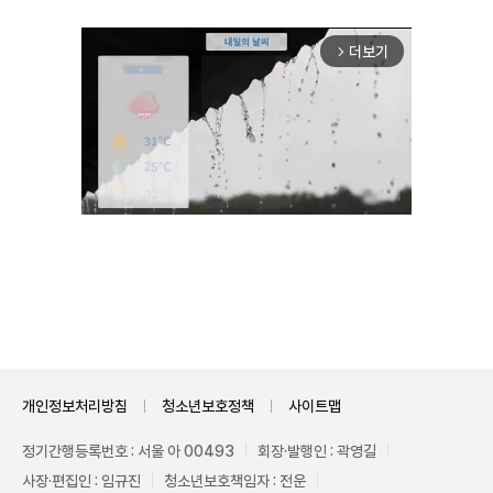
더보기
arrow_forward_ios
Unmute
개인정보처리방침
청소년보호정책
사이트맵
정기간행등록번호 : 서울 아 00493
회장·발행인 : 곽영길
사장·편집인 : 임규진
청소년보호책임자 : 전운