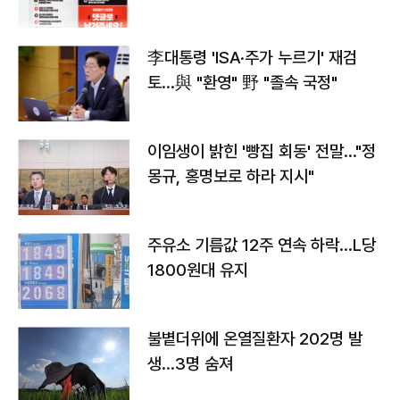
李대통령 'ISA·주가 누르기' 재검
토…與 "환영" 野 "졸속 국정"
이임생이 밝힌 '빵집 회동' 전말…"정
몽규, 홍명보로 하라 지시"
주유소 기름값 12주 연속 하락…L당
1800원대 유지
불볕더위에 온열질환자 202명 발
생…3명 숨져