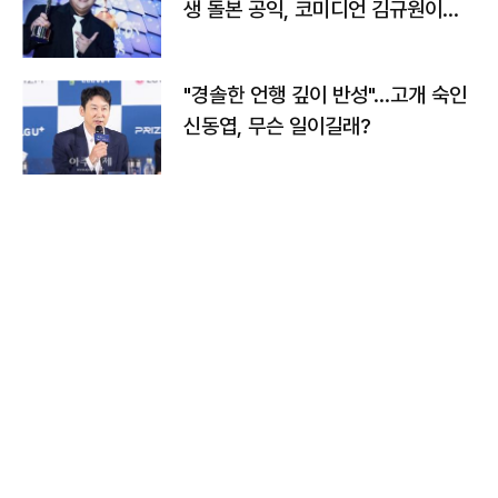
생 돌본 공익, 코미디언 김규원이었
다
"경솔한 언행 깊이 반성"…고개 숙인
신동엽, 무슨 일이길래?