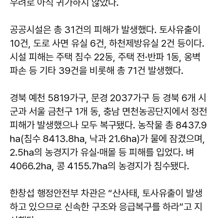
우려로 아직 귀가하지 않았다.
공공시설은 총 31건의 피해가 발생했다. 토사유출이
10건, 도로 사면 유실 6건, 하천제방유실 2건 등이다.
시설 피해는 주택 침수 22동, 주택 전·반파 1동, 옹벽
파손 등 기타 39건을 비롯해 총 71건 발생했다.
경북 예천 5819가구, 문경 2037가구 등 경북 6개 시
군과 서울 금천구 1개 동, 충남 면천농공단지에서 정전
피해가 발생했으나 모두 복구됐다. 농작물 총 8437.9
㏊(침수 8413.8㏊, 낙과 21.6㏊)가 물에 잠겼으며,
2.5㏊의 농경지가 유실·매몰 등 피해를 입었다. 벼
4066.2㏊, 콩 4155.7㏊의 농경지가 침수됐다.
한창섭 행정안전부 차관은 “산사태, 토사유출이 발생
하고 있으므로 신속한 구조와 응급복구를 하라”고 지