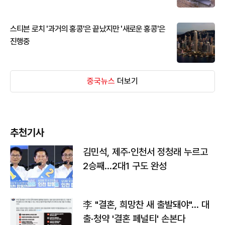
스티븐 로치 '과거의 홍콩'은 끝났지만 '새로운 홍콩'은
진행중
중국뉴스
더보기
추천기사
김민석, 제주·인천서 정청래 누르고
2승째…2대1 구도 완성
李 "결혼, 희망찬 새 출발돼야"… 대
출·청약 '결혼 페널티' 손본다