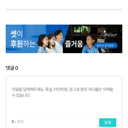
댓글
0
0
/ 300
등록