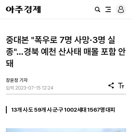
로
아
그
검
전
주
인
색
체
경
메
제
뉴
중대본 "폭우로 7명 사망·3명 실
종"…경북 예천 산사태 매몰 포함 안
돼
장윤정 기자
공
텍
입력 2023-07-15 12:24
유
스
트
크
기
13개 시·도 59개 시·군·구 1002세대 1567명 대피