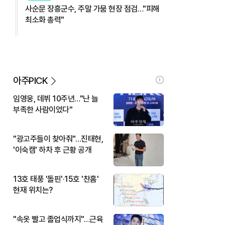
사순문 장흥군수, 주말 가뭄 현장 점검…"피해
최소화 총력"
아주PICK
임영웅, 데뷔 10주년…"난 늘
부족한 사람이었다"
"광고주들이 찾아줘"…진태현,
'이숙캠' 하차 후 근황 공개
13호 태풍 '돌핀'·15호 '찬홈'
현재 위치는?
"속옷 빨고 졸업식까지"…근육