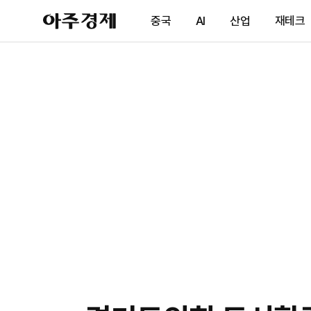
아
중국
AI
산업
재테크
주
경
제