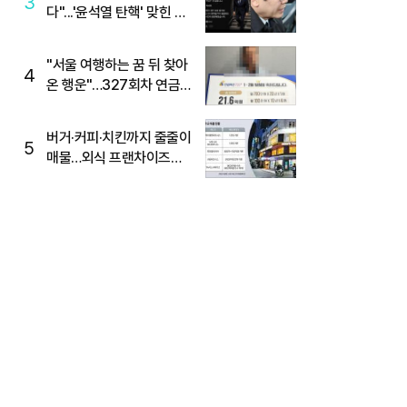
3
다"...'윤석열 탄핵' 맞힌 무
당, '성지글' 등장
"서울 여행하는 꿈 뒤 찾아
4
온 행운"…327회차 연금
복권720+ 당첨번호조회
주목
버거·커피·치킨까지 줄줄이
5
매물…외식 프랜차이즈
M&A '활기'