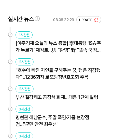
실시간 뉴스
08.08 22:29
UPDATE
1시간전
[아주경제 오늘의 뉴스 종합] 李대통령 'ISA·주
가 누르기' 재검토…與 "환영" 野 "졸속 국정"
外
2시간전
"호수에 빠진 지인들 구해주는 꿈, 행운 직감했
다"…1236회차 로또당첨번호조회 주목
2시간전
부산 철강제조 공장서 화재…대응 1단계 발령
3시간전
명현관 해남군수, 주말 폭염·가뭄 현장점
검…"군민 안전 최우선"
3시간전