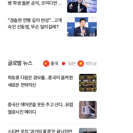
병 학생 돌본 공익, 코미디언 김
규원이었다
"경솔한 언행 깊이 반성"…고개
숙인 신동엽, 무슨 일이길래?
글로벌 뉴스
중국
일본
베트남
희토류 다음은 광모듈…중국이 움켜쥔
새로운 전략자산
중국산 에어콘을 웃돈 주고 산다...유럽
열광시킨 메이디
스티븐 로치 '과거의 홍콩'은 끝났지만