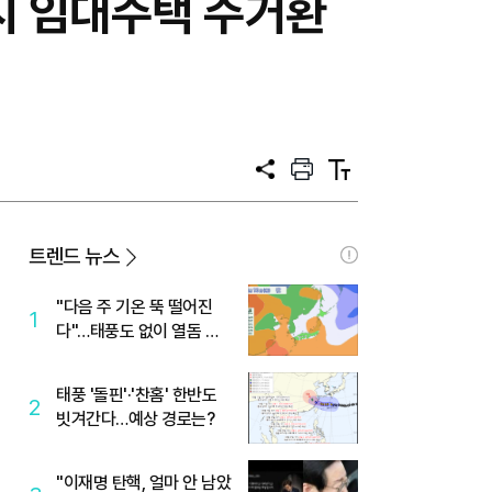
시 임대주택 주거환
공
프
텍
유
린
스
트
트
크
기
트렌드 뉴스
"다음 주 기온 뚝 떨어진
1
다"…태풍도 없이 열돔 박
살 낸 '이것'
태풍 '돌핀'·'찬홈' 한반도
2
빗겨간다…예상 경로는?
"이재명 탄핵, 얼마 안 남았