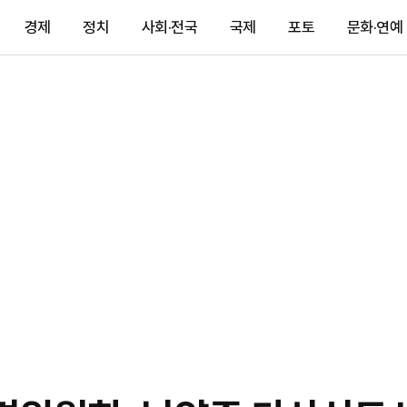
경제
정치
사회·전국
국제
포토
문화·연예