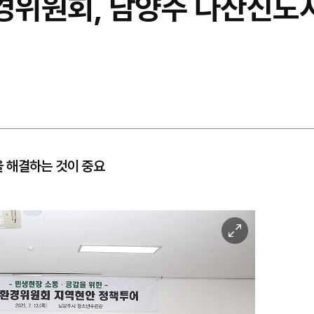
위원회, 남양주 다산신도
 해결하는 것이 중요
이
미
지
확
대