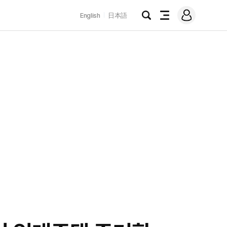
로
English
日本語
그
검
전
인
색
체
메
뉴