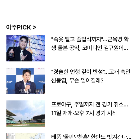
아주PICK >
"속옷 빨고 졸업식까지"…근육병 학
생 돌본 공익, 코미디언 김규원이었
다
"경솔한 언행 깊이 반성"…고개 숙인
신동엽, 무슨 일이길래?
프로야구, 주말까지 전 경기 취소…
11일 재개·오후 7시 경기 시작
태풍 '돌핀'·'찬홈' 한반도 빗겨간다…