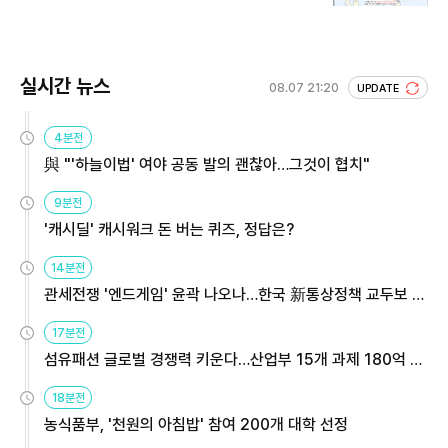
실시간 뉴스
08.07 21:20
UPDATE
4분전
與 "'하늘이법' 여야 공동 발의 괜찮아…그것이 협치"
9분전
'캐시딜' 캐시워크 돈 버는 퀴즈, 정답은?
14분전
관세전쟁 '엔드게임' 윤곽 나오나…한국 新통상정책 교두보 활
용해야
17분전
섬유패션 글로벌 경쟁력 키운다…산업부 15개 과제 180억 지
원
18분전
농식품부, '천원의 아침밥' 참여 200개 대학 선정