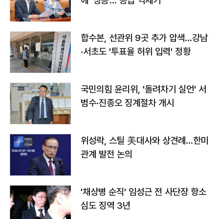
에 '맹공'…"공급 억제기"
합수본, 선관위 9곳 추가 압색…강남
·서초도 '투표율 허위 입력' 정황
국민의힘 윤리위, '돌려차기 실언' 서
범수·진종오 징계절차 개시
위성락, 스틸 美대사와 상견례…한미
관계 발전 논의
'채상병 순직' 임성근 전 사단장 항소
심도 징역 3년