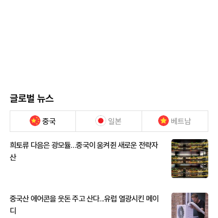
글로벌 뉴스
중국
일본
베트남
희토류 다음은 광모듈…중국이 움켜쥔 새로운 전략자
산
중국산 에어콘을 웃돈 주고 산다...유럽 열광시킨 메이
디