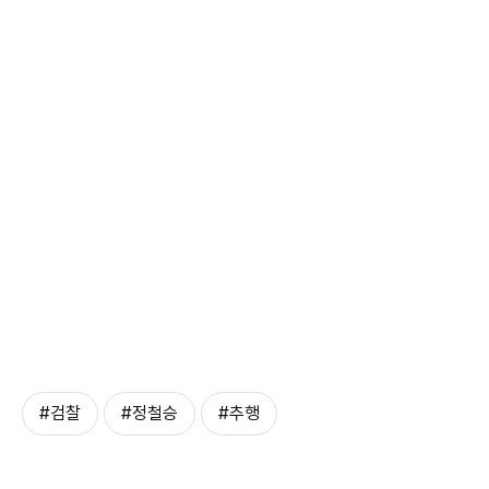
#검찰
#정철승
#추행