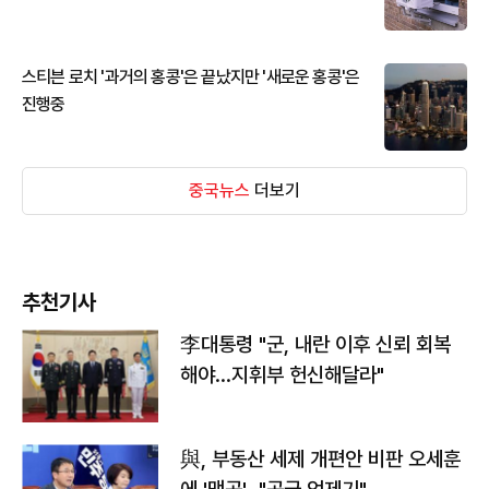
스티븐 로치 '과거의 홍콩'은 끝났지만 '새로운 홍콩'은
진행중
중국뉴스
더보기
추천기사
李대통령 "군, 내란 이후 신뢰 회복
해야…지휘부 헌신해달라"
與, 부동산 세제 개편안 비판 오세훈