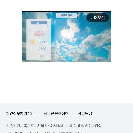
더보기
arrow_forward_ios
Unmute
개인정보처리방침
청소년보호정책
사이트맵
정기간행등록번호 : 서울 아 00493
회장·발행인 : 곽영길