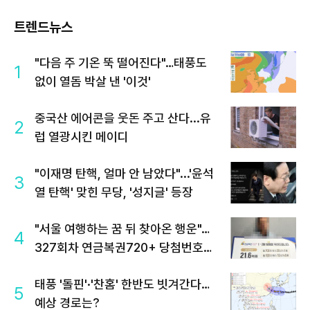
트렌드뉴스
"다음 주 기온 뚝 떨어진다"…태풍도
1
없이 열돔 박살 낸 '이것'
중국산 에어콘을 웃돈 주고 산다...유
2
럽 열광시킨 메이디
"이재명 탄핵, 얼마 안 남았다"...'윤석
3
열 탄핵' 맞힌 무당, '성지글' 등장
"서울 여행하는 꿈 뒤 찾아온 행운"…
4
327회차 연금복권720+ 당첨번호조
회 주목
태풍 '돌핀'·'찬홈' 한반도 빗겨간다…
5
예상 경로는?