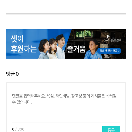
댓글
0
0
/ 300
등록