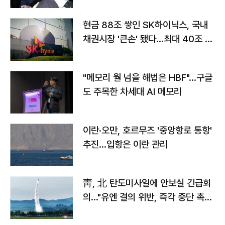
현금 88조 쌓인 SK하이닉스, 국내
채권시장 '큰손' 됐다…최대 40조 투
자
"메모리 월 넘을 해법은 HBF"…구글
도 주목한 차세대 AI 메모리
이란·오만, 호르무즈 '중앙항로 통항'
추진…입항은 이란 관리
靑, 北 탄도미사일에 안보실 긴급회
의…"유엔 결의 위반, 즉각 중단 촉
구"