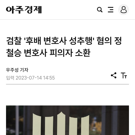
로
아
그
검
전
주
인
색
체
경
메
제
뉴
검찰 '후배 변호사 성추행' 혐의 정
철승 변호사 피의자 소환
우주성 기자
공
텍
입력 2023-07-14 14:55
유
스
트
크
기