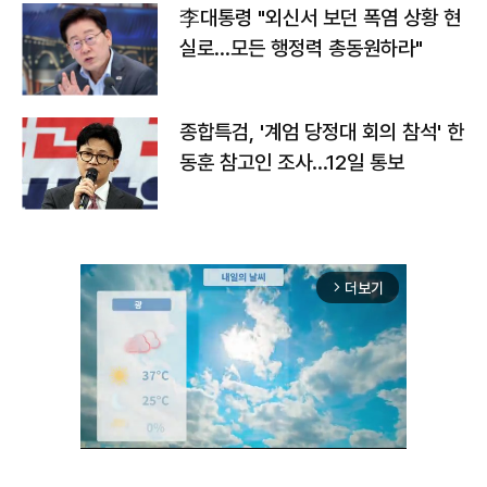
李대통령 "외신서 보던 폭염 상황 현
실로…모든 행정력 총동원하라"
종합특검, '계엄 당정대 회의 참석' 한
동훈 참고인 조사...12일 통보
더보기
arrow_forward_ios