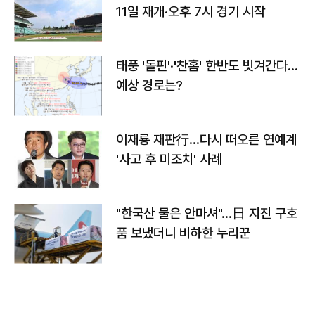
11일 재개·오후 7시 경기 시작
태풍 '돌핀'·'찬홈' 한반도 빗겨간다…
예상 경로는?
이재룡 재판行…다시 떠오른 연예계
'사고 후 미조치' 사례
"한국산 물은 안마셔"…日 지진 구호
품 보냈더니 비하한 누리꾼