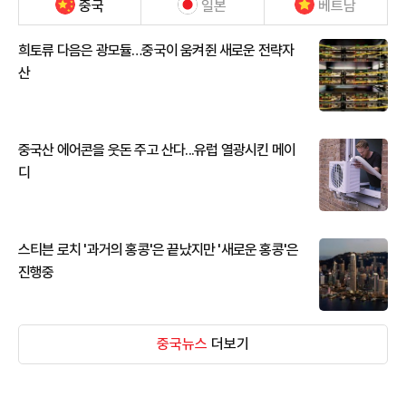
중국
일본
베트남
희토류 다음은 광모듈…중국이 움켜쥔 새로운 전략자
산
중국산 에어콘을 웃돈 주고 산다...유럽 열광시킨 메이
디
스티븐 로치 '과거의 홍콩'은 끝났지만 '새로운 홍콩'은
진행중
중국뉴스
더보기