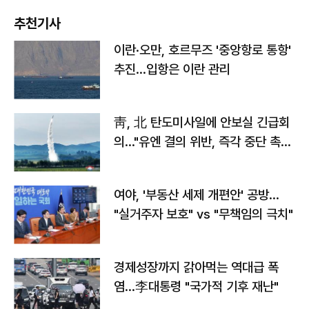
추천기사
이란·오만, 호르무즈 '중앙항로 통항'
추진…입항은 이란 관리
靑, 北 탄도미사일에 안보실 긴급회
의…"유엔 결의 위반, 즉각 중단 촉
구"
여야, '부동산 세제 개편안' 공방…
"실거주자 보호" vs "무책임의 극치"
경제성장까지 갉아먹는 역대급 폭
염…李대통령 "국가적 기후 재난"