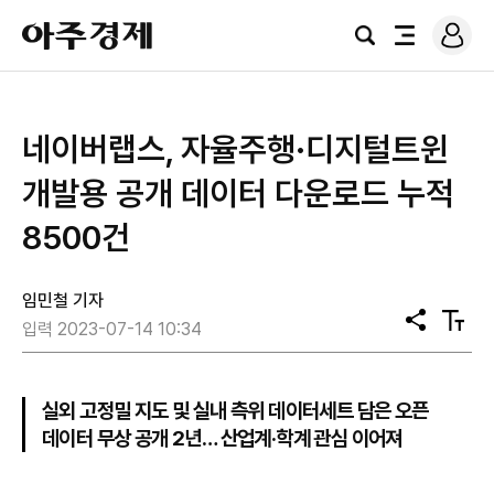
로
아
그
검
전
주
인
색
체
경
메
제
뉴
네이버랩스, 자율주행·디지털트윈
개발용 공개 데이터 다운로드 누적
8500건
임민철 기자
공
텍
입력 2023-07-14 10:34
유
스
트
크
기
실외 고정밀 지도 및 실내 측위 데이터세트 담은 오픈
데이터 무상 공개 2년… 산업계·학계 관심 이어져