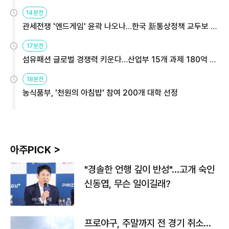
14분전
관세전쟁 '엔드게임' 윤곽 나오나…한국 新통상정책 교두보 활
용해야
17분전
섬유패션 글로벌 경쟁력 키운다…산업부 15개 과제 180억 지
원
18분전
농식품부, '천원의 아침밥' 참여 200개 대학 선정
아주PICK >
"경솔한 언행 깊이 반성"…고개 숙인
신동엽, 무슨 일이길래?
프로야구, 주말까지 전 경기 취소…