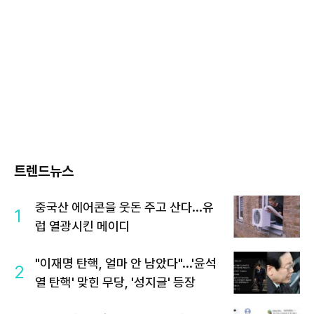
트렌드뉴스
중국산 에어콘을 웃돈 주고 산다...유
1
럽 열광시킨 메이디
"이재명 탄핵, 얼마 안 남았다"...'윤석
2
열 탄핵' 맞힌 무당, '성지글' 등장