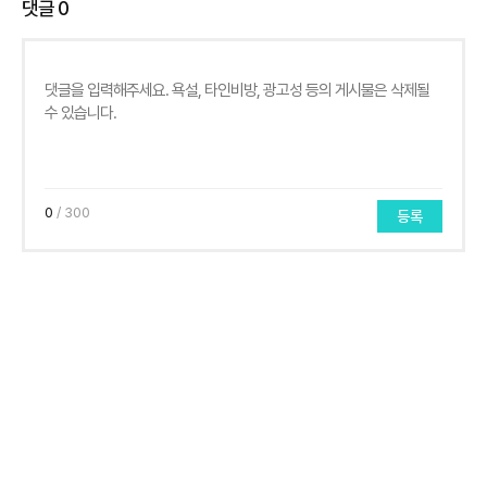
댓글
0
0
/ 300
등록