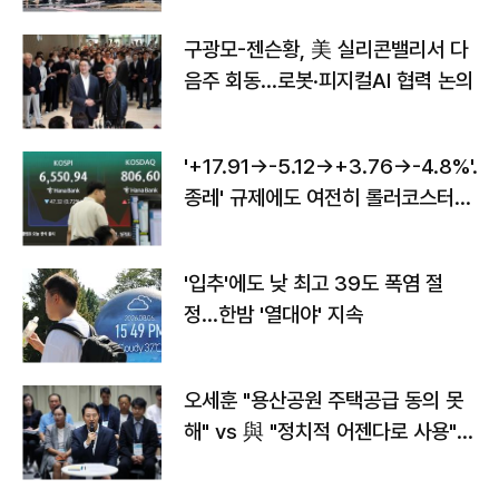
구광모-젠슨황, 美 실리콘밸리서 다
음주 회동…로봇·피지컬AI 협력 논의
'+17.91→-5.12→+3.76→-4.8%'…'
종레' 규제에도 여전히 롤러코스터
타는 코스피
'입추'에도 낮 최고 39도 폭염 절
정…한밤 '열대야' 지속
오세훈 "용산공원 주택공급 동의 못
해" vs 與 "정치적 어젠다로 사용"
맞불