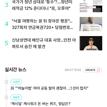
국가가 청년 상대로 '통수'?...청년미
3
래적금 12% 준다더니 "응, 오류야"
"서울 여행하는 꿈 뒤 찾아온 행운"…
4
327회차 연금복권720+ 당첨번호조
회 주목
신남성연대 배인규 대표 사망…인천 아
5
파트서 숨진 채 발견
실시간 뉴스
08.07 13:53
UPDATE
4분전
與 "'하늘이법' 여야 공동 발의 괜찮아…그것이 협치"
9분전
'캐시딜' 캐시워크 돈 버는 퀴즈, 정답은?