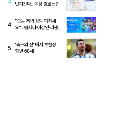
3
빗겨간다…예상 경로는?
"오늘 저녁 상암 피하세
4
요"…맨시티·이강인·리센느
뜬다, 6호선 혼잡 예상
'축구의 신' 메시 부친상…
5
향년 68세