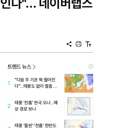
움직인다"… 네이버랩스
공
프
텍
유
린
스
트
트
크
기
트렌드 뉴스
"다음 주 기온 뚝 떨어진
1
다"…태풍도 없이 열돔 박
살 낸 '이것'
태풍 '찬홈' 한국 오나…예
2
상 경로 보니
태풍 '돌핀'·'찬홈' 한반도