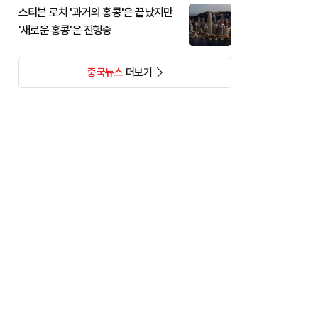
스티븐 로치 '과거의 홍콩'은 끝났지만
'새로운 홍콩'은 진행중
중국뉴스
더보기