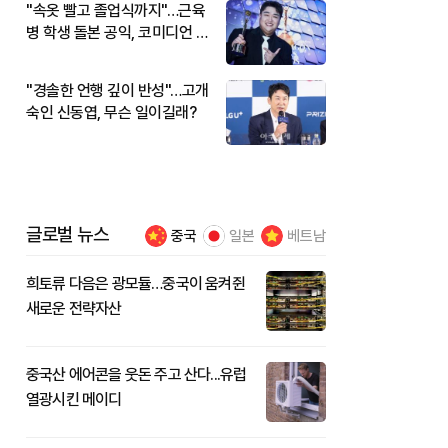
"속옷 빨고 졸업식까지"…근육
병 학생 돌본 공익, 코미디언 김
규원이었다
"경솔한 언행 깊이 반성"…고개
숙인 신동엽, 무슨 일이길래?
글로벌 뉴스
중국
일본
베트남
희토류 다음은 광모듈…중국이 움켜쥔
새로운 전략자산
중국산 에어콘을 웃돈 주고 산다...유럽
열광시킨 메이디