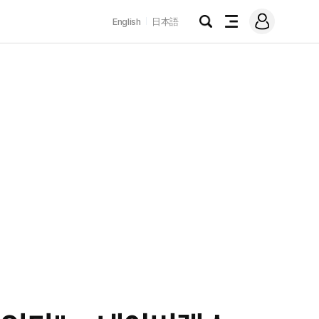
로
English
日本語
그
검
전
인
색
체
메
뉴