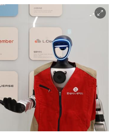
이
미
지
확
대