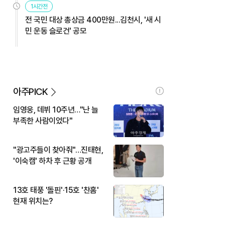
1시간전
전 국민 대상 총상금 400만원...김천시, '새 시
민 운동 슬로건' 공모
아주PICK
임영웅, 데뷔 10주년…"난 늘
부족한 사람이었다"
"광고주들이 찾아줘"…진태현,
'이숙캠' 하차 후 근황 공개
13호 태풍 '돌핀'·15호 '찬홈'
현재 위치는?