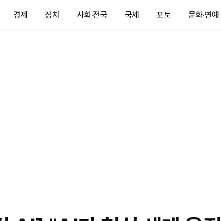
경제
정치
사회·전국
국제
포토
문화·연예