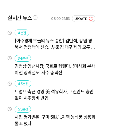
실시간 뉴스
08.09 21:53
UPDATE
4분전
[아주경제 오늘의 뉴스 종합] 김민석, 강원·경
북서 정청래에 신승…부울경·대구 제외 모두 웃
었다 外
34분전
김병삼 영천시장, 국회로 향했다…'마사회 본사
이전·광역철도' 사수 총력전
45분전
트럼프 측근 경영 美 석유회사, 그린란드 승인
없이 시추장비 반입
55분전
시민 평가받은 '구미 5味'…지역 농식품 상용화
물꼬 텄다