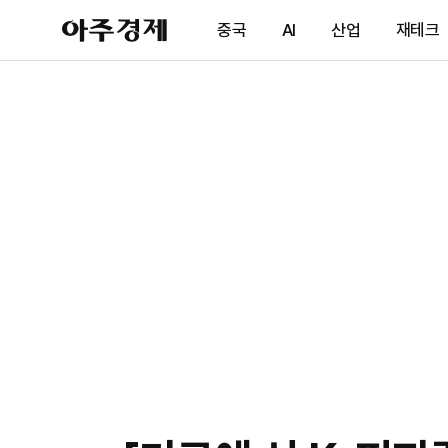
아
중국
AI
산업
재테크
주
경
제