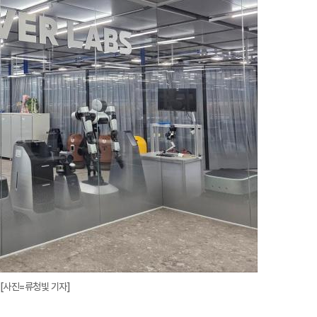
확
대
 [사진=류청빛 기자]