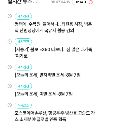
실시간 뉴스
08.07 04:16
UPDATE
4시간전
평택에 '수목원' 들어서나...최원용 시장, 박은
식 산림청장에게 국유지 활용 건의
4시간전
[시승기] 볼보 EX90 타보니…짐 많은 대가족
'여기로'
4시간전
[오늘의 운세] 별자리별 운세-8월 7일
4시간전
[오늘의 운세] 띠별 운세-8월 7일
5시간전
포스코에어솔루션, 항공우주·방산용 고순도 가
스 소재분야 글로벌 인증 획득