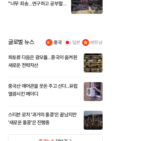
"너무 죄송…연구하고 공부할
것"
글로벌 뉴스
중국
일본
베트남
희토류 다음은 광모듈…중국이 움켜쥔
새로운 전략자산
중국산 에어콘을 웃돈 주고 산다...유럽
열광시킨 메이디
스티븐 로치 '과거의 홍콩'은 끝났지만
'새로운 홍콩'은 진행중