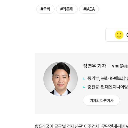
#국회
#외통위
#IAEA
정연우 기자
ynu@aj
중기부, 봉화 K-베트남
중진공-현대엔지니어링,
기자의 다른기사
©'5개국어 글로벌 경제신문' 아주경제. 무단전재·재배