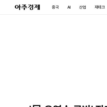
아
중국
AI
산업
재테크
주
경
제