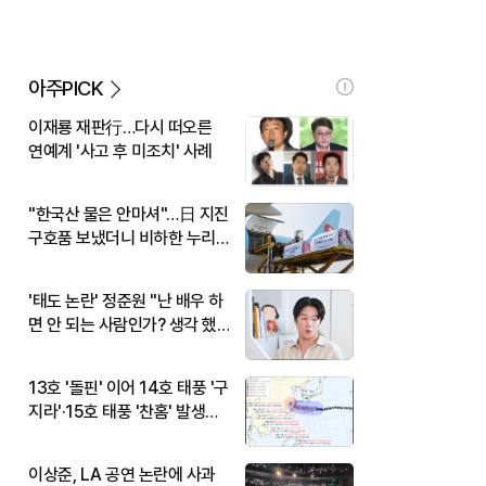
아주PICK
이재룡 재판行…다시 떠오른
연예계 '사고 후 미조치' 사례
"한국산 물은 안마셔"…日 지진
구호품 보냈더니 비하한 누리
꾼
'태도 논란' 정준원 "난 배우 하
면 안 되는 사람인가? 생각 했
다"
13호 '돌핀' 이어 14호 태풍 '구
지라'·15호 태풍 '찬홈' 발생…
현재 위치와 이동경로는?
이상준, LA 공연 논란에 사과