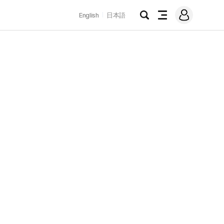
로
English
日本語
그
검
전
인
색
체
메
뉴