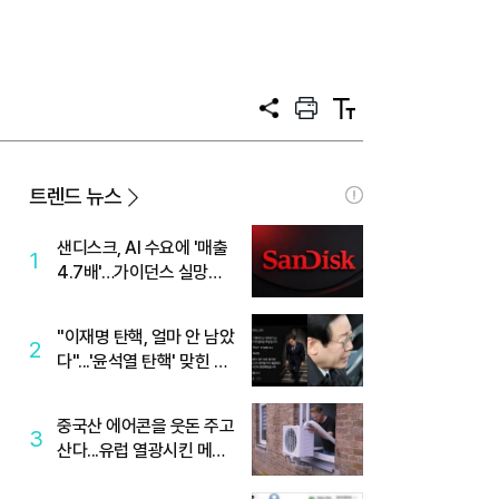
공
프
텍
유
린
스
트
트
크
기
트렌드 뉴스
샌디스크, AI 수요에 '매출
1
4.7배'…가이던스 실망에
'주가는 하락'
"이재명 탄핵, 얼마 안 남았
2
다"...'윤석열 탄핵' 맞힌 무
당, '성지글' 등장
중국산 에어콘을 웃돈 주고
3
산다...유럽 열광시킨 메이
디