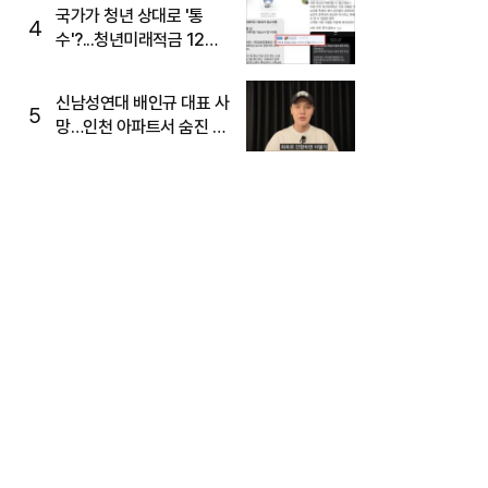
국가가 청년 상대로 '통
4
수'?...청년미래적금 12%
준다더니 "응, 오류야"
신남성연대 배인규 대표 사
5
망…인천 아파트서 숨진 채
발견