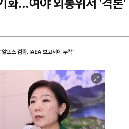
기화...여야 외통위서 '격론'
"알프스 검증, IAEA 보고서에 누락"
이
미
지
확
대