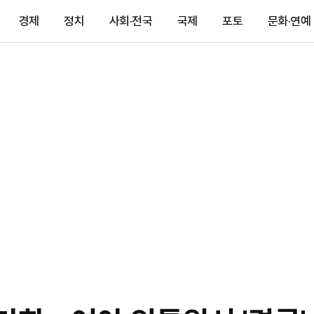
경제
정치
사회·전국
국제
포토
문화·연예