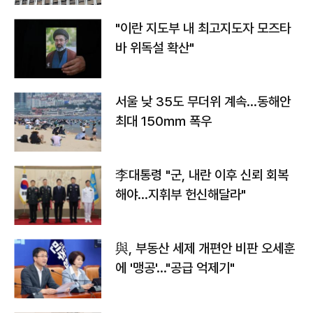
"이란 지도부 내 최고지도자 모즈타
바 위독설 확산"
서울 낮 35도 무더위 계속…동해안
최대 150㎜ 폭우
李대통령 "군, 내란 이후 신뢰 회복
해야…지휘부 헌신해달라"
與, 부동산 세제 개편안 비판 오세훈
에 '맹공'…"공급 억제기"