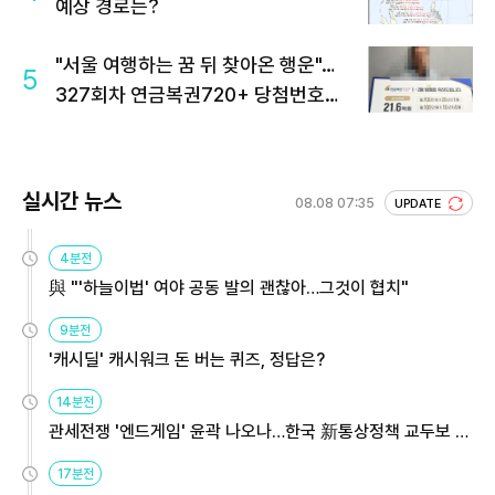
예상 경로는?
"서울 여행하는 꿈 뒤 찾아온 행운"…
5
327회차 연금복권720+ 당첨번호조
회 주목
실시간 뉴스
08.08 07:35
UPDATE
4분전
與 "'하늘이법' 여야 공동 발의 괜찮아…그것이 협치"
9분전
'캐시딜' 캐시워크 돈 버는 퀴즈, 정답은?
14분전
관세전쟁 '엔드게임' 윤곽 나오나…한국 新통상정책 교두보 활
용해야
17분전