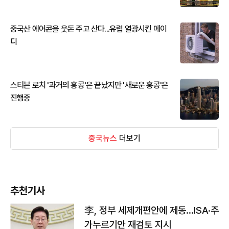
중국산 에어콘을 웃돈 주고 산다...유럽 열광시킨 메이
디
스티븐 로치 '과거의 홍콩'은 끝났지만 '새로운 홍콩'은
진행중
중국뉴스
더보기
추천기사
李, 정부 세제개편안에 제동…ISA·주
가누르기안 재검토 지시