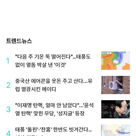
트렌드뉴스
"다음 주 기온 뚝 떨어진다"…태풍도
1
없이 열돔 박살 낸 '이것'
중국산 에어콘을 웃돈 주고 산다...유
2
럽 열광시킨 메이디
"이재명 탄핵, 얼마 안 남았다"...'윤석
3
열 탄핵' 맞힌 무당, '성지글' 등장
태풍 '돌핀'·'찬홈' 한반도 빗겨간다…
4