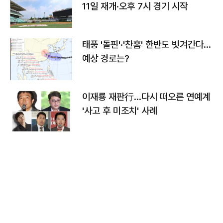
11일 재개·오후 7시 경기 시작
태풍 '돌핀'·'찬홈' 한반도 빗겨간다…
예상 경로는?
이재룡 재판行…다시 떠오른 연예계
'사고 후 미조치' 사례