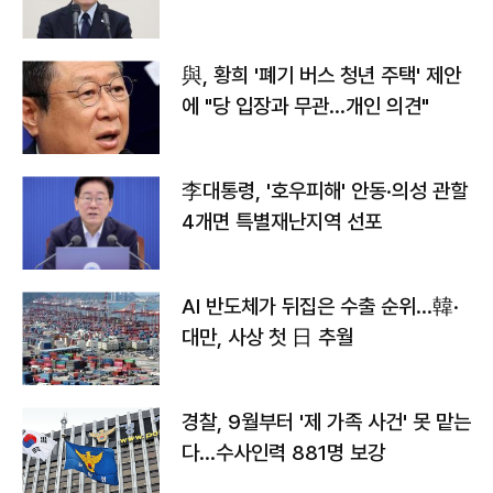
與, 황희 '폐기 버스 청년 주택' 제안
에 "당 입장과 무관…개인 의견"
李대통령, '호우피해' 안동·의성 관할
4개면 특별재난지역 선포
AI 반도체가 뒤집은 수출 순위…韓·
대만, 사상 첫 日 추월
경찰, 9월부터 '제 가족 사건' 못 맡는
다…수사인력 881명 보강