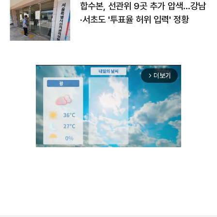
합수본, 선관위 9곳 추가 압색…강남
·서초도 '투표율 허위 입력' 정황
더보기
arrow_forward_ios
Unmute