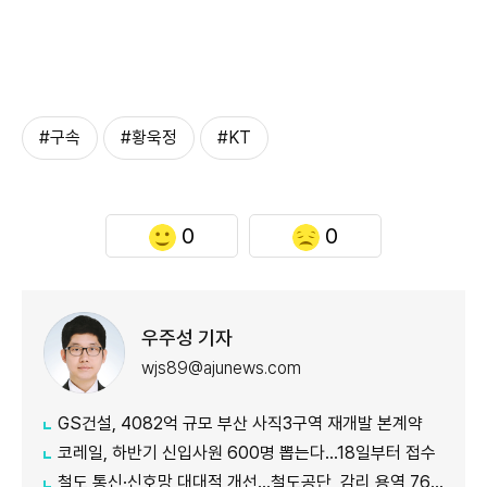
#구속
#황욱정
#KT
0
0
우주성 기자
wjs89@ajunews.com
GS건설, 4082억 규모 부산 사직3구역 재개발 본계약
코레일, 하반기 신입사원 600명 뽑는다…18일부터 접수
철도 통신·신호망 대대적 개선…철도공단, 감리 용역 761억원 발주