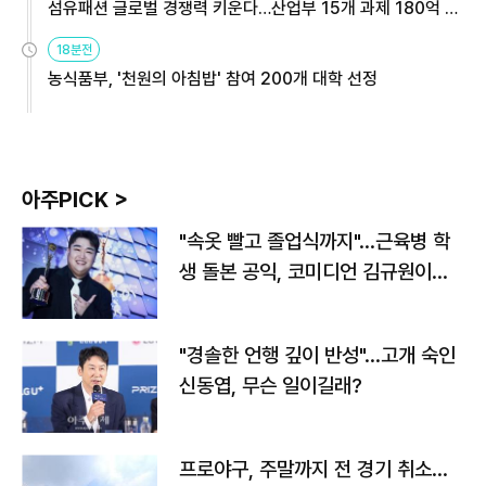
섬유패션 글로벌 경쟁력 키운다…산업부 15개 과제 180억 지
원
18분전
농식품부, '천원의 아침밥' 참여 200개 대학 선정
아주PICK >
"속옷 빨고 졸업식까지"…근육병 학
생 돌본 공익, 코미디언 김규원이었
다
"경솔한 언행 깊이 반성"…고개 숙인
신동엽, 무슨 일이길래?
프로야구, 주말까지 전 경기 취소…