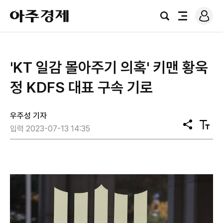
로
아
그
검
전
주
인
색
체
경
메
제
뉴
'KT 일감 몰아주기 의혹' 키맨 황욱
정 KDFS 대표 구속 기로
우주성 기자
공
텍
입력 2023-07-13 14:35
유
스
트
크
기