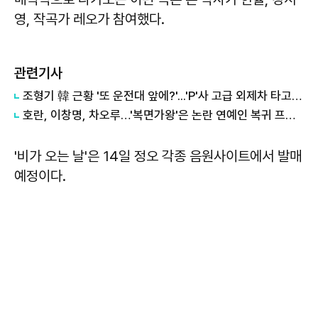
영, 작곡가 레오가 참여했다.
관련기사
조형기 韓 근황 '또 운전대 앞에?'...'P'사 고급 외제차 타고 '엄지척'
호란, 이창명, 차오루…'복면가왕'은 논란 연예인 복귀 프로그램?
'비가 오는 날'은 14일 정오 각종 음원사이트에서 발매
예정이다.