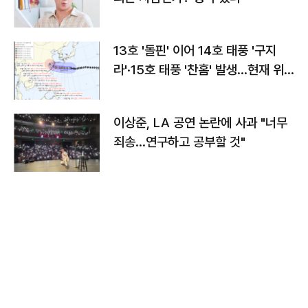
13호 '돌핀' 이어 14호 태풍 '구지
라'·15호 태풍 '찬홈' 발생…현재 위
치와 이동경로는?
이상준, LA 공연 논란에 사과 "너무
죄송…연구하고 공부할 것"