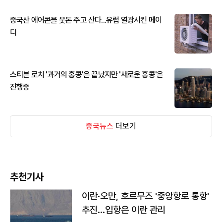
중국산 에어콘을 웃돈 주고 산다...유럽 열광시킨 메이
디
스티븐 로치 '과거의 홍콩'은 끝났지만 '새로운 홍콩'은
진행중
중국뉴스
더보기
추천기사
이란·오만, 호르무즈 '중앙항로 통항'
추진…입항은 이란 관리