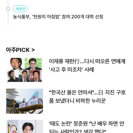
원
18분전
농식품부, '천원의 아침밥' 참여 200개 대학 선정
아주PICK >
이재룡 재판行…다시 떠오른 연예계
'사고 후 미조치' 사례
"한국산 물은 안마셔"…日 지진 구호
품 보냈더니 비하한 누리꾼
'태도 논란' 정준원 "난 배우 하면 안
되는 사람인가? 생각 했다"