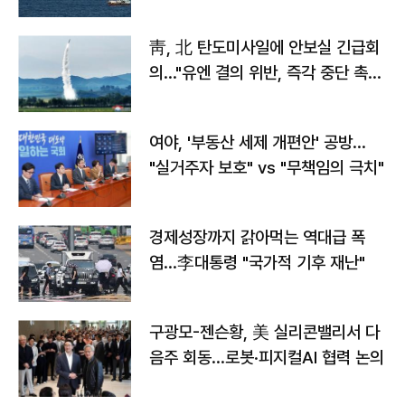
靑, 北 탄도미사일에 안보실 긴급회
의…"유엔 결의 위반, 즉각 중단 촉
구"
여야, '부동산 세제 개편안' 공방…
"실거주자 보호" vs "무책임의 극치"
경제성장까지 갉아먹는 역대급 폭
염…李대통령 "국가적 기후 재난"
구광모-젠슨황, 美 실리콘밸리서 다
음주 회동…로봇·피지컬AI 협력 논의