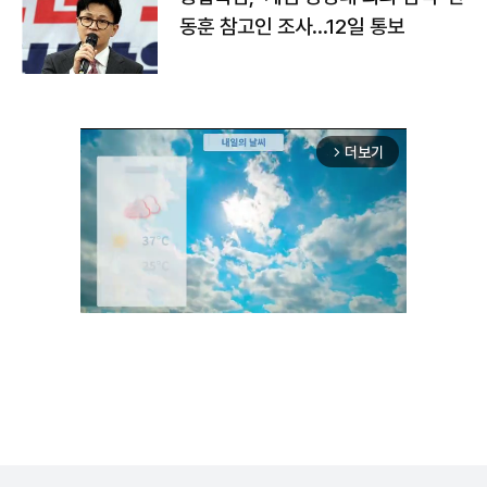
동훈 참고인 조사...12일 통보
더보기
arrow_forward_ios
Unmute