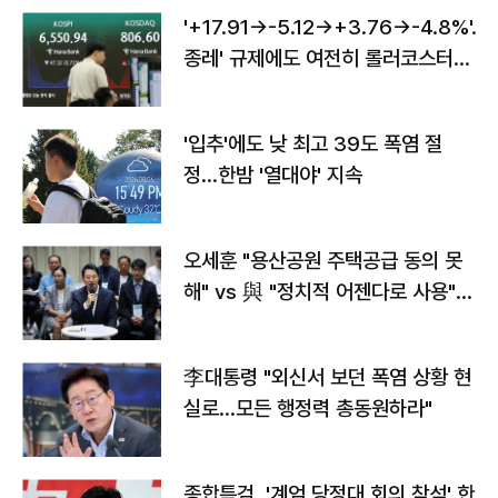
'+17.91→-5.12→+3.76→-4.8%'…'
종레' 규제에도 여전히 롤러코스터
타는 코스피
'입추'에도 낮 최고 39도 폭염 절
정…한밤 '열대야' 지속
오세훈 "용산공원 주택공급 동의 못
해" vs 與 "정치적 어젠다로 사용"
맞불
李대통령 "외신서 보던 폭염 상황 현
실로…모든 행정력 총동원하라"
종합특검, '계엄 당정대 회의 참석' 한