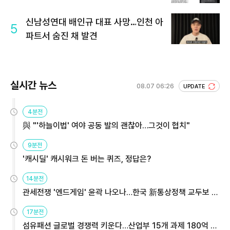
신남성연대 배인규 대표 사망…인천 아
5
파트서 숨진 채 발견
실시간 뉴스
08.07 06:26
UPDATE
4분전
與 "'하늘이법' 여야 공동 발의 괜찮아…그것이 협치"
9분전
'캐시딜' 캐시워크 돈 버는 퀴즈, 정답은?
14분전
관세전쟁 '엔드게임' 윤곽 나오나…한국 新통상정책 교두보 활
용해야
17분전
섬유패션 글로벌 경쟁력 키운다…산업부 15개 과제 180억 지