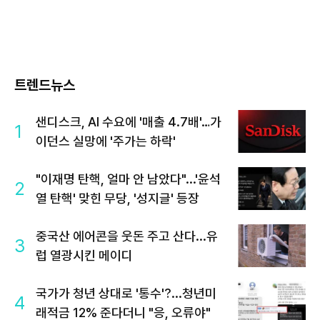
트렌드뉴스
샌디스크, AI 수요에 '매출 4.7배'…가
1
이던스 실망에 '주가는 하락'
"이재명 탄핵, 얼마 안 남았다"...'윤석
2
열 탄핵' 맞힌 무당, '성지글' 등장
중국산 에어콘을 웃돈 주고 산다...유
3
럽 열광시킨 메이디
국가가 청년 상대로 '통수'?...청년미
4
래적금 12% 준다더니 "응, 오류야"