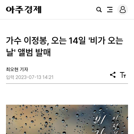
로
아
그
검
전
주
인
색
체
경
메
제
뉴
가수 이정봉, 오는 14일 '비가 오는
날' 앨범 발매
최오현 기자
공
텍
입력 2023-07-13 14:21
유
스
트
크
기