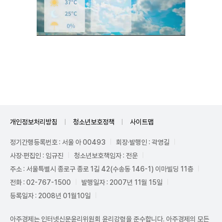
Unmute
개인정보처리방침
청소년보호정책
사이트맵
정기간행등록번호 : 서울 아 00493
회장·발행인 : 곽영길
사장·편집인 : 임규진
청소년보호책임자 : 전운
주소 : 서울특별시 종로구 종로 1길 42(수송동 146-1) 이마빌딩 11층
전화 : 02-767-1500
발행일자 : 2007년 11월 15일
등록일자 : 2008년 01월10일
아주경제는 인터넷신문윤리위원회 윤리강령을 준수합니다. 아주경제의 모든