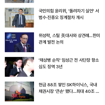
국민의힘 윤리위, '돌려차기 실언' 서
범수·진종오 징계절차 개시
위성락, 스틸 美대사와 상견례…한미
관계 발전 논의
'채상병 순직' 임성근 전 사단장 항소
심도 징역 3년
현금 88조 쌓인 SK하이닉스, 국내
채권시장 '큰손' 됐다…최대 40조 투
자