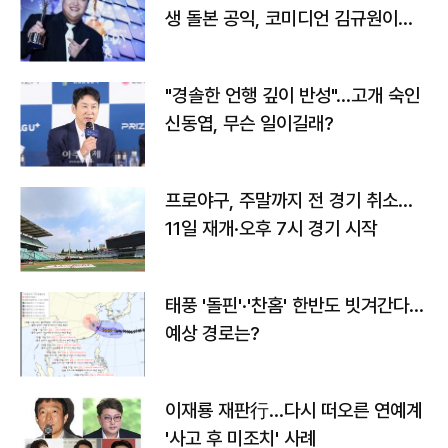
생 돌본 공익, 코미디언 김규원이었
다
"경솔한 언행 깊이 반성"…고개 숙인
신동엽, 무슨 일이길래?
프로야구, 주말까지 전 경기 취소…
11일 재개·오후 7시 경기 시작
태풍 '돌핀'·'찬홈' 한반도 빗겨간다…
예상 경로는?
이재룡 재판行…다시 떠오른 연예계
'사고 후 미조치' 사례