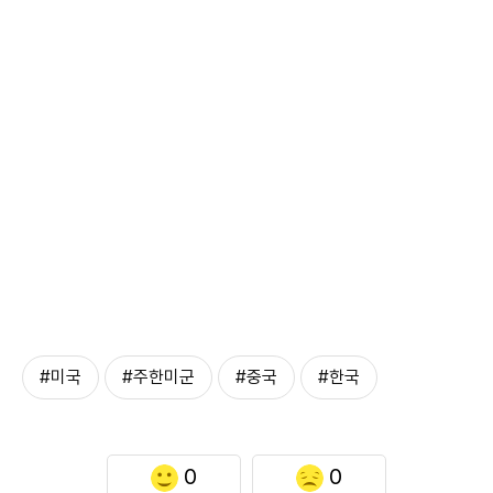
#미국
#주한미군
#중국
#한국
0
0