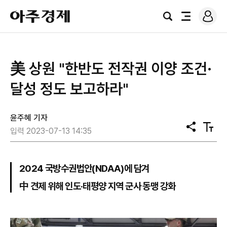
로
아
그
검
전
주
인
색
체
경
메
제
뉴
美 상원 "한반도 전작권 이양 조건·
달성 정도 보고하라"
윤주혜 기자
공
텍
입력 2023-07-13 14:35
유
스
트
크
기
2024 국방수권법안(NDAA)에 담겨
中 견제 위해 인도·태평양 지역 군사 동맹 강화