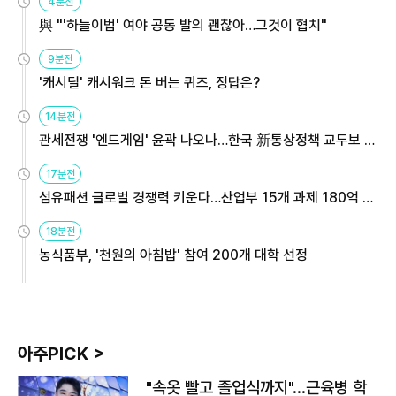
4분전
與 "'하늘이법' 여야 공동 발의 괜찮아…그것이 협치"
9분전
'캐시딜' 캐시워크 돈 버는 퀴즈, 정답은?
14분전
관세전쟁 '엔드게임' 윤곽 나오나…한국 新통상정책 교두보 활
용해야
17분전
섬유패션 글로벌 경쟁력 키운다…산업부 15개 과제 180억 지
원
18분전
농식품부, '천원의 아침밥' 참여 200개 대학 선정
아주PICK >
"속옷 빨고 졸업식까지"…근육병 학