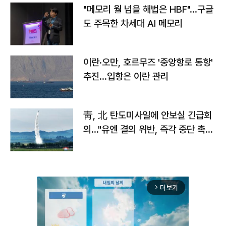
"메모리 월 넘을 해법은 HBF"…구글
도 주목한 차세대 AI 메모리
이란·오만, 호르무즈 '중앙항로 통항'
추진…입항은 이란 관리
靑, 北 탄도미사일에 안보실 긴급회
의…"유엔 결의 위반, 즉각 중단 촉
구"
더보기
arrow_forward_ios