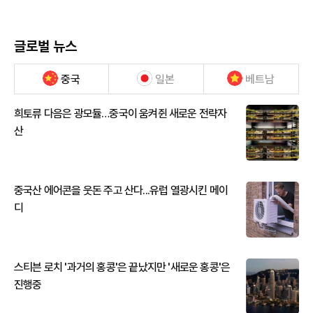
글로벌 뉴스
중국
일본
베트남
희토류 다음은 광모듈…중국이 움켜쥔 새로운 전략자
산
중국산 에어콘을 웃돈 주고 산다...유럽 열광시킨 메이
디
스티븐 로치 '과거의 홍콩'은 끝났지만 '새로운 홍콩'은
진행중