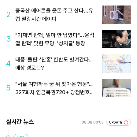
중국산 에어콘을 웃돈 주고 산다...유
2
럽 열광시킨 메이디
"이재명 탄핵, 얼마 안 남았다"...'윤석
3
열 탄핵' 맞힌 무당, '성지글' 등장
태풍 '돌핀'·'찬홈' 한반도 빗겨간다…
4
예상 경로는?
"서울 여행하는 꿈 뒤 찾아온 행운"…
5
327회차 연금복권720+ 당첨번호조
회 주목
실시간 뉴스
08.08 00:03
UPDATE