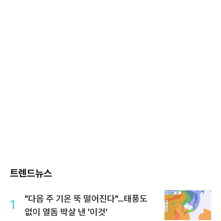
트렌드뉴스
"다음 주 기온 뚝 떨어진다"…태풍도
1
없이 열돔 박살 낸 '이것'