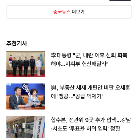
중국뉴스
더보기
추천기사
李대통령 "군, 내란 이후 신뢰 회복
해야…지휘부 헌신해달라"
與, 부동산 세제 개편안 비판 오세훈
에 '맹공'…"공급 억제기"
합수본, 선관위 9곳 추가 압색…강남
·서초도 '투표율 허위 입력' 정황