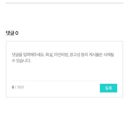
댓글
0
0
/ 300
등록