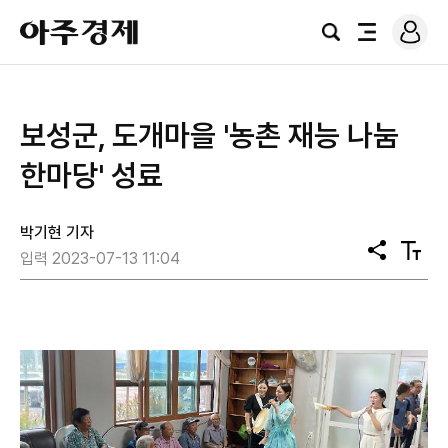
로
아
그
검
전
주
인
색
체
경
메
제
뉴
보성군, 도개마을 '농촌 재능 나눔
한마당' 성료
박기현 기자
공
텍
입력 2023-07-13 11:04
유
스
트
크
기