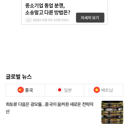
글로벌 뉴스
중국
일본
베트남
희토류 다음은 광모듈…중국이 움켜쥔 새로운 전략자
산