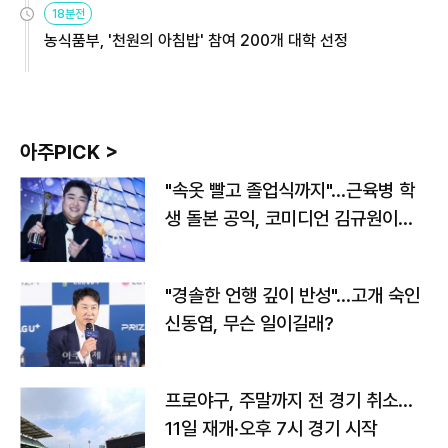
18분전
농식품부, '천원의 아침밥' 참여 200개 대학 선정
아주PICK >
"속옷 빨고 졸업식까지"…근육병 학
생 돌본 공익, 코미디언 김규원이었
다
"경솔한 언행 깊이 반성"…고개 숙인
신동엽, 무슨 일이길래?
프로야구, 주말까지 전 경기 취소…
11일 재개·오후 7시 경기 시작