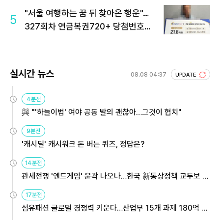
"서울 여행하는 꿈 뒤 찾아온 행운"…
5
327회차 연금복권720+ 당첨번호조
회 주목
실시간 뉴스
08.08 04:37
UPDATE
4분전
與 "'하늘이법' 여야 공동 발의 괜찮아…그것이 협치"
9분전
'캐시딜' 캐시워크 돈 버는 퀴즈, 정답은?
14분전
관세전쟁 '엔드게임' 윤곽 나오나…한국 新통상정책 교두보 활
용해야
17분전
섬유패션 글로벌 경쟁력 키운다…산업부 15개 과제 180억 지
원