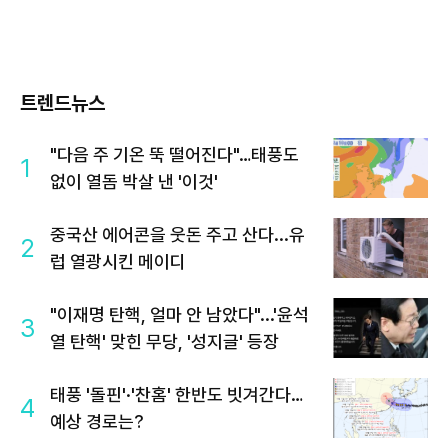
트렌드뉴스
"다음 주 기온 뚝 떨어진다"…태풍도
1
없이 열돔 박살 낸 '이것'
중국산 에어콘을 웃돈 주고 산다...유
2
럽 열광시킨 메이디
"이재명 탄핵, 얼마 안 남았다"...'윤석
3
열 탄핵' 맞힌 무당, '성지글' 등장
태풍 '돌핀'·'찬홈' 한반도 빗겨간다…
4
예상 경로는?