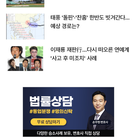
태풍 '돌핀'·'찬홈' 한반도 빗겨간다…
예상 경로는?
이재룡 재판行…다시 떠오른 연예계
'사고 후 미조치' 사례