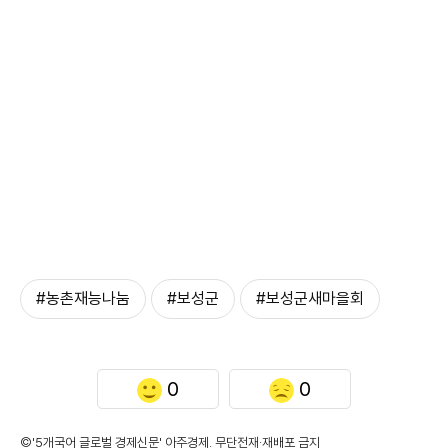
#농촌재능나눔
#보성군
#보성군새마을회
0
0
©'5개국어 글로벌 경제신문' 아주경제. 무단전재·재배포 금지