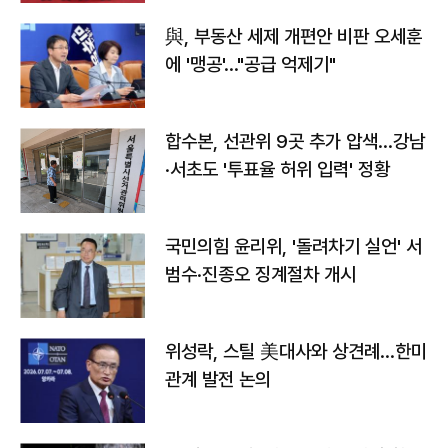
與, 부동산 세제 개편안 비판 오세훈
에 '맹공'…"공급 억제기"
합수본, 선관위 9곳 추가 압색…강남
·서초도 '투표율 허위 입력' 정황
국민의힘 윤리위, '돌려차기 실언' 서
범수·진종오 징계절차 개시
위성락, 스틸 美대사와 상견례…한미
관계 발전 논의