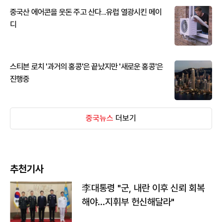
중국산 에어콘을 웃돈 주고 산다...유럽 열광시킨 메이
디
스티븐 로치 '과거의 홍콩'은 끝났지만 '새로운 홍콩'은
진행중
중국뉴스
더보기
추천기사
李대통령 "군, 내란 이후 신뢰 회복
해야…지휘부 헌신해달라"