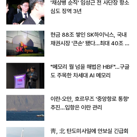
'채상병 순직' 임성근 전 사단장 항소
심도 징역 3년
현금 88조 쌓인 SK하이닉스, 국내
채권시장 '큰손' 됐다…최대 40조 투
자
"메모리 월 넘을 해법은 HBF"…구글
도 주목한 차세대 AI 메모리
이란·오만, 호르무즈 '중앙항로 통항'
추진…입항은 이란 관리
靑, 北 탄도미사일에 안보실 긴급회