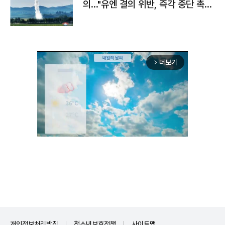
의…"유엔 결의 위반, 즉각 중단 촉
구"
더보기
arrow_forward_ios
Mute
개인정보처리방침
청소년보호정책
사이트맵