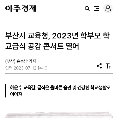
로
아
그
검
전
주
인
색
체
경
메
제
뉴
​부산시 교육청, 2023년 학부모 학
교급식 공감 콘서트 열어
(부산) 손충남 기자
공
텍
입력 2023-07-12 14:19
유
스
트
크
기
하윤수 교육감, 급식은 올바른 습관 및 건강한 학교생활로
이어져