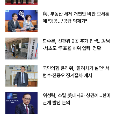
與, 부동산 세제 개편안 비판 오세훈
에 '맹공'…"공급 억제기"
합수본, 선관위 9곳 추가 압색…강남
·서초도 '투표율 허위 입력' 정황
국민의힘 윤리위, '돌려차기 실언' 서
범수·진종오 징계절차 개시
위성락, 스틸 美대사와 상견례…한미
관계 발전 논의