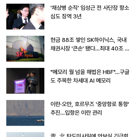
'채상병 순직' 임성근 전 사단장 항소
심도 징역 3년
현금 88조 쌓인 SK하이닉스, 국내
채권시장 '큰손' 됐다…최대 40조 투
자
"메모리 월 넘을 해법은 HBF"…구글
도 주목한 차세대 AI 메모리
이란·오만, 호르무즈 '중앙항로 통항'
추진…입항은 이란 관리
靑, 北 탄도미사일에 안보실 긴급회