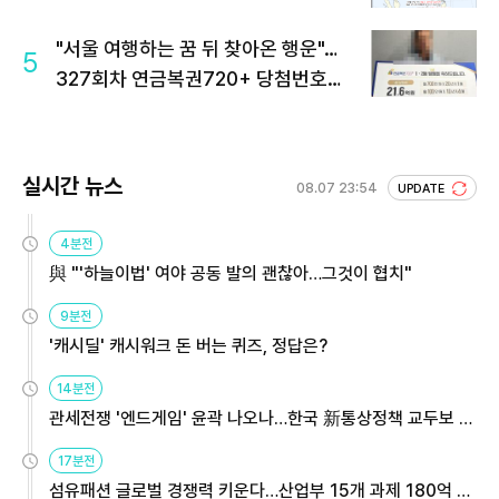
"서울 여행하는 꿈 뒤 찾아온 행운"…
5
327회차 연금복권720+ 당첨번호조
회 주목
실시간 뉴스
08.07 23:54
UPDATE
4분전
與 "'하늘이법' 여야 공동 발의 괜찮아…그것이 협치"
9분전
'캐시딜' 캐시워크 돈 버는 퀴즈, 정답은?
14분전
관세전쟁 '엔드게임' 윤곽 나오나…한국 新통상정책 교두보 활
용해야
17분전
섬유패션 글로벌 경쟁력 키운다…산업부 15개 과제 180억 지