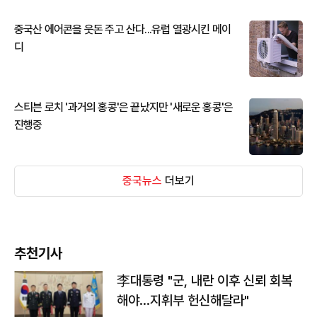
중국산 에어콘을 웃돈 주고 산다...유럽 열광시킨 메이
디
스티븐 로치 '과거의 홍콩'은 끝났지만 '새로운 홍콩'은
진행중
중국뉴스
더보기
추천기사
李대통령 "군, 내란 이후 신뢰 회복
해야…지휘부 헌신해달라"