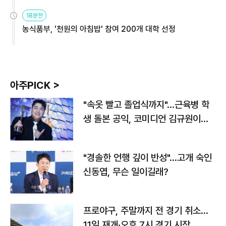
원
18분전
농식품부, '천원의 아침밥' 참여 200개 대학 선정
아주PICK >
"속옷 빨고 졸업식까지"…근육병 학
생 돌본 공익, 코미디언 김규원이었
다
"경솔한 언행 깊이 반성"…고개 숙인
신동엽, 무슨 일이길래?
프로야구, 주말까지 전 경기 취소…
11일 재개·오후 7시 경기 시작