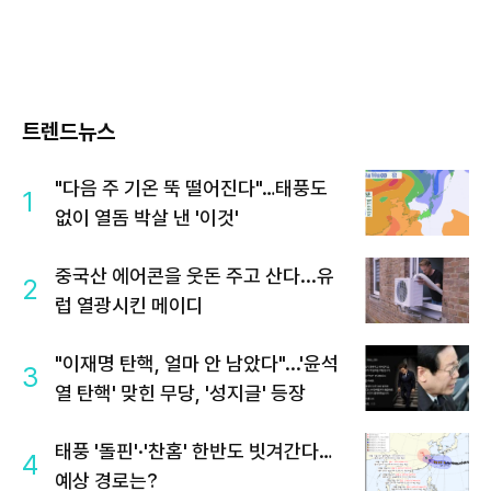
트렌드뉴스
"다음 주 기온 뚝 떨어진다"…태풍도
1
없이 열돔 박살 낸 '이것'
중국산 에어콘을 웃돈 주고 산다...유
2
럽 열광시킨 메이디
"이재명 탄핵, 얼마 안 남았다"...'윤석
3
열 탄핵' 맞힌 무당, '성지글' 등장
태풍 '돌핀'·'찬홈' 한반도 빗겨간다…
4
예상 경로는?