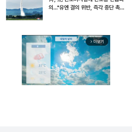
의…"유엔 결의 위반, 즉각 중단 촉
구"
더보기
arrow_forward_ios
Unmute