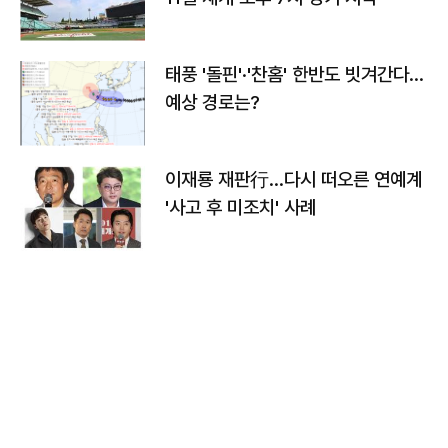
태풍 '돌핀'·'찬홈' 한반도 빗겨간다…
예상 경로는?
이재룡 재판行…다시 떠오른 연예계
'사고 후 미조치' 사례