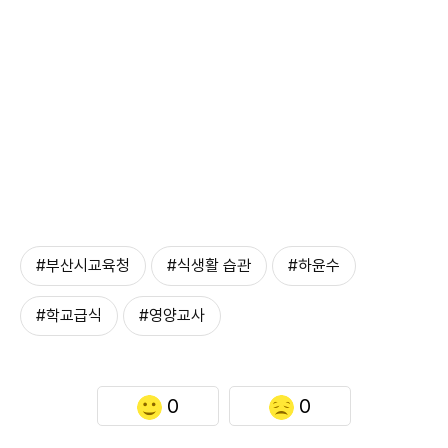
#부산시교육청
#식생활 습관
#하윤수
#학교급식
#영양교사
0
0