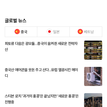
글로벌 뉴스
중국
일본
베트남
희토류 다음은 광모듈…중국이 움켜쥔 새로운 전략자
산
중국산 에어콘을 웃돈 주고 산다...유럽 열광시킨 메이
디
스티븐 로치 '과거의 홍콩'은 끝났지만 '새로운 홍콩'은
진행중