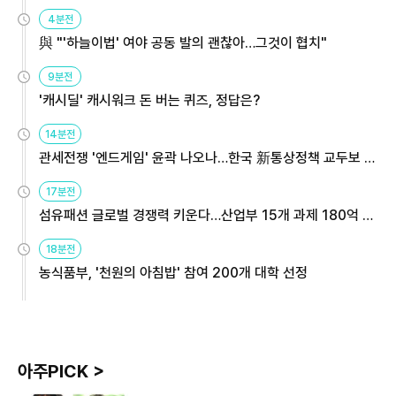
4분전
與 "'하늘이법' 여야 공동 발의 괜찮아…그것이 협치"
9분전
'캐시딜' 캐시워크 돈 버는 퀴즈, 정답은?
14분전
관세전쟁 '엔드게임' 윤곽 나오나…한국 新통상정책 교두보 활
용해야
17분전
섬유패션 글로벌 경쟁력 키운다…산업부 15개 과제 180억 지
원
18분전
농식품부, '천원의 아침밥' 참여 200개 대학 선정
아주PICK >