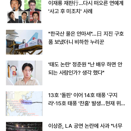
이재룡 재판行…다시 떠오른 연예계
'사고 후 미조치' 사례
"한국산 물은 안마셔"…日 지진 구호
품 보냈더니 비하한 누리꾼
'태도 논란' 정준원 "난 배우 하면 안
되는 사람인가? 생각 했다"
13호 '돌핀' 이어 14호 태풍 '구지
라'·15호 태풍 '찬홈' 발생…현재 위
치와 이동경로는?
이상준, LA 공연 논란에 사과 "너무