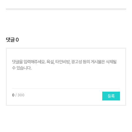
댓글
0
0
/ 300
등록