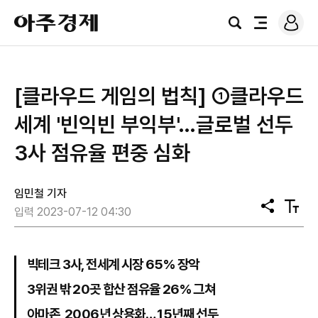
로
아
그
검
전
주
인
색
체
경
메
제
뉴
[클라우드 게임의 법칙] ①클라우드
세계 '빈익빈 부익부'…글로벌 선두
3사 점유율 편중 심화
임민철 기자
공
텍
입력 2023-07-12 04:30
유
스
트
크
기
빅테크 3사, 전세계 시장 65% 장악
3위권 밖 20곳 합산 점유율 26% 그쳐
아마존, 2006년 상용화… 15년째 선두