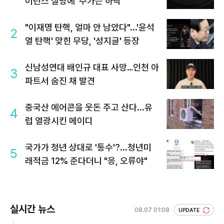
이던스 실망에 '주가는 하락'
"이재명 탄핵, 얼마 안 남았다"...'윤석
2
열 탄핵' 맞힌 무당, '성지글' 등장
신남성연대 배인규 대표 사망…인천 아
3
파트서 숨진 채 발견
중국산 에어콘을 웃돈 주고 산다...유
4
럽 열광시킨 메이디
국가가 청년 상대로 '통수'?...청년미
5
래적금 12% 준다더니 "응, 오류야"
실시간 뉴스
08.07 01:08
UPDATE