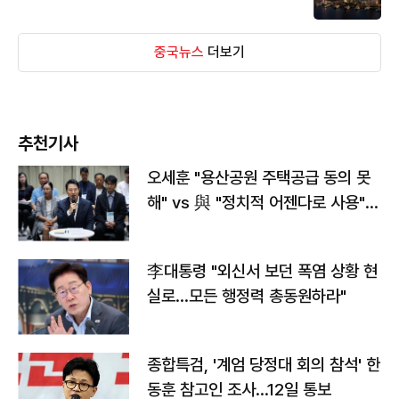
중국뉴스
더보기
추천기사
오세훈 "용산공원 주택공급 동의 못
해" vs 與 "정치적 어젠다로 사용"
맞불
李대통령 "외신서 보던 폭염 상황 현
실로…모든 행정력 총동원하라"
종합특검, '계엄 당정대 회의 참석' 한
동훈 참고인 조사...12일 통보