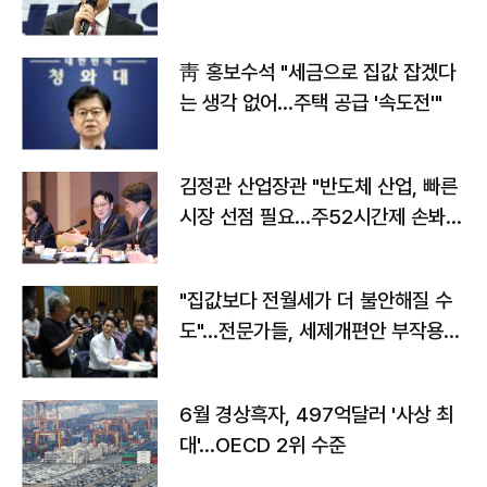
靑 홍보수석 "세금으로 집값 잡겠다
는 생각 없어…주택 공급 '속도전'"
김정관 산업장관 "반도체 산업, 빠른
시장 선점 필요…주52시간제 손봐
야"
"집값보다 전월세가 더 불안해질 수
도"…전문가들, 세제개편안 부작용
우려
6월 경상흑자, 497억달러 '사상 최
대'…OECD 2위 수준