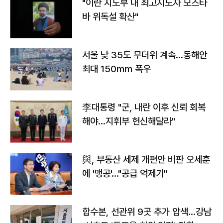
"이란 지도부 내 최고지도자 모즈타
바 위독설 확산"
서울 낮 35도 무더위 계속…동해안
최대 150㎜ 폭우
李대통령 "군, 내란 이후 신뢰 회복
해야…지휘부 헌신해달라"
與, 부동산 세제 개편안 비판 오세훈
에 '맹공'…"공급 억제기"
합수본, 선관위 9곳 추가 압색…강남