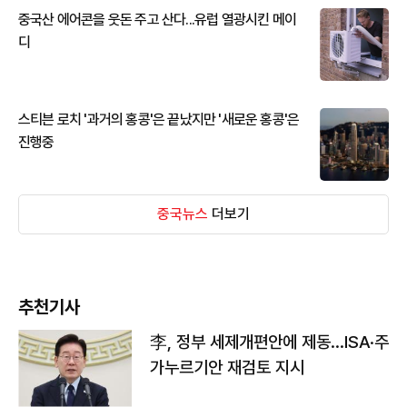
중국산 에어콘을 웃돈 주고 산다...유럽 열광시킨 메이
디
스티븐 로치 '과거의 홍콩'은 끝났지만 '새로운 홍콩'은
진행중
중국뉴스
더보기
추천기사
李, 정부 세제개편안에 제동…ISA·주
가누르기안 재검토 지시