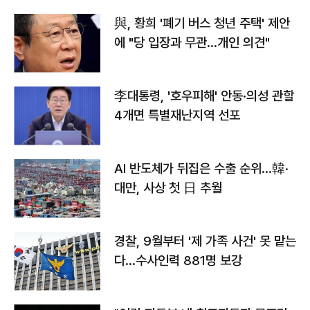
與, 황희 '폐기 버스 청년 주택' 제안
에 "당 입장과 무관…개인 의견"
李대통령, '호우피해' 안동·의성 관할
4개면 특별재난지역 선포
AI 반도체가 뒤집은 수출 순위…韓·
대만, 사상 첫 日 추월
경찰, 9월부터 '제 가족 사건' 못 맡는
다…수사인력 881명 보강