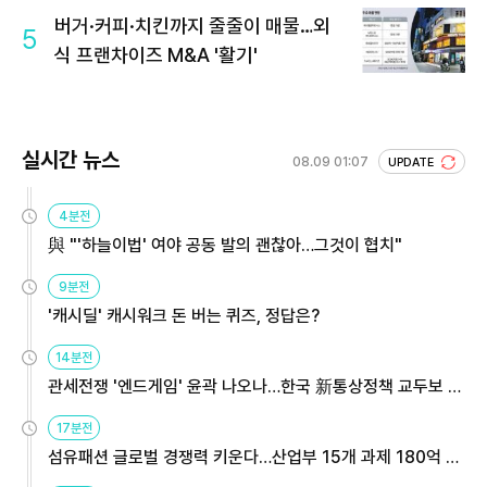
버거·커피·치킨까지 줄줄이 매물…외
5
식 프랜차이즈 M&A '활기'
실시간 뉴스
08.09 01:07
UPDATE
4분전
與 "'하늘이법' 여야 공동 발의 괜찮아…그것이 협치"
9분전
'캐시딜' 캐시워크 돈 버는 퀴즈, 정답은?
14분전
관세전쟁 '엔드게임' 윤곽 나오나…한국 新통상정책 교두보 활
용해야
17분전
섬유패션 글로벌 경쟁력 키운다…산업부 15개 과제 180억 지
원