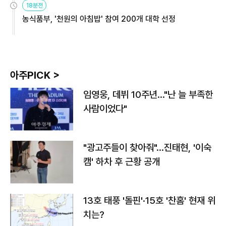
18분전
농식품부, '천원의 아침밥' 참여 200개 대학 선정
아주PICK >
임영웅, 데뷔 10주년…"난 늘 부족한
사람이었다"
"광고주들이 찾아줘"…진태현, '이숙
캠' 하차 후 근황 공개
13호 태풍 '돌핀'·15호 '찬홈' 현재 위
치는?