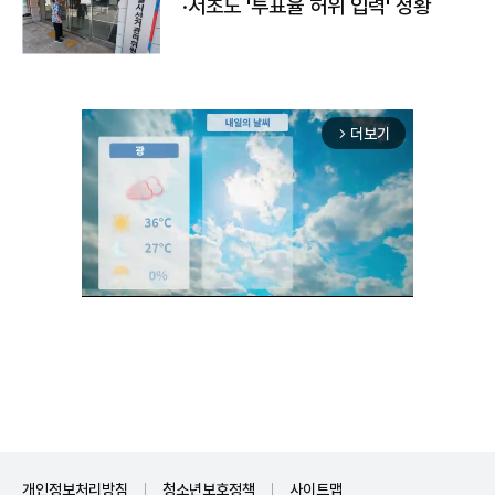
·서초도 '투표율 허위 입력' 정황
더보기
arrow_forward_ios
Unmute
개인정보처리방침
청소년보호정책
사이트맵