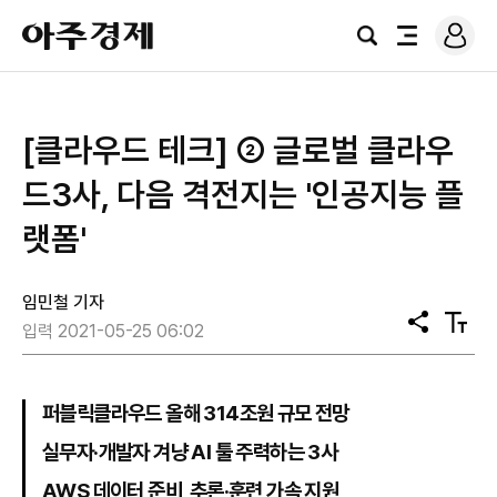
로
아
그
검
전
주
인
색
체
경
메
제
뉴
[클라우드 테크] ② 글로벌 클라우
드3사, 다음 격전지는 '인공지능 플
랫폼'
임민철 기자
공
텍
입력 2021-05-25 06:02
유
스
트
크
기
퍼블릭클라우드 올해 314조원 규모 전망
실무자·개발자 겨냥 AI 툴 주력하는 3사
AWS 데이터 준비, 추론·훈련 가속 지원