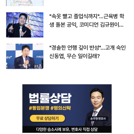
"속옷 빨고 졸업식까지"…근육병 학
생 돌본 공익, 코미디언 김규원이었
다
"경솔한 언행 깊이 반성"…고개 숙인
신동엽, 무슨 일이길래?