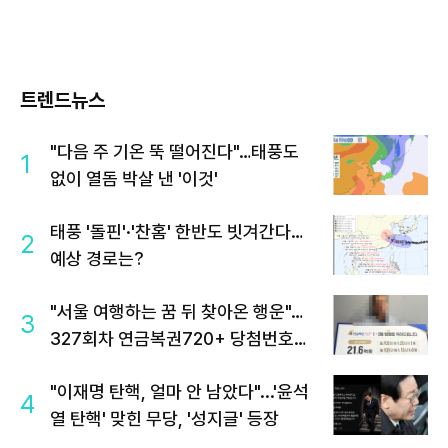
트렌드뉴스
"다음 주 기온 뚝 떨어진다"…태풍도
1
없이 열돔 박살 낸 '이것'
태풍 '돌핀'·'찬홈' 한반도 빗겨간다…
2
예상 경로는?
"서울 여행하는 꿈 뒤 찾아온 행운"…
3
327회차 연금복권720+ 당첨번호조
회 주목
"이재명 탄핵, 얼마 안 남았다"...'윤석
4
열 탄핵' 맞힌 무당, '성지글' 등장