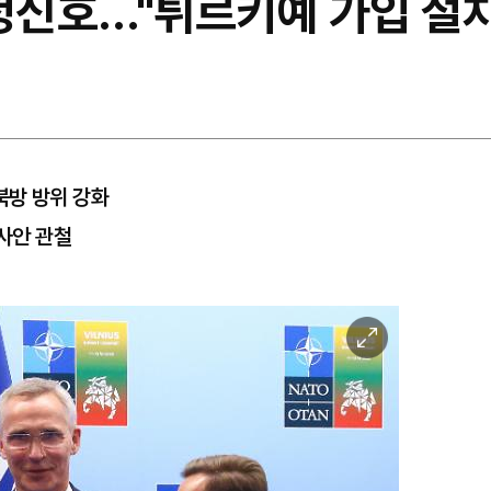
청신호…"튀르키예 가입 절차
북방 방위 강화
 사안 관철
이
미
지
확
대