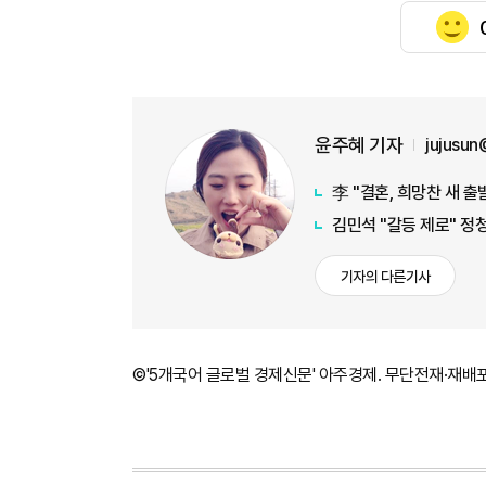
윤주혜 기자
jujusu
李 "결혼, 희망찬 새 출
김민석 "갈등 제로" 정
기자의 다른기사
©'5개국어 글로벌 경제신문' 아주경제. 무단전재·재배