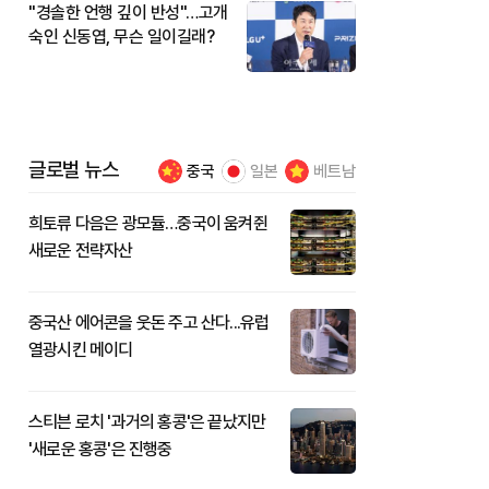
"경솔한 언행 깊이 반성"…고개
숙인 신동엽, 무슨 일이길래?
글로벌 뉴스
중국
일본
베트남
희토류 다음은 광모듈…중국이 움켜쥔
새로운 전략자산
중국산 에어콘을 웃돈 주고 산다...유럽
열광시킨 메이디
스티븐 로치 '과거의 홍콩'은 끝났지만
'새로운 홍콩'은 진행중