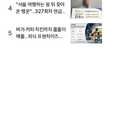
"서울 여행하는 꿈 뒤 찾아
4
온 행운"…327회차 연금
복권720+ 당첨번호조회
주목
버거·커피·치킨까지 줄줄이
5
매물…외식 프랜차이즈
M&A '활기'