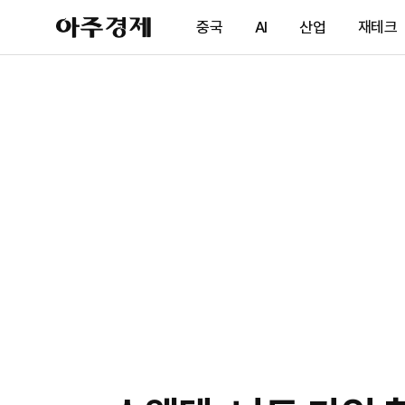
아
중국
AI
산업
재테크
주
경
제