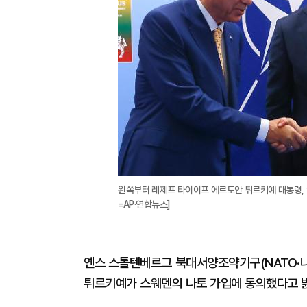
왼쪽부터 레제프 타이이프 에르도안 튀르키예 대통령, 
=AP·연합뉴스]
옌스 스톨텐베르그 북대서양조약기구(NATO·나
튀르키예가 스웨덴의 나토 가입에 동의했다고 