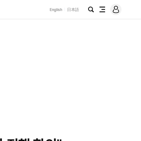
로
English
日本語
그
검
전
인
색
체
메
뉴