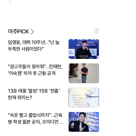
아주PICK
임영웅, 데뷔 10주년…"난 늘
부족한 사람이었다"
"광고주들이 찾아줘"…진태현,
'이숙캠' 하차 후 근황 공개
13호 태풍 '돌핀'·15호 '찬홈'
현재 위치는?
"속옷 빨고 졸업식까지"…근육
병 학생 돌본 공익, 코미디언 김
규원이었다