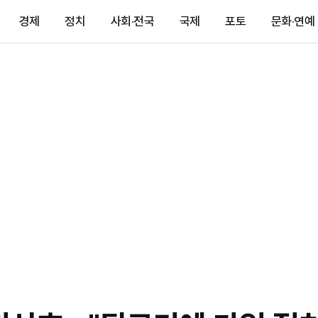
경제
정치
사회·전국
국제
포토
문화·연예