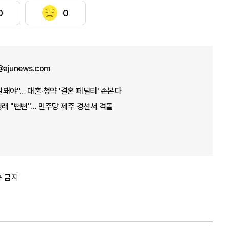
0
0
n@ajunews.com
발돼야"… 대출·청약 '결혼 페널티' 손본다
청래 "뻔뻔"… 민주당 제주 경선서 격돌
포 금지