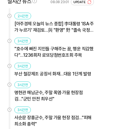
실시간 뉴스
08.08 23:01
UPDATE
2시간전
[아주경제 오늘의 뉴스 종합] 李대통령 'ISA·주
가 누르기' 재검토…與 "환영" 野 "졸속 국정"
外
3시간전
"호수에 빠진 지인들 구해주는 꿈, 행운 직감했
다"…1236회차 로또당첨번호조회 주목
3시간전
부산 철강제조 공장서 화재…대응 1단계 발령
3시간전
명현관 해남군수, 주말 폭염·가뭄 현장점
검…"군민 안전 최우선"
3시간전
사순문 장흥군수, 주말 가뭄 현장 점검…"피해
최소화 총력"