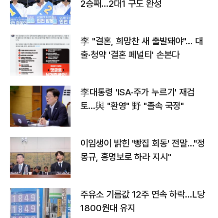
2승째…2대1 구도 완성
李 "결혼, 희망찬 새 출발돼야"… 대
출·청약 '결혼 페널티' 손본다
李대통령 'ISA·주가 누르기' 재검
토…與 "환영" 野 "졸속 국정"
이임생이 밝힌 '빵집 회동' 전말…"정
몽규, 홍명보로 하라 지시"
주유소 기름값 12주 연속 하락…L당
1800원대 유지