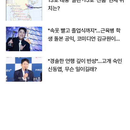
13호 태풍 '돌핀'·15호 '찬홈' 현재 위
치는?
"속옷 빨고 졸업식까지"…근육병 학
생 돌본 공익, 코미디언 김규원이었
다
"경솔한 언행 깊이 반성"…고개 숙인
신동엽, 무슨 일이길래?