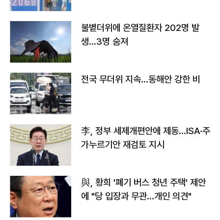
불볕더위에 온열질환자 202명 발
생…3명 숨져
전국 무더위 지속…동해안 강한 비
李, 정부 세제개편안에 제동…ISA·주
가누르기안 재검토 지시
與, 황희 '폐기 버스 청년 주택' 제안
에 "당 입장과 무관…개인 의견"