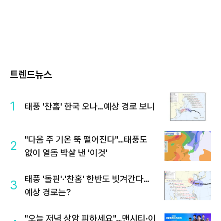
트렌드뉴스
1
태풍 '찬홈' 한국 오나…예상 경로 보니
"다음 주 기온 뚝 떨어진다"…태풍도
2
없이 열돔 박살 낸 '이것'
태풍 '돌핀'·'찬홈' 한반도 빗겨간다…
3
예상 경로는?
"오늘 저녁 상암 피하세요"…맨시티·이