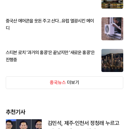
중국산 에어콘을 웃돈 주고 산다...유럽 열광시킨 메이
디
스티븐 로치 '과거의 홍콩'은 끝났지만 '새로운 홍콩'은
진행중
중국뉴스
더보기
추천기사
김민석, 제주·인천서 정청래 누르고