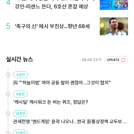
4
강인·리센느 뜬다, 6호선 혼잡 예상
5
'축구의 신' 메시 부친상…향년 68세
실시간 뉴스
08.09 23:11
UPDATE
4분전
與 "'하늘이법' 여야 공동 발의 괜찮아…그것이 협치"
9분전
'캐시딜' 캐시워크 돈 버는 퀴즈, 정답은?
14분전
관세전쟁 '엔드게임' 윤곽 나오나…한국 新통상정책 교두보 활
용해야
17분전