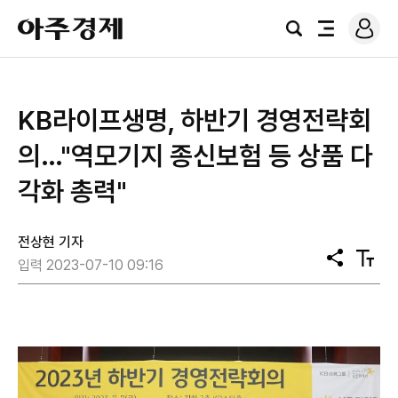
로
아
그
검
전
주
인
색
체
경
메
제
뉴
KB라이프생명, 하반기 경영전략회
의…"역모기지 종신보험 등 상품 다
각화 총력"
전상현 기자
공
텍
입력 2023-07-10 09:16
유
스
트
크
기