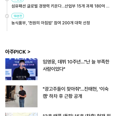
섬유패션 글로벌 경쟁력 키운다…산업부 15개 과제 180억 지
원
18분전
농식품부, '천원의 아침밥' 참여 200개 대학 선정
아주PICK >
임영웅, 데뷔 10주년…"난 늘 부족한
사람이었다"
"광고주들이 찾아줘"…진태현, '이숙
캠' 하차 후 근황 공개