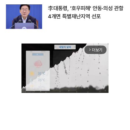
李대통령, '호우피해' 안동·의성 관할
4개면 특별재난지역 선포
더보기
arrow_forward_ios
Unmute