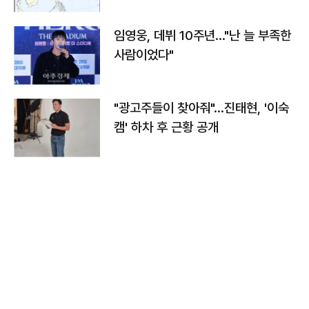
임영웅, 데뷔 10주년…"난 늘 부족한
사람이었다"
"광고주들이 찾아줘"…진태현, '이숙
캠' 하차 후 근황 공개