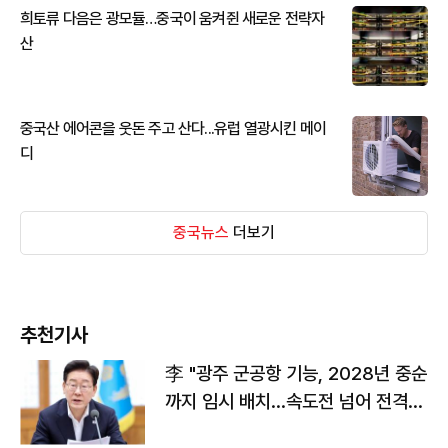
희토류 다음은 광모듈…중국이 움켜쥔 새로운 전략자
산
중국산 에어콘을 웃돈 주고 산다...유럽 열광시킨 메이
디
중국뉴스
더보기
추천기사
李 "광주 군공항 기능, 2028년 중순
까지 임시 배치…속도전 넘어 전격
전"