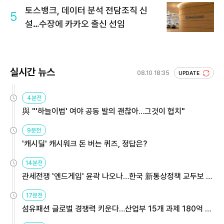
토스뱅크, 데이터 분석 전담조직 신
5
설…수장에 카카오 출신 선임
실시간 뉴스
08.10 18:35
UPDATE
4분전
與 "'하늘이법' 여야 공동 발의 괜찮아…그것이 협치"
9분전
'캐시딜' 캐시워크 돈 버는 퀴즈, 정답은?
14분전
관세전쟁 '엔드게임' 윤곽 나오나…한국 新통상정책 교두보 활
용해야
17분전
섬유패션 글로벌 경쟁력 키운다…산업부 15개 과제 180억 지
원