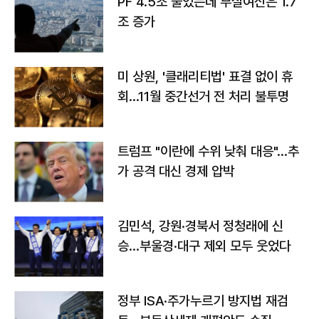
PF 4.5조 줄었는데 부실여신은 1.7
조 증가
미 상원, '클래리티법' 표결 없이 휴
회…11월 중간선거 전 처리 불투명
트럼프 "이란에 수위 낮춰 대응"…추
가 공격 대신 경제 압박
김민석, 강원·경북서 정청래에 신
승…부울경·대구 제외 모두 웃었다
정부 ISA·주가누르기 방지법 재검