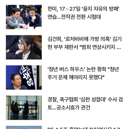
한미, 17∼27일 '을지 자유의 방패'
연습…전작권 전환 시험대
김건희, '로저비비에 가방 의혹' 김기
현 부부 재판서 "범죄 연상시키지 말
라"
'청년 버스 하우스' 논란 황희 "청년
주거 문제 헤아리지 못했다"
경찰, 축구협회 '심판 성접대' 수사 검
토…공소시효가 관건