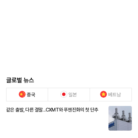
글로벌 뉴스
중국
일본
베트남
같은 출발, 다른 결말...CXMT와 푸젠진화의 첫 단추