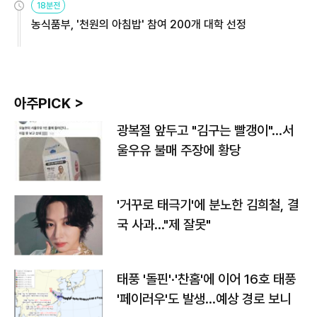
18분전
농식품부, '천원의 아침밥' 참여 200개 대학 선정
아주PICK >
광복절 앞두고 "김구는 빨갱이"…서
울우유 불매 주장에 황당
'거꾸로 태극기'에 분노한 김희철, 결
국 사과…"제 잘못"
태풍 '돌핀'·'찬홈'에 이어 16호 태풍
'페이러우'도 발생…예상 경로 보니