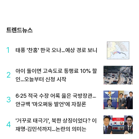
트렌드뉴스
1
태풍 '찬홈' 한국 오나…예상 경로 보니
아이 둘이면 고속도로 통행료 10% 할
2
인…오늘부터 신청 시작
6·25 적국 수장 어록 읊은 국방장관…
3
안규백 '마오쩌둥 발언'에 자질론
'거꾸로 태극기', 북한 상징이었다? 이
4
재명·김민석까지…논란의 의미는