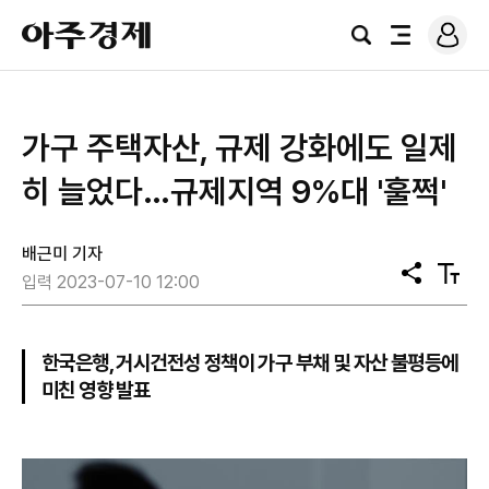
로
아
그
검
전
주
인
색
체
경
메
제
뉴
가구 주택자산, 규제 강화에도 일제
히 늘었다…규제지역 9%대 '훌쩍'
배근미 기자
공
텍
입력 2023-07-10 12:00
유
스
트
크
기
한국은행, 거시건전성 정책이 가구 부채 및 자산 불평등에
미친 영향 발표