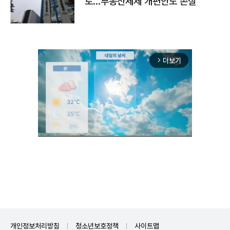
토…부동산세제 개편안도 손질
더보기
arrow_forward_ios
Unmute
개인정보처리방침
청소년보호정책
사이트맵