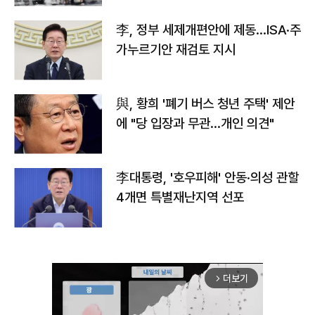
李, 정부 세제개편안에 제동…ISA·주
가누르기안 재검토 지시
與, 황희 '폐기 버스 청년 주택' 제안
에 "당 입장과 무관…개인 의견"
李대통령, '호우피해' 안동·의성 관할
4개면 특별재난지역 선포
더보기
arrow_forward_ios