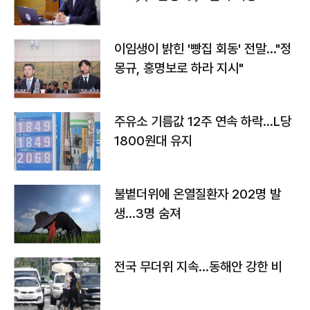
이임생이 밝힌 '빵집 회동' 전말…"정
몽규, 홍명보로 하라 지시"
주유소 기름값 12주 연속 하락…L당
1800원대 유지
불볕더위에 온열질환자 202명 발
생…3명 숨져
전국 무더위 지속…동해안 강한 비