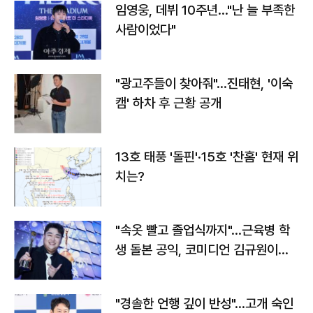
임영웅, 데뷔 10주년…"난 늘 부족한
사람이었다"
"광고주들이 찾아줘"…진태현, '이숙
캠' 하차 후 근황 공개
13호 태풍 '돌핀'·15호 '찬홈' 현재 위
치는?
"속옷 빨고 졸업식까지"…근육병 학
생 돌본 공익, 코미디언 김규원이었
다
"경솔한 언행 깊이 반성"…고개 숙인