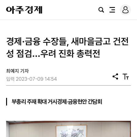
로
아
그
검
전
주
인
색
체
경
메
제
뉴
경제·금융 수장들, 새마을금고 건전
성 점검...우려 진화 총력전
최예지 기자
공
텍
입력 2023-07-09 14:54
유
스
트
크
기
부총리 주재 확대 거시경제·금융현안 간담회