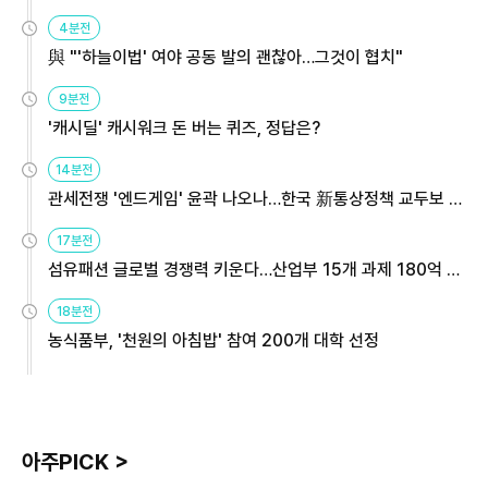
4분전
與 "'하늘이법' 여야 공동 발의 괜찮아…그것이 협치"
9분전
'캐시딜' 캐시워크 돈 버는 퀴즈, 정답은?
14분전
관세전쟁 '엔드게임' 윤곽 나오나…한국 新통상정책 교두보 활
용해야
17분전
섬유패션 글로벌 경쟁력 키운다…산업부 15개 과제 180억 지
원
18분전
농식품부, '천원의 아침밥' 참여 200개 대학 선정
아주PICK >