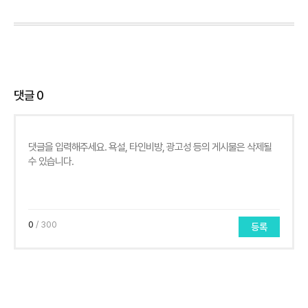
댓글
0
0
/ 300
등록