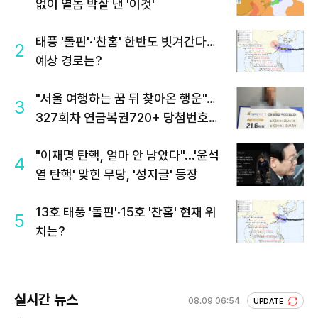
없이 열돔 박살 낸 '이것'
태풍 '돌핀'·'찬홈' 한반도 빗겨간다…
2
예상 경로는?
"서울 여행하는 꿈 뒤 찾아온 행운"…
3
327회차 연금복권720+ 당첨번호조
회 주목
"이재명 탄핵, 얼마 안 남았다"...'윤석
4
열 탄핵' 맞힌 무당, '성지글' 등장
13호 태풍 '돌핀'·15호 '찬홈' 현재 위
5
치는?
실시간 뉴스
08.09 06:54
UPDATE