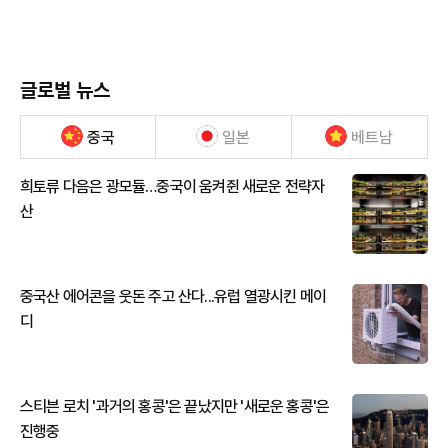
글로벌 뉴스
중국
일본
베트남
희토류 다음은 광모듈…중국이 움켜쥔 새로운 전략자
산
중국산 에어콘을 웃돈 주고 산다...유럽 열광시킨 메이
디
스티븐 로치 '과거의 홍콩'은 끝났지만 '새로운 홍콩'은
진행중