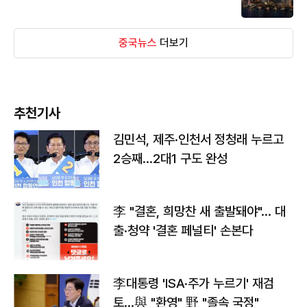
중국뉴스
더보기
추천기사
김민석, 제주·인천서 정청래 누르고
2승째…2대1 구도 완성
李 "결혼, 희망찬 새 출발돼야"… 대
출·청약 '결혼 페널티' 손본다
李대통령 'ISA·주가 누르기' 재검
토…與 "환영" 野 "졸속 국정"