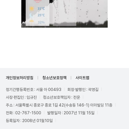
Unmute
개인정보처리방침
청소년보호정책
사이트맵
정기간행등록번호 : 서울 아 00493
회장·발행인 : 곽영길
사장·편집인 : 임규진
청소년보호책임자 : 전운
주소 : 서울특별시 종로구 종로 1길 42(수송동 146-1) 이마빌딩 11층
전화 : 02-767-1500
발행일자 : 2007년 11월 15일
등록일자 : 2008년 01월10일