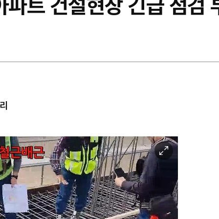
 아파트 건설현장 긴급 점검 
관리
이
미
지
확
대