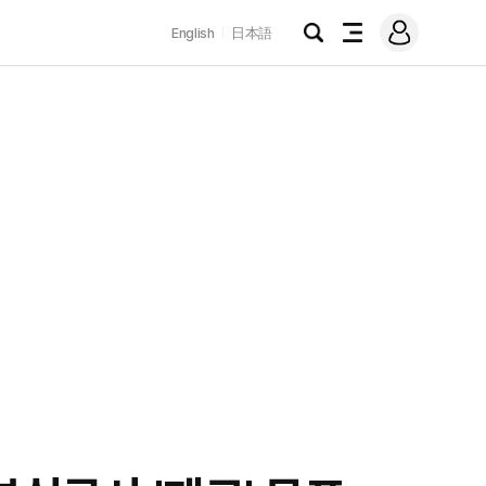
로
English
日本語
그
검
전
인
색
체
메
뉴