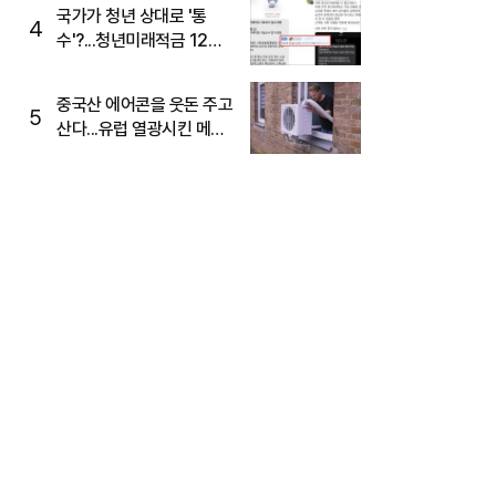
국가가 청년 상대로 '통
4
수'?...청년미래적금 12%
준다더니 "응, 오류야"
중국산 에어콘을 웃돈 주고
5
산다...유럽 열광시킨 메이
디