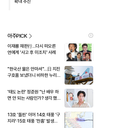
확대 추진
아주PICK
이재룡 재판行…다시 떠오른
연예계 '사고 후 미조치' 사례
"한국산 물은 안마셔"…日 지진
구호품 보냈더니 비하한 누리
꾼
'태도 논란' 정준원 "난 배우 하
면 안 되는 사람인가? 생각 했
다"
13호 '돌핀' 이어 14호 태풍 '구
지라'·15호 태풍 '찬홈' 발생…
현재 위치와 이동경로는?