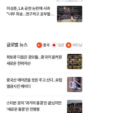
이상준, LA 공연 논란에 사과
"너무 죄송…연구하고 공부할
것"
글로벌 뉴스
중국
일본
베트남
희토류 다음은 광모듈…중국이 움켜쥔
새로운 전략자산
중국산 에어콘을 웃돈 주고 산다...유럽
열광시킨 메이디
스티븐 로치 '과거의 홍콩'은 끝났지만
'새로운 홍콩'은 진행중