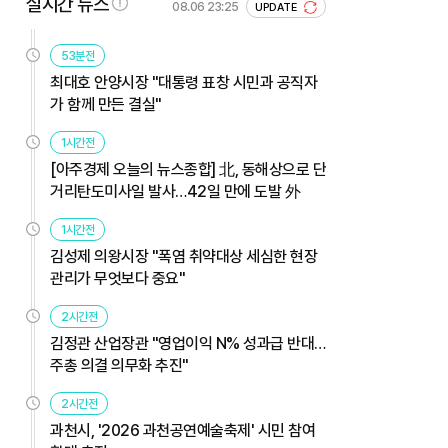
실시간 뉴스
08.06 23:25
UPDATE
53분전
최대호 안양시장 "대통령 표창 시민과 공직자
가 함께 만든 결실"
1시간전
[아주경제 오늘의 뉴스종합] 北, 동해상으로 단
거리탄도미사일 발사…42일 만에 도발 外
1시간전
김성제 의왕시장 "폭염 취약대상 세심한 현장
관리가 무엇보다 중요"
2시간전
김정관 산업장관 "영업이익 N% 성과급 반대…
주총 의결 의무화 추진"
2시간전
과천시, '2026 과천공연예술축제' 시민 참여