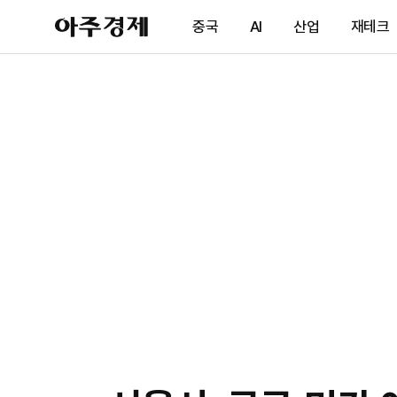
아
중국
AI
산업
재테크
주
경
제