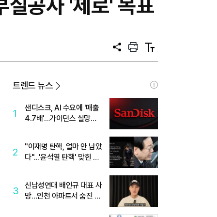
부실공사 '제로' 목표
공
프
텍
유
린
스
트
트
크
기
트렌드 뉴스
샌디스크, AI 수요에 '매출
1
4.7배'…가이던스 실망에
'주가는 하락'
"이재명 탄핵, 얼마 안 남았
2
다"...'윤석열 탄핵' 맞힌 무
당, '성지글' 등장
신남성연대 배인규 대표 사
3
망…인천 아파트서 숨진 채
발견