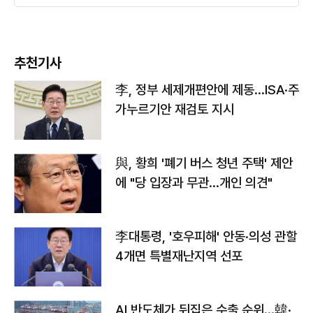
추천기사
李, 정부 세제개편안에 제동…ISA·주
가누르기안 재검토 지시
與, 황희 '폐기 버스 청년 주택' 제안
에 "당 입장과 무관…개인 의견"
李대통령, '호우피해' 안동·의성 관할
4개면 특별재난지역 선포
AI 반도체가 뒤집은 수출 순위…韓·