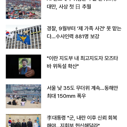
대만, 사상 첫 日 추월
경찰, 9월부터 '제 가족 사건' 못 맡는
다…수사인력 881명 보강
"이란 지도부 내 최고지도자 모즈타
바 위독설 확산"
서울 낮 35도 무더위 계속…동해안
최대 150㎜ 폭우
李대통령 "군, 내란 이후 신뢰 회복
해야…지휘부 헌신해달라"