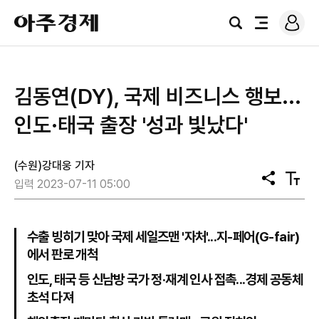
로
아
그
검
전
주
인
색
체
경
메
제
뉴
김동연(DY), 국제 비즈니스 행보...
인도·태국 출장 '성과 빛났다'
(수원)강대웅 기자
공
텍
입력 2023-07-11 05:00
유
스
트
크
기
수출 빙히기 맞아 국제 세일즈맨 '자처'...지-페어(G-fair)
에서 판로 개척
인도, 태국 등 신남방 국가 정·재계 인사 접촉...경제 공동체
초석 다져