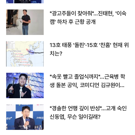
"광고주들이 찾아줘"…진태현, '이숙
캠' 하차 후 근황 공개
13호 태풍 '돌핀'·15호 '찬홈' 현재 위
치는?
"속옷 빨고 졸업식까지"…근육병 학
생 돌본 공익, 코미디언 김규원이었
다
"경솔한 언행 깊이 반성"…고개 숙인
신동엽, 무슨 일이길래?