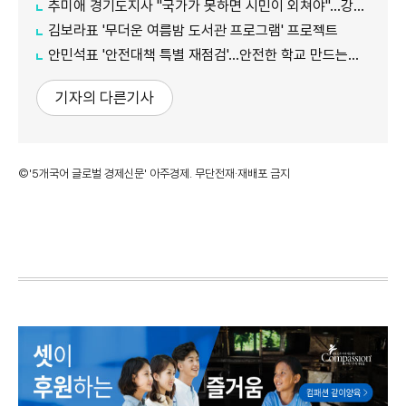
추미애 경기도지사 "국가가 못하면 시민이 외쳐야"...강일출 할머니 흉상 앞 '연대' 강조
김보라표 '무더운 여름밤 도서관 프로그램' 프로젝트
안민석표 '안전대책 특별 재점검'...안전한 학교 만드는데 만전
기자의 다른기사
©'5개국어 글로벌 경제신문' 아주경제. 무단전재·재배포 금지