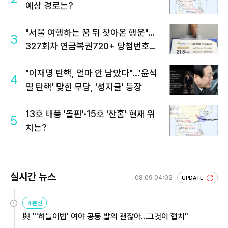
예상 경로는?
"서울 여행하는 꿈 뒤 찾아온 행운"…
3
327회차 연금복권720+ 당첨번호조
회 주목
"이재명 탄핵, 얼마 안 남았다"...'윤석
4
열 탄핵' 맞힌 무당, '성지글' 등장
13호 태풍 '돌핀'·15호 '찬홈' 현재 위
5
치는?
실시간 뉴스
08.09 04:02
UPDATE
4분전
與 "'하늘이법' 여야 공동 발의 괜찮아…그것이 협치"