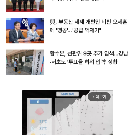
與, 부동산 세제 개편안 비판 오세훈
에 '맹공'…"공급 억제기"
합수본, 선관위 9곳 추가 압색…강남
·서초도 '투표율 허위 입력' 정황
더보기
arrow_forward_ios