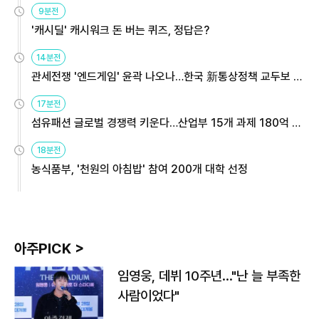
9분전
'캐시딜' 캐시워크 돈 버는 퀴즈, 정답은?
14분전
관세전쟁 '엔드게임' 윤곽 나오나…한국 新통상정책 교두보 활
용해야
17분전
섬유패션 글로벌 경쟁력 키운다…산업부 15개 과제 180억 지
원
18분전
농식품부, '천원의 아침밥' 참여 200개 대학 선정
아주PICK >
임영웅, 데뷔 10주년…"난 늘 부족한
사람이었다"