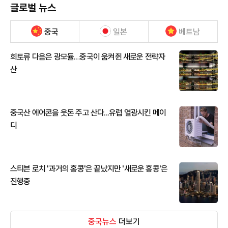
글로벌 뉴스
중국
일본
베트남
희토류 다음은 광모듈…중국이 움켜쥔 새로운 전략자
산
중국산 에어콘을 웃돈 주고 산다...유럽 열광시킨 메이
디
스티븐 로치 '과거의 홍콩'은 끝났지만 '새로운 홍콩'은
진행중
중국뉴스
더보기