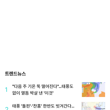
트렌드뉴스
"다음 주 기온 뚝 떨어진다"…태풍도
1
없이 열돔 박살 낸 '이것'
태풍 '돌핀'·'찬홈' 한반도 빗겨간다…
2