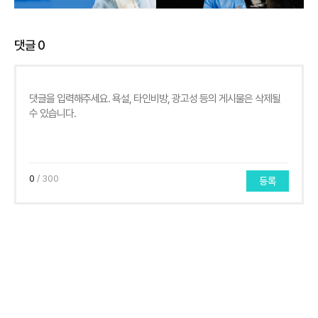
댓글
0
0
/ 300
등록