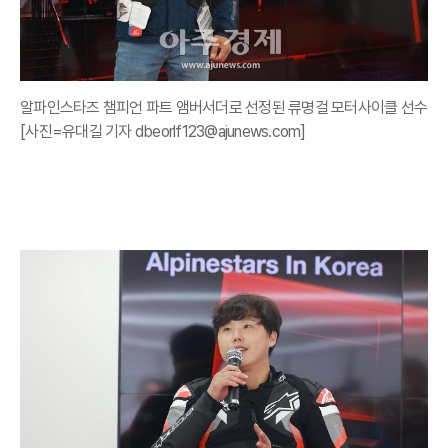
알파인스타즈 챔피언 파트 앰버서더로 선정된 류명걸 모터사이클 선수
[사진=유대길 기자 dbeorlf123@ajunews.com]