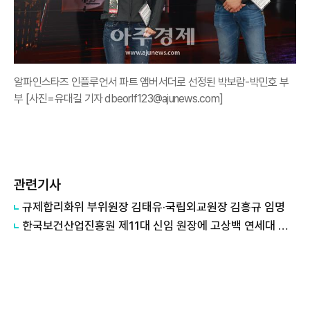
알파인스타즈 인플루언서 파트 앰버서더로 선정된 박보람-박민호 부
부 [사진=유대길 기자 dbeorlf123@ajunews.com]
관련기사
규제합리화위 부위원장 김태유·국립외교원장 김흥규 임명
한국보건산업진흥원 제11대 신임 원장에 고상백 연세대 교수 임명