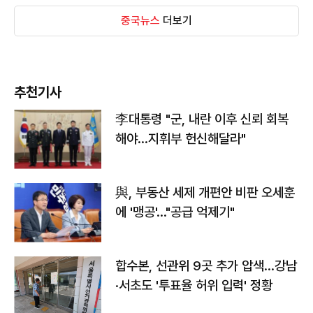
중국뉴스
더보기
추천기사
李대통령 "군, 내란 이후 신뢰 회복
해야…지휘부 헌신해달라"
與, 부동산 세제 개편안 비판 오세훈
에 '맹공'…"공급 억제기"
합수본, 선관위 9곳 추가 압색…강남
·서초도 '투표율 허위 입력' 정황