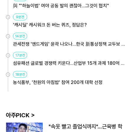
與 "'하늘이법' 여야 공동 발의 괜찮아…그것이 협치"
9분전
'캐시딜' 캐시워크 돈 버는 퀴즈, 정답은?
14분전
관세전쟁 '엔드게임' 윤곽 나오나…한국 新통상정책 교두보 활
용해야
17분전
섬유패션 글로벌 경쟁력 키운다…산업부 15개 과제 180억 지
원
18분전
농식품부, '천원의 아침밥' 참여 200개 대학 선정
아주PICK >
"속옷 빨고 졸업식까지"…근육병 학