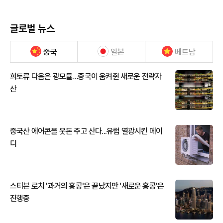
글로벌 뉴스
중국
일본
베트남
희토류 다음은 광모듈…중국이 움켜쥔 새로운 전략자
산
중국산 에어콘을 웃돈 주고 산다...유럽 열광시킨 메이
디
스티븐 로치 '과거의 홍콩'은 끝났지만 '새로운 홍콩'은
진행중