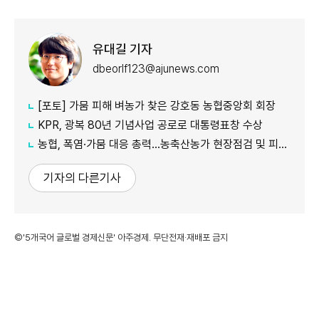
유대길 기자
dbeorlf123@ajunews.com
[포토] 가뭄 피해 벼농가 찾은 강호동 농협중앙회 회장
KPR, 광복 80년 기념사업 공로로 대통령표창 수상
농협, 폭염·가뭄 대응 총력...농축산농가 현장점검 및 피해 예방 강화
기자의 다른기사
©'5개국어 글로벌 경제신문' 아주경제. 무단전재·재배포 금지