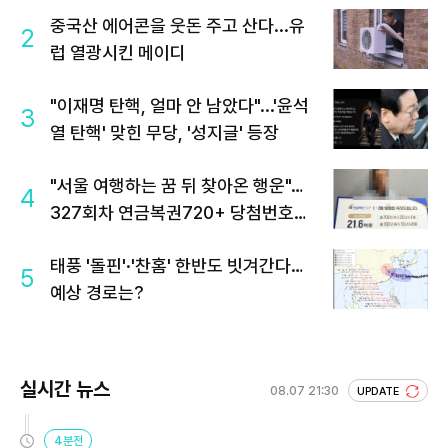
중국산 에어콘을 웃돈 주고 산다...유
2
럽 열광시킨 메이디
"이재명 탄핵, 얼마 안 남았다"...'윤석
3
열 탄핵' 맞힌 무당, '성지글' 등장
"서울 여행하는 꿈 뒤 찾아온 행운"…
4
327회차 연금복권720+ 당첨번호조
회 주목
태풍 '돌핀'·'찬홈' 한반도 빗겨간다…
5
예상 경로는?
실시간 뉴스
08.07 21:30
UPDATE
4분전