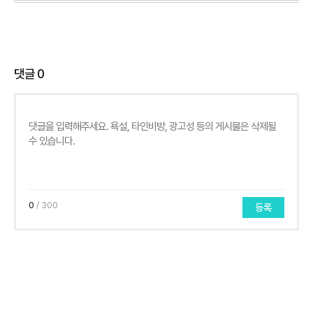
댓글
0
0
/ 300
등록