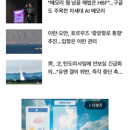
"메모리 월 넘을 해법은 HBF"…구글
도 주목한 차세대 AI 메모리
이란·오만, 호르무즈 '중앙항로 통항'
추진…입항은 이란 관리
靑, 北 탄도미사일에 안보실 긴급회
의…"유엔 결의 위반, 즉각 중단 촉
구"
더보기
arrow_forward_ios