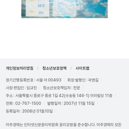
Unmute
개인정보처리방침
청소년보호정책
사이트맵
정기간행등록번호 : 서울 아 00493
회장·발행인 : 곽영길
사장·편집인 : 임규진
청소년보호책임자 : 전운
주소 : 서울특별시 종로구 종로 1길 42(수송동 146-1) 이마빌딩 11층
전화 : 02-767-1500
발행일자 : 2007년 11월 15일
등록일자 : 2008년 01월10일
아주경제는 인터넷신문윤리위원회 윤리강령을 준수합니다. 아주경제의 모든