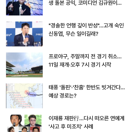
생 돌본 공익, 코미디언 김규원이었
다
"경솔한 언행 깊이 반성"…고개 숙인
신동엽, 무슨 일이길래?
프로야구, 주말까지 전 경기 취소…
11일 재개·오후 7시 경기 시작
태풍 '돌핀'·'찬홈' 한반도 빗겨간다…
예상 경로는?
이재룡 재판行…다시 떠오른 연예계
'사고 후 미조치' 사례