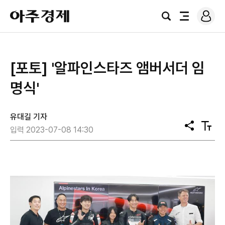
로
아
그
검
전
주
인
색
체
경
메
제
뉴
[포토] '알파인스타즈 앰버서더 임
명식'
유대길 기자
공
텍
입력 2023-07-08 14:30
유
스
트
크
기