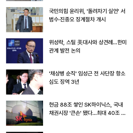
국민의힘 윤리위, '돌려차기 실언' 서
범수·진종오 징계절차 개시
위성락, 스틸 美대사와 상견례…한미
관계 발전 논의
'채상병 순직' 임성근 전 사단장 항소
심도 징역 3년
현금 88조 쌓인 SK하이닉스, 국내
채권시장 '큰손' 됐다…최대 40조 투
자