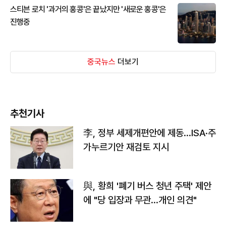
스티븐 로치 '과거의 홍콩'은 끝났지만 '새로운 홍콩'은
진행중
중국뉴스
더보기
추천기사
李, 정부 세제개편안에 제동…ISA·주
가누르기안 재검토 지시
與, 황희 '폐기 버스 청년 주택' 제안
에 "당 입장과 무관…개인 의견"