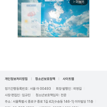
더보기
arrow_forward_ios
Unmute
개인정보처리방침
청소년보호정책
사이트맵
정기간행등록번호 : 서울 아 00493
회장·발행인 : 곽영길
사장·편집인 : 임규진
청소년보호책임자 : 전운
주소 : 서울특별시 종로구 종로 1길 42(수송동 146-1) 이마빌딩 11층