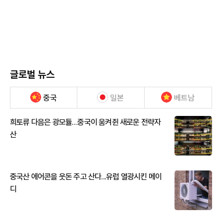
글로벌 뉴스
중국
일본
베트남
희토류 다음은 광모듈…중국이 움켜쥔 새로운 전략자
산
중국산 에어콘을 웃돈 주고 산다...유럽 열광시킨 메이
디