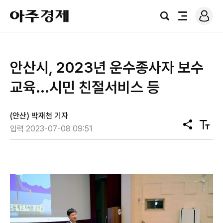
로
아
그
검
전
주
인
색
체
경
메
제
뉴
안산시, 2023년 운수종사자 보수
교육...시민 친절서비스 등
(안산) 박재천 기자
공
텍
입력 2023-07-08 09:51
유
스
트
크
기