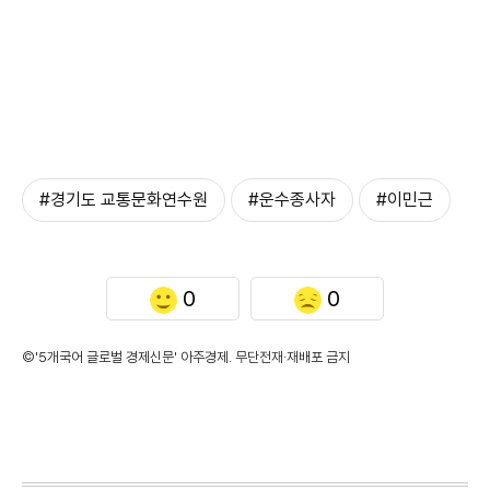
#경기도 교통문화연수원
#운수종사자
#이민근
0
0
©'5개국어 글로벌 경제신문' 아주경제. 무단전재·재배포 금지