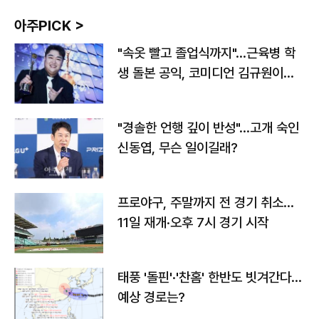
아주PICK >
"속옷 빨고 졸업식까지"…근육병 학
생 돌본 공익, 코미디언 김규원이었
다
"경솔한 언행 깊이 반성"…고개 숙인
신동엽, 무슨 일이길래?
프로야구, 주말까지 전 경기 취소…
11일 재개·오후 7시 경기 시작
태풍 '돌핀'·'찬홈' 한반도 빗겨간다…
예상 경로는?