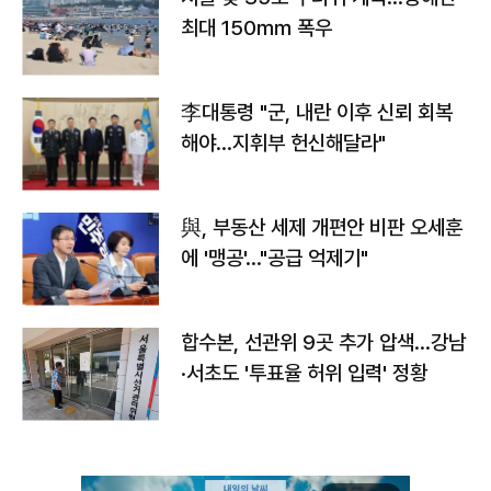
최대 150㎜ 폭우
李대통령 "군, 내란 이후 신뢰 회복
해야…지휘부 헌신해달라"
與, 부동산 세제 개편안 비판 오세훈
에 '맹공'…"공급 억제기"
합수본, 선관위 9곳 추가 압색…강남
·서초도 '투표율 허위 입력' 정황