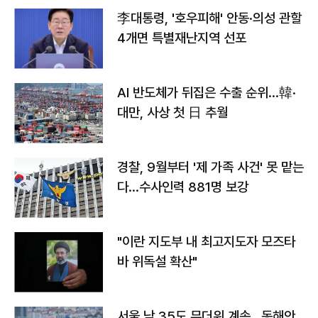
李대통령, '호우피해' 안동·의성 관할
4개면 특별재난지역 선포
AI 반도체가 뒤집은 수출 순위…韓·
대만, 사상 첫 日 추월
경찰, 9월부터 '제 가족 사건' 못 맡는
다…수사인력 881명 보강
"이란 지도부 내 최고지도자 모즈타
바 위독설 확산"
서울 낮 35도 무더위 계속…동해안