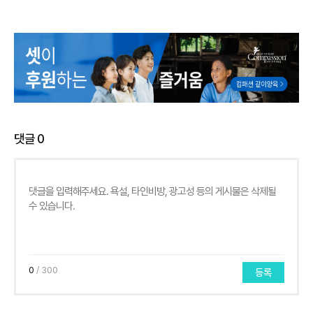
댓글
0
0
/ 300
등록