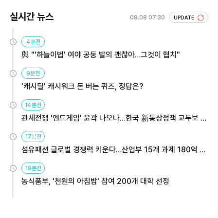
실시간 뉴스
08.08 07:30
UPDATE
4분전
與 "'하늘이법' 여야 공동 발의 괜찮아…그것이 협치"
9분전
'캐시딜' 캐시워크 돈 버는 퀴즈, 정답은?
14분전
관세전쟁 '엔드게임' 윤곽 나오나…한국 新통상정책 교두보 활
용해야
17분전
섬유패션 글로벌 경쟁력 키운다…산업부 15개 과제 180억 지
원
18분전
농식품부, '천원의 아침밥' 참여 200개 대학 선정