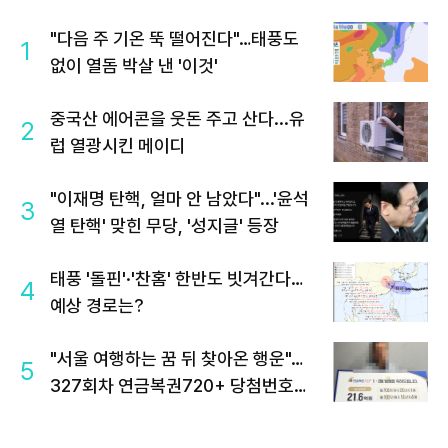
"다음 주 기온 뚝 떨어진다"…태풍도
1
없이 열돔 박살 낸 '이것'
중국산 에어콘을 웃돈 주고 산다...유
2
럽 열광시킨 메이디
"이재명 탄핵, 얼마 안 남았다"...'윤석
3
열 탄핵' 맞힌 무당, '성지글' 등장
태풍 '돌핀'·'찬홈' 한반도 빗겨간다…
4
예상 경로는?
"서울 여행하는 꿈 뒤 찾아온 행운"…
5
327회차 연금복권720+ 당첨번호조
회 주목