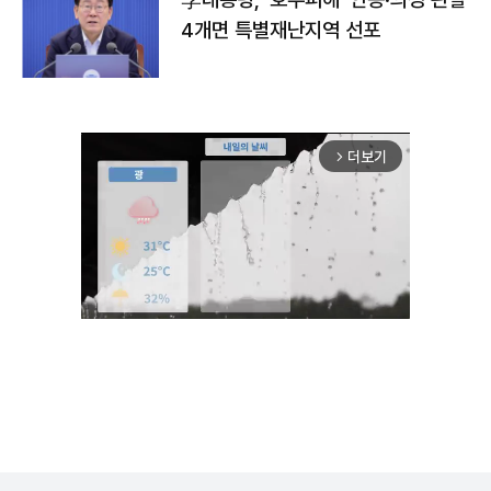
4개면 특별재난지역 선포
더보기
arrow_forward_ios
Unmute