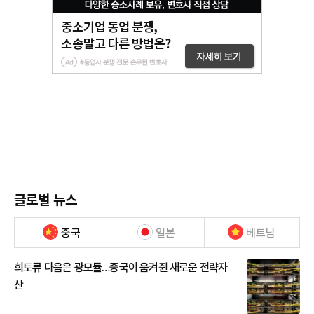
글로벌 뉴스
중국
일본
베트남
희토류 다음은 광모듈…중국이 움켜쥔 새로운 전략자
산