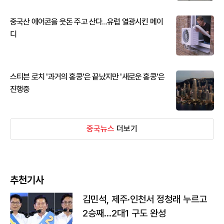
중국산 에어콘을 웃돈 주고 산다...유럽 열광시킨 메이
디
스티븐 로치 '과거의 홍콩'은 끝났지만 '새로운 홍콩'은
진행중
중국뉴스
더보기
추천기사
김민석, 제주·인천서 정청래 누르고
2승째…2대1 구도 완성