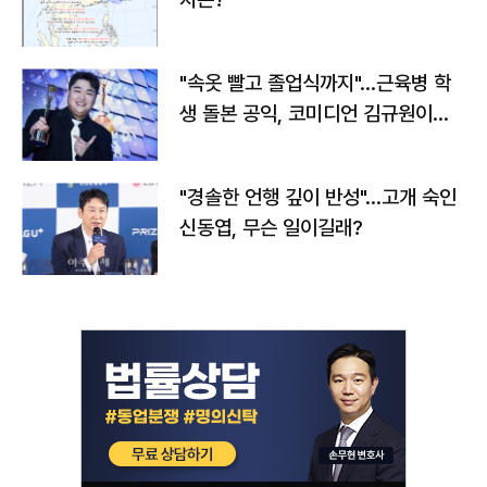
"속옷 빨고 졸업식까지"…근육병 학
생 돌본 공익, 코미디언 김규원이었
다
"경솔한 언행 깊이 반성"…고개 숙인
신동엽, 무슨 일이길래?