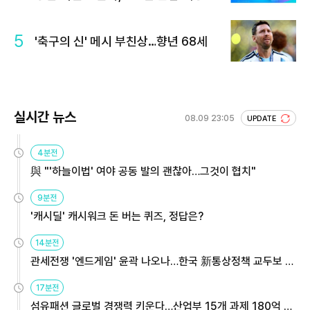
5
'축구의 신' 메시 부친상…향년 68세
실시간 뉴스
08.09 23:05
UPDATE
4분전
與 "'하늘이법' 여야 공동 발의 괜찮아…그것이 협치"
9분전
'캐시딜' 캐시워크 돈 버는 퀴즈, 정답은?
14분전
관세전쟁 '엔드게임' 윤곽 나오나…한국 新통상정책 교두보 활
용해야
17분전
섬유패션 글로벌 경쟁력 키운다…산업부 15개 과제 180억 지