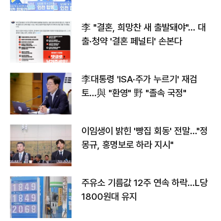
李 "결혼, 희망찬 새 출발돼야"… 대
출·청약 '결혼 페널티' 손본다
李대통령 'ISA·주가 누르기' 재검
토…與 "환영" 野 "졸속 국정"
이임생이 밝힌 '빵집 회동' 전말…"정
몽규, 홍명보로 하라 지시"
주유소 기름값 12주 연속 하락…L당
1800원대 유지