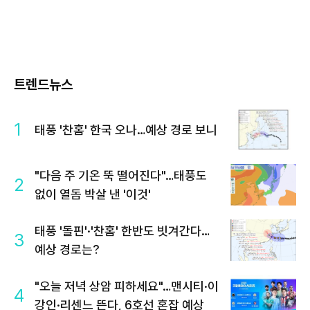
트렌드뉴스
1
태풍 '찬홈' 한국 오나…예상 경로 보니
"다음 주 기온 뚝 떨어진다"…태풍도
2
없이 열돔 박살 낸 '이것'
태풍 '돌핀'·'찬홈' 한반도 빗겨간다…
3
예상 경로는?
"오늘 저녁 상암 피하세요"…맨시티·이
4
강인·리센느 뜬다, 6호선 혼잡 예상