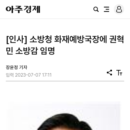
로
아
그
검
전
주
인
색
체
경
메
제
뉴
[인사] 소방청 화재예방국장에 권혁
민 소방감 임명
장윤정 기자
공
텍
입력 2023-07-07 17:11
유
스
트
크
기