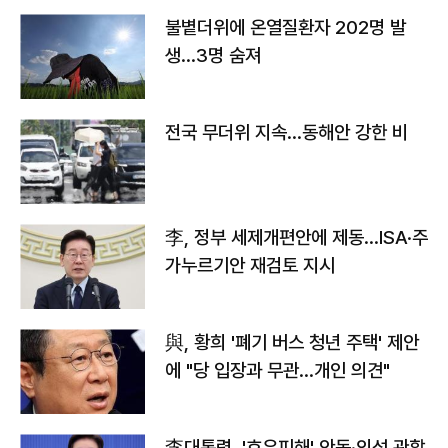
불볕더위에 온열질환자 202명 발
생…3명 숨져
전국 무더위 지속…동해안 강한 비
李, 정부 세제개편안에 제동…ISA·주
가누르기안 재검토 지시
與, 황희 '폐기 버스 청년 주택' 제안
에 "당 입장과 무관…개인 의견"
李대통령, '호우피해' 안동·의성 관할