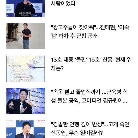
사람이었다"
"광고주들이 찾아줘"…진태현, '이숙
캠' 하차 후 근황 공개
13호 태풍 '돌핀'·15호 '찬홈' 현재 위
치는?
"속옷 빨고 졸업식까지"…근육병 학
생 돌본 공익, 코미디언 김규원이었
다
"경솔한 언행 깊이 반성"…고개 숙인
신동엽, 무슨 일이길래?