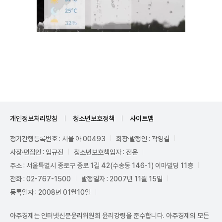
Unmute
개인정보처리방침
청소년보호정책
사이트맵
정기간행등록번호 : 서울 아 00493
회장·발행인 : 곽영길
사장·편집인 : 임규진
청소년보호책임자 : 전운
주소 : 서울특별시 종로구 종로 1길 42(수송동 146-1) 이마빌딩 11층
전화 : 02-767-1500
발행일자 : 2007년 11월 15일
등록일자 : 2008년 01월10일
아주경제는 인터넷신문윤리위원회 윤리강령을 준수합니다. 아주경제의 모든