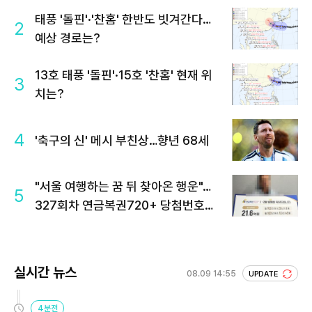
태풍 '돌핀'·'찬홈' 한반도 빗겨간다…
2
예상 경로는?
13호 태풍 '돌핀'·15호 '찬홈' 현재 위
3
치는?
4
'축구의 신' 메시 부친상…향년 68세
"서울 여행하는 꿈 뒤 찾아온 행운"…
5
327회차 연금복권720+ 당첨번호조
회 주목
실시간 뉴스
08.09 14:55
UPDATE
4분전