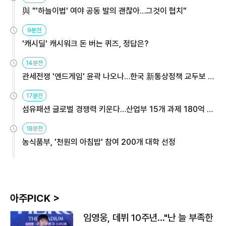
與 "'하늘이법' 여야 공동 발의 괜찮아…그것이 협치"
9분전
'캐시딜' 캐시워크 돈 버는 퀴즈, 정답은?
14분전
관세전쟁 '엔드게임' 윤곽 나오나…한국 新통상정책 교두보 활
용해야
17분전
섬유패션 글로벌 경쟁력 키운다…산업부 15개 과제 180억 지
원
18분전
농식품부, '천원의 아침밥' 참여 200개 대학 선정
아주PICK >
임영웅, 데뷔 10주년…"난 늘 부족한