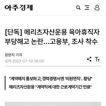
로
아
그
검
전
주
인
색
체
경
메
제
뉴
[단독] 메리츠자산운용 육아휴직자
부당해고 논란...고용부, 조사 착수
장한지 기자
공
텍
입력 2023-07-10 06:00
유
스
트
크
기
"계약해지 통보하고, 경력증명서엔 '의원면직'...황당"
메리츠자산운용 "계약직에 대한 근로계약기간 만료"