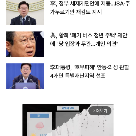
李, 정부 세제개편안에 제동…ISA·주
가누르기안 재검토 지시
與, 황희 '폐기 버스 청년 주택' 제안
에 "당 입장과 무관…개인 의견"
李대통령, '호우피해' 안동·의성 관할
4개면 특별재난지역 선포
더보기
arrow_forward_ios