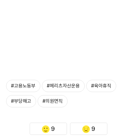
#고용노동부
#메리츠자산운용
#육아휴직
#부당해고
#의원면직
9
9