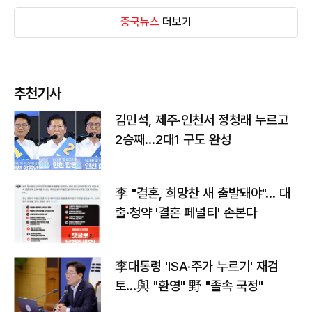
중국뉴스
더보기
추천기사
김민석, 제주·인천서 정청래 누르고
2승째…2대1 구도 완성
李 "결혼, 희망찬 새 출발돼야"… 대
출·청약 '결혼 페널티' 손본다
李대통령 'ISA·주가 누르기' 재검
토…與 "환영" 野 "졸속 국정"