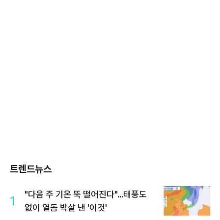
트렌드뉴스
"다음 주 기온 뚝 떨어진다"…태풍도
1
없이 열돔 박살 낸 '이것'