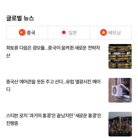
글로벌 뉴스
중국
일본
베트남
희토류 다음은 광모듈…중국이 움켜쥔 새로운 전략자
산
중국산 에어콘을 웃돈 주고 산다...유럽 열광시킨 메이
디
스티븐 로치 '과거의 홍콩'은 끝났지만 '새로운 홍콩'은
진행중