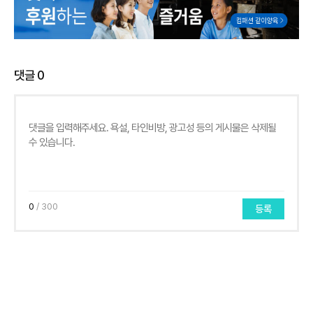
댓글
0
0
/ 300
등록