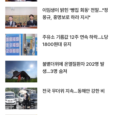
이임생이 밝힌 '빵집 회동' 전말…"정
몽규, 홍명보로 하라 지시"
주유소 기름값 12주 연속 하락…L당
1800원대 유지
불볕더위에 온열질환자 202명 발
생…3명 숨져
전국 무더위 지속…동해안 강한 비