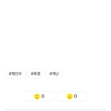
#행안부
#폭염
#재난
0
0