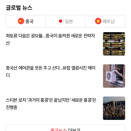
글로벌 뉴스
중국
일본
베트남
희토류 다음은 광모듈…중국이 움켜쥔 새로운 전략자
산
중국산 에어콘을 웃돈 주고 산다...유럽 열광시킨 메이
디
스티븐 로치 '과거의 홍콩'은 끝났지만 '새로운 홍콩'은
진행중
중국뉴스
더보기