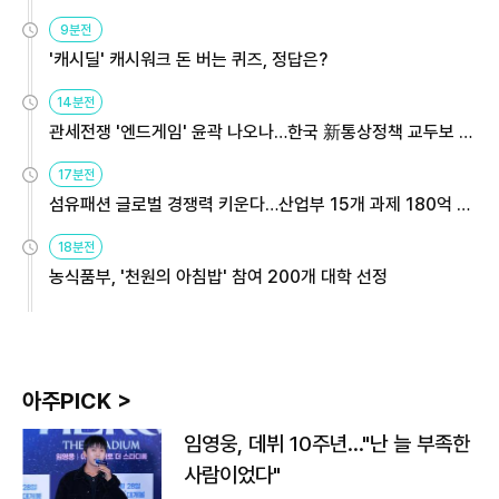
9분전
'캐시딜' 캐시워크 돈 버는 퀴즈, 정답은?
14분전
관세전쟁 '엔드게임' 윤곽 나오나…한국 新통상정책 교두보 활
용해야
17분전
섬유패션 글로벌 경쟁력 키운다…산업부 15개 과제 180억 지
원
18분전
농식품부, '천원의 아침밥' 참여 200개 대학 선정
아주PICK >
임영웅, 데뷔 10주년…"난 늘 부족한
사람이었다"