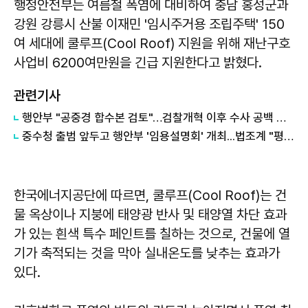
행정안전부는 여름철 폭염에 대비하여 충남 홍성군과
강원 강릉시 산불 이재민 '임시주거용 조립주택' 150
여 세대에 쿨루프(Cool Roof) 지원을 위해 재난구호
사업비 6200여만원을 긴급 지원한다고 밝혔다.
관련기사
행안부 "공중경 합수본 검토"…검찰개혁 이후 수사 공백 대응 나서
중수청 출범 앞두고 행안부 '임용설명회' 개최...법조계 "평검사들 전혀 관심 없어"
한국에너지공단에 따르면, 쿨루프(Cool Roof)는 건
물 옥상이나 지붕에 태양광 반사 및 태양열 차단 효과
가 있는 흰색 특수 페인트를 칠하는 것으로, 건물에 열
기가 축적되는 것을 막아 실내온도를 낮추는 효과가
있다.