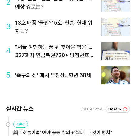
2
예상 경로는?
13호 태풍 '돌핀'·15호 '찬홈' 현재 위
3
치는?
"서울 여행하는 꿈 뒤 찾아온 행운"…
4
327회차 연금복권720+ 당첨번호조
회 주목
5
'축구의 신' 메시 부친상…향년 68세
실시간 뉴스
08.09 12:54
UPDATE
4분전
與 "'하늘이법' 여야 공동 발의 괜찮아…그것이 협치"