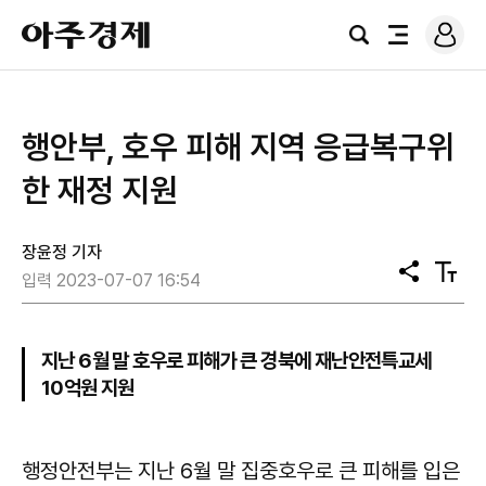
로
아
그
검
전
주
인
색
체
경
메
제
뉴
행안부, 호우 피해 지역 응급복구위
한 재정 지원
장윤정 기자
공
텍
입력 2023-07-07 16:54
유
스
트
크
기
지난 6월 말 호우로 피해가 큰 경북에 재난안전특교세
10억원 지원
행정안전부는 지난 6월 말 집중호우로 큰 피해를 입은