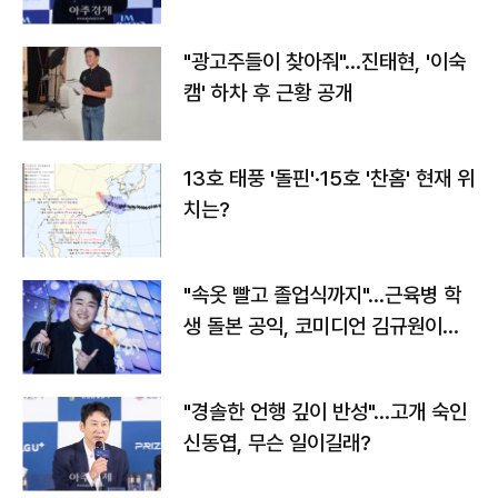
"광고주들이 찾아줘"…진태현, '이숙
캠' 하차 후 근황 공개
13호 태풍 '돌핀'·15호 '찬홈' 현재 위
치는?
"속옷 빨고 졸업식까지"…근육병 학
생 돌본 공익, 코미디언 김규원이었
다
"경솔한 언행 깊이 반성"…고개 숙인
신동엽, 무슨 일이길래?