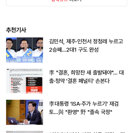
추천기사
김민석, 제주·인천서 정청래 누르고
2승째…2대1 구도 완성
李 "결혼, 희망찬 새 출발돼야"… 대
출·청약 '결혼 페널티' 손본다
李대통령 'ISA·주가 누르기' 재검
토…與 "환영" 野 "졸속 국정"