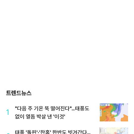
트렌드뉴스
"다음 주 기온 뚝 떨어진다"…태풍도
1
없이 열돔 박살 낸 '이것'
태풍 '돌핀'·'찬홈' 한반도 빗겨간다…