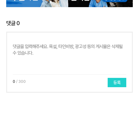
댓글
0
0
/ 300
등록