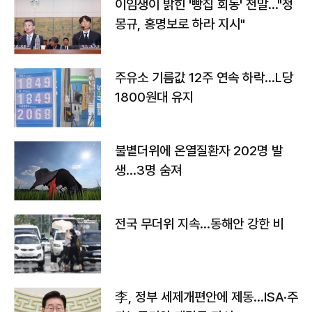
이임생이 밝힌 '빵집 회동' 전말…"정
몽규, 홍명보로 하라 지시"
주유소 기름값 12주 연속 하락…L당
1800원대 유지
불볕더위에 온열질환자 202명 발
생…3명 숨져
전국 무더위 지속…동해안 강한 비
李, 정부 세제개편안에 제동…ISA·주