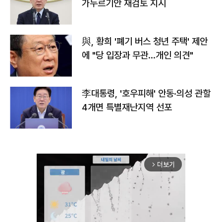
가누르기안 재검토 지시
與, 황희 '폐기 버스 청년 주택' 제안
에 "당 입장과 무관…개인 의견"
李대통령, '호우피해' 안동·의성 관할
4개면 특별재난지역 선포
더보기
arrow_forward_ios