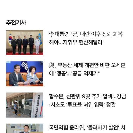
추천기사
李대통령 "군, 내란 이후 신뢰 회복
해야…지휘부 헌신해달라"
與, 부동산 세제 개편안 비판 오세훈
에 '맹공'…"공급 억제기"
합수본, 선관위 9곳 추가 압색…강남
·서초도 '투표율 허위 입력' 정황
국민의힘 윤리위, '돌려차기 실언' 서