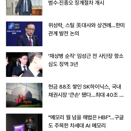
범수·진종오 징계절차 개시
위성락, 스틸 美대사와 상견례…한미
관계 발전 논의
'채상병 순직' 임성근 전 사단장 항소
심도 징역 3년
현금 88조 쌓인 SK하이닉스, 국내
채권시장 '큰손' 됐다…최대 40조 투
자
"메모리 월 넘을 해법은 HBF"…구글
도 주목한 차세대 AI 메모리