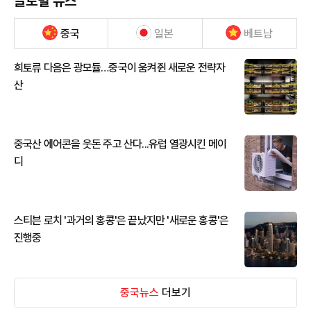
글로벌 뉴스
중국
일본
베트남
희토류 다음은 광모듈…중국이 움켜쥔 새로운 전략자
산
중국산 에어콘을 웃돈 주고 산다...유럽 열광시킨 메이
디
스티븐 로치 '과거의 홍콩'은 끝났지만 '새로운 홍콩'은
진행중
중국뉴스
더보기