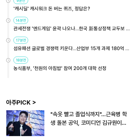
9분전
'캐시딜' 캐시워크 돈 버는 퀴즈, 정답은?
14분전
관세전쟁 '엔드게임' 윤곽 나오나…한국 新통상정책 교두보 활
용해야
17분전
섬유패션 글로벌 경쟁력 키운다…산업부 15개 과제 180억 지
원
18분전
농식품부, '천원의 아침밥' 참여 200개 대학 선정
아주PICK >
"속옷 빨고 졸업식까지"…근육병 학
생 돌본 공익, 코미디언 김규원이었
다