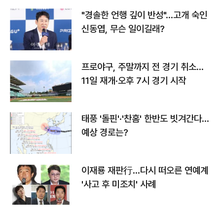
"경솔한 언행 깊이 반성"…고개 숙인
신동엽, 무슨 일이길래?
프로야구, 주말까지 전 경기 취소…
11일 재개·오후 7시 경기 시작
태풍 '돌핀'·'찬홈' 한반도 빗겨간다…
예상 경로는?
이재룡 재판行…다시 떠오른 연예계
'사고 후 미조치' 사례