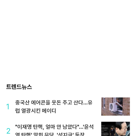
트렌드뉴스
중국산 에어콘을 웃돈 주고 산다...유
1
럽 열광시킨 메이디
"이재명 탄핵, 얼마 안 남았다"...'윤석
2
열 탄핵' 맞힌 무당, '성지글' 등장