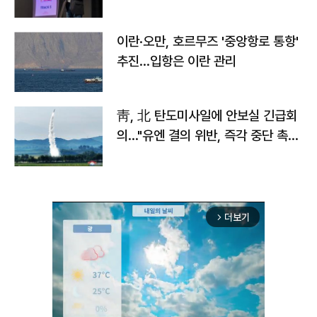
이란·오만, 호르무즈 '중앙항로 통항'
추진…입항은 이란 관리
靑, 北 탄도미사일에 안보실 긴급회
의…"유엔 결의 위반, 즉각 중단 촉
구"
더보기
arrow_forward_ios