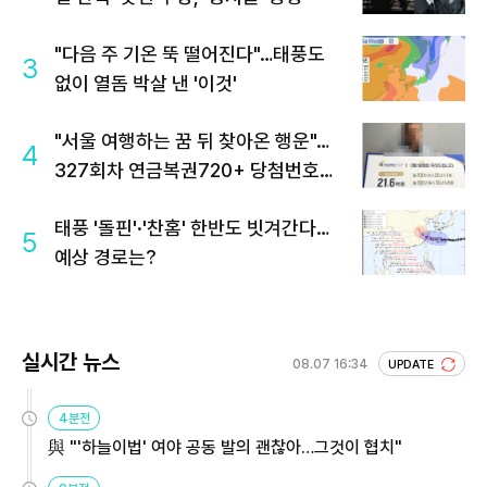
"다음 주 기온 뚝 떨어진다"…태풍도
3
없이 열돔 박살 낸 '이것'
"서울 여행하는 꿈 뒤 찾아온 행운"…
4
327회차 연금복권720+ 당첨번호조
회 주목
태풍 '돌핀'·'찬홈' 한반도 빗겨간다…
5
예상 경로는?
실시간 뉴스
08.07 16:34
UPDATE
4분전
與 "'하늘이법' 여야 공동 발의 괜찮아…그것이 협치"