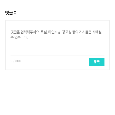
댓글
0
0
/ 300
등록