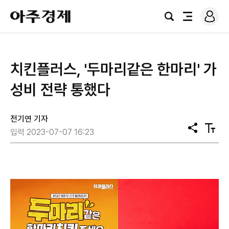
로
아
그
검
전
주
인
색
체
경
메
제
뉴
치킨플러스, '두마리같은 한마리' 가
성비 전략 통했다
전기연 기자
공
텍
입력 2023-07-07 16:23
유
스
트
크
기