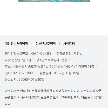
Unmute
개인정보처리방침
청소년보호정책
사이트맵
정기간행등록번호 : 서울 아 00493
회장·발행인 : 곽영길
사장·편집인 : 임규진
청소년보호책임자 : 전운
주소 : 서울특별시 종로구 종로 1길 42(수송동 146-1) 이마빌딩 11층
전화 : 02-767-1500
발행일자 : 2007년 11월 15일
등록일자 : 2008년 01월10일
아주경제는 인터넷신문윤리위원회 윤리강령을 준수합니다. 아주경제의 모든
콘텐츠(기사)는 저작권법의 보호를 받으며, 무단전재, 복사, 배포 등을 금지합
니다.