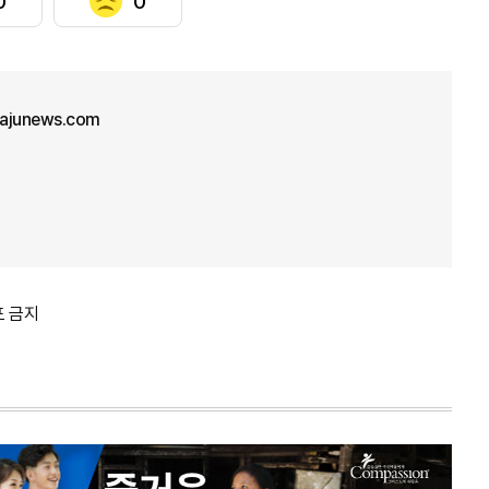
0
0
ajunews.com
포 금지