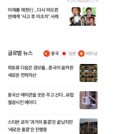
이재룡 재판行…다시 떠오른
연예계 '사고 후 미조치' 사례
글로벌 뉴스
중국
일본
베트남
희토류 다음은 광모듈…중국이 움켜쥔
새로운 전략자산
중국산 에어콘을 웃돈 주고 산다...유럽
열광시킨 메이디
스티븐 로치 '과거의 홍콩'은 끝났지만
'새로운 홍콩'은 진행중