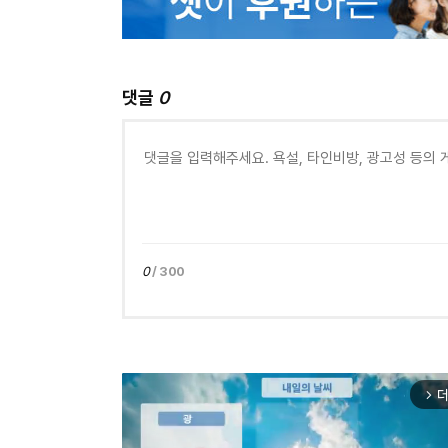
댓글
0
0
/ 300
더
arrow_forward_ios