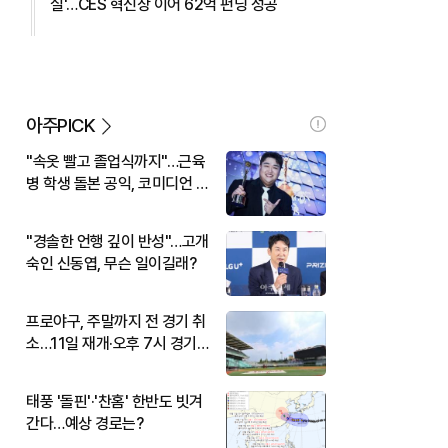
실'…CES 혁신상 이어 62억 펀딩 성공
아주PICK
"속옷 빨고 졸업식까지"…근육
병 학생 돌본 공익, 코미디언 김
규원이었다
"경솔한 언행 깊이 반성"…고개
숙인 신동엽, 무슨 일이길래?
프로야구, 주말까지 전 경기 취
소…11일 재개·오후 7시 경기
시작
태풍 '돌핀'·'찬홈' 한반도 빗겨
간다…예상 경로는?