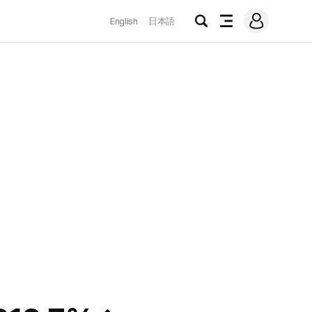
로
English
日本語
그
검
전
인
색
체
메
뉴