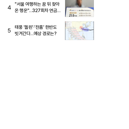
"서울 여행하는 꿈 뒤 찾아
4
온 행운"…327회차 연금
복권720+ 당첨번호조회
주목
태풍 '돌핀'·'찬홈' 한반도
5
빗겨간다…예상 경로는?