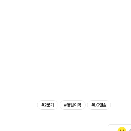
#2분기
#영업이익
#LG엔솔