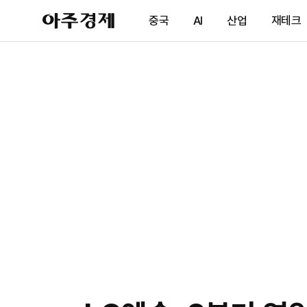
아
중국
AI
산업
재테크
주
경
제