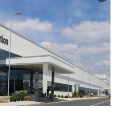
미
지
확
대