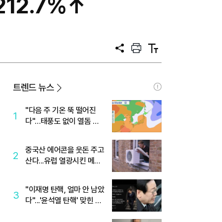
212.7%↑
공
프
텍
유
린
스
트
트
크
기
트렌드 뉴스
"다음 주 기온 뚝 떨어진
1
다"…태풍도 없이 열돔 박
살 낸 '이것'
중국산 에어콘을 웃돈 주고
2
산다...유럽 열광시킨 메이
디
"이재명 탄핵, 얼마 안 남았
3
다"...'윤석열 탄핵' 맞힌 무
당, '성지글' 등장