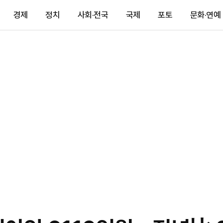
경제
정치
사회·전국
국제
포토
문화·연예