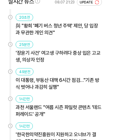
실시간 뉴스
08.07 21:23
UPDATE
20초전
與 "황희 '폐기 버스 청년 주택' 제안, 당 입장
과 무관한 개인 의견"
25분전
'장윤기 사건' 여고생 구하려다 중상 입은 고교
생, 의상자 인정
49분전
이 대통령, 부동산 대책 6시간 점검…"기존 방
식 벗어나 과감히 실행"
1시간전
과천 서울랜드 "여름 시즌 파일럿 콘텐츠 '데드
퍼레이드' 공개"
1시간전
'한국한의약진흥원이 지원하고 오너브가 결