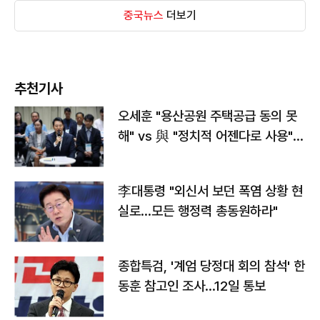
중국뉴스
더보기
추천기사
오세훈 "용산공원 주택공급 동의 못
해" vs 與 "정치적 어젠다로 사용"
맞불
李대통령 "외신서 보던 폭염 상황 현
실로…모든 행정력 총동원하라"
종합특검, '계엄 당정대 회의 참석' 한
동훈 참고인 조사...12일 통보