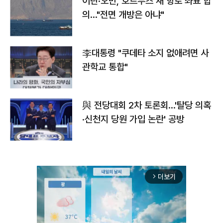
이란·오만, 호르무즈 새 항로 좌표 합
의…"전면 개방은 아냐"
李대통령 "쿠데타 소지 없애려면 사
관학교 통합"
與 전당대회 2차 토론회…'탈당 의혹
·신천지 당원 가입 논란' 공방
더보기
arrow_forward_ios