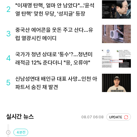
"이재명 탄핵, 얼마 안 남았다"...'윤석
2
열 탄핵' 맞힌 무당, '성지글' 등장
중국산 에어콘을 웃돈 주고 산다...유
3
럽 열광시킨 메이디
국가가 청년 상대로 '통수'?...청년미
4
래적금 12% 준다더니 "응, 오류야"
신남성연대 배인규 대표 사망…인천 아
5
파트서 숨진 채 발견
실시간 뉴스
08.07 06:08
UPDATE
4분전