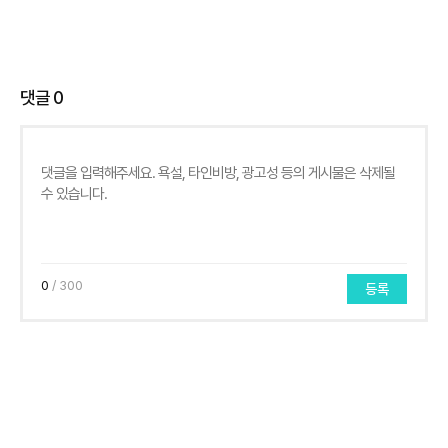
댓글
0
0
/ 300
등록