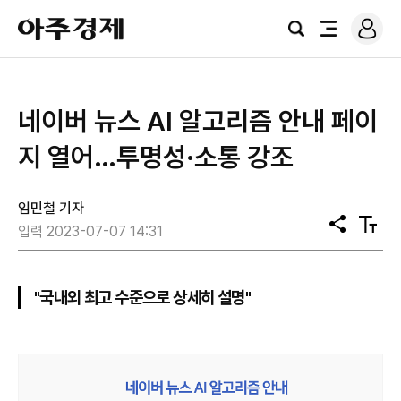
로
아
그
검
전
주
인
색
체
경
메
제
뉴
네이버 뉴스 AI 알고리즘 안내 페이
지 열어…투명성·소통 강조
임민철 기자
공
텍
입력 2023-07-07 14:31
유
스
트
크
기
"국내외 최고 수준으로 상세히 설명"