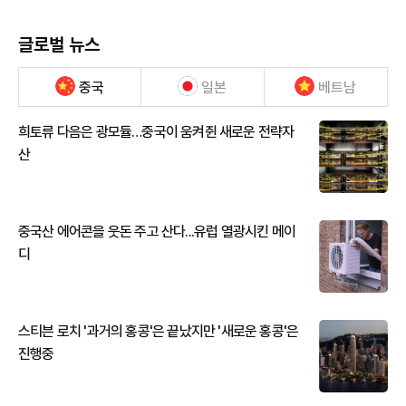
글로벌 뉴스
중국
일본
베트남
희토류 다음은 광모듈…중국이 움켜쥔 새로운 전략자
산
중국산 에어콘을 웃돈 주고 산다...유럽 열광시킨 메이
디
스티븐 로치 '과거의 홍콩'은 끝났지만 '새로운 홍콩'은
진행중