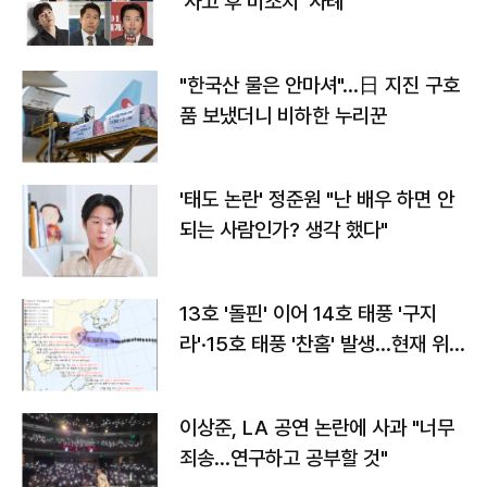
'사고 후 미조치' 사례
"한국산 물은 안마셔"…日 지진 구호
품 보냈더니 비하한 누리꾼
'태도 논란' 정준원 "난 배우 하면 안
되는 사람인가? 생각 했다"
13호 '돌핀' 이어 14호 태풍 '구지
라'·15호 태풍 '찬홈' 발생…현재 위
치와 이동경로는?
이상준, LA 공연 논란에 사과 "너무
죄송…연구하고 공부할 것"