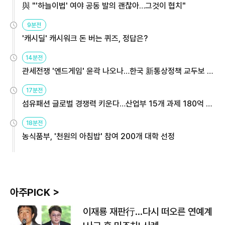
與 "'하늘이법' 여야 공동 발의 괜찮아…그것이 협치"
9분전
'캐시딜' 캐시워크 돈 버는 퀴즈, 정답은?
14분전
관세전쟁 '엔드게임' 윤곽 나오나…한국 新통상정책 교두보 활
용해야
17분전
섬유패션 글로벌 경쟁력 키운다…산업부 15개 과제 180억 지
원
18분전
농식품부, '천원의 아침밥' 참여 200개 대학 선정
아주PICK >
이재룡 재판行…다시 떠오른 연예계