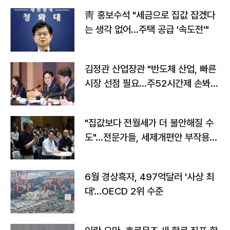
靑 홍보수석 "세금으로 집값 잡겠다
는 생각 없어…주택 공급 '속도전'"
김정관 산업장관 "반도체 산업, 빠른
시장 선점 필요…주52시간제 손봐
야"
"집값보다 전월세가 더 불안해질 수
도"…전문가들, 세제개편안 부작용
우려
6월 경상흑자, 497억달러 '사상 최
대'…OECD 2위 수준