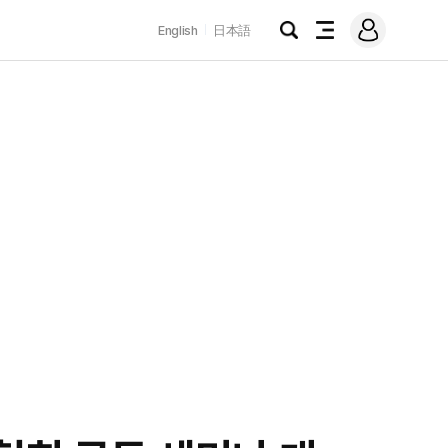
로
English
日本語
그
검
전
인
색
체
메
뉴