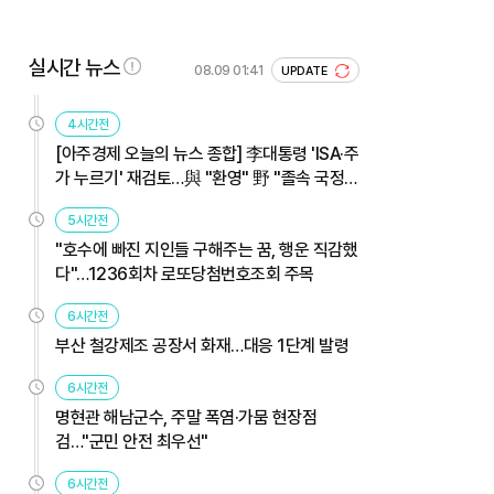
실시간 뉴스
08.09 01:41
UPDATE
4시간전
[아주경제 오늘의 뉴스 종합] 李대통령 'ISA·주
가 누르기' 재검토…與 "환영" 野 "졸속 국정"
外
5시간전
"호수에 빠진 지인들 구해주는 꿈, 행운 직감했
다"…1236회차 로또당첨번호조회 주목
6시간전
부산 철강제조 공장서 화재…대응 1단계 발령
6시간전
명현관 해남군수, 주말 폭염·가뭄 현장점
검…"군민 안전 최우선"
6시간전