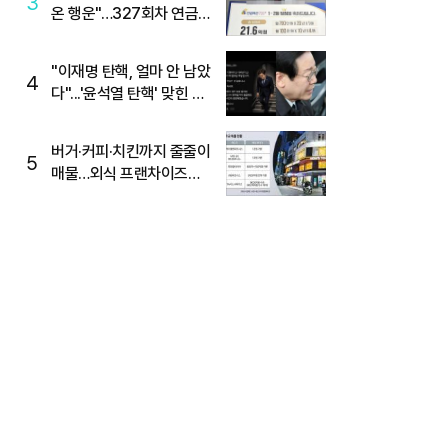
3
온 행운"…327회차 연금
복권720+ 당첨번호조회
주목
"이재명 탄핵, 얼마 안 남았
4
다"...'윤석열 탄핵' 맞힌 무
당, '성지글' 등장
버거·커피·치킨까지 줄줄이
5
매물…외식 프랜차이즈
M&A '활기'