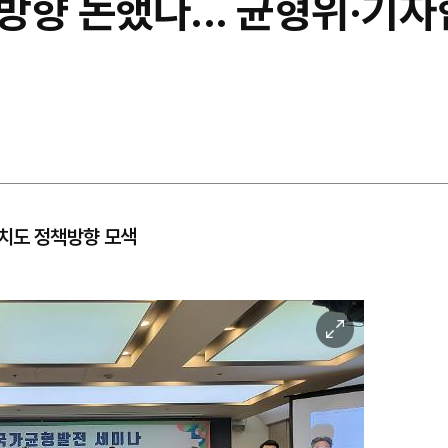
향 논했다... 균형위·기자
자치도 정책방향 모색
이
미
지
확
대