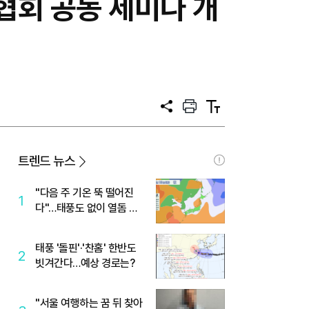
협회 공동 세미나 개
공
프
텍
유
린
스
트
트
크
기
트렌드 뉴스
"다음 주 기온 뚝 떨어진
1
다"…태풍도 없이 열돔 박
살 낸 '이것'
태풍 '돌핀'·'찬홈' 한반도
2
빗겨간다…예상 경로는?
"서울 여행하는 꿈 뒤 찾아