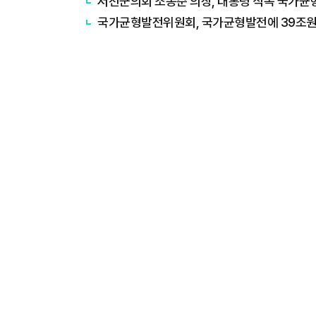
서천군의회 조동준 의장, 대통령 직속 국가
국가균형발전위원회, 국가균형발전에 39조원