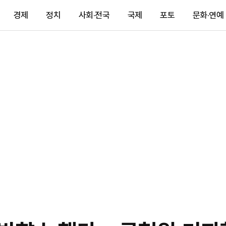
경제
정치
사회·전국
국제
포토
문화·연예