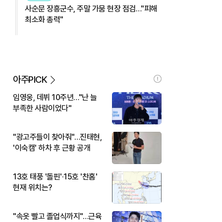
사순문 장흥군수, 주말 가뭄 현장 점검…"피해
최소화 총력"
아주PICK
임영웅, 데뷔 10주년…"난 늘
부족한 사람이었다"
"광고주들이 찾아줘"…진태현,
'이숙캠' 하차 후 근황 공개
13호 태풍 '돌핀'·15호 '찬홈'
현재 위치는?
"속옷 빨고 졸업식까지"…근육