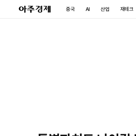
아
중국
AI
산업
재테크
주
경
제