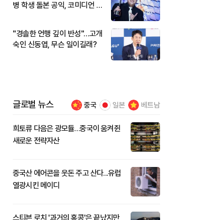
병 학생 돌본 공익, 코미디언 김
규원이었다
"경솔한 언행 깊이 반성"…고개
숙인 신동엽, 무슨 일이길래?
글로벌 뉴스
중국
일본
베트남
희토류 다음은 광모듈…중국이 움켜쥔
새로운 전략자산
중국산 에어콘을 웃돈 주고 산다...유럽
열광시킨 메이디
스티븐 로치 '과거의 홍콩'은 끝났지만